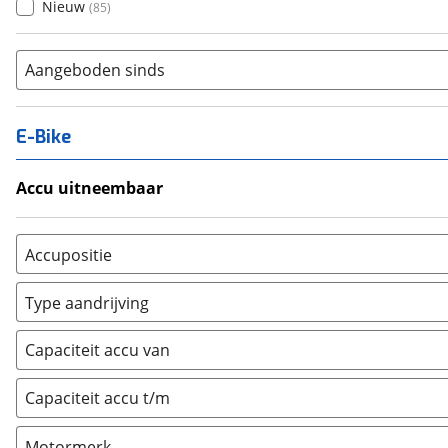
Nieuw
(
85
)
Aangeboden sinds
E-Bike
Accu uitneembaar
Ja, uitneembaar
(
17
)
Nee, vast
(
4
)
Accupositie
Bagagedrager
(
4
)
Type aandrijving
Frame
(
13
)
Achterwiel
(
0
)
Vloer
(
0
)
Capaciteit accu van
Trapas
(
18
)
Achterbank
(
0
)
Voorwiel
(
2
)
Capaciteit accu t/m
Kofferbak
(
0
)
Overig
(
0
)
Motormerk