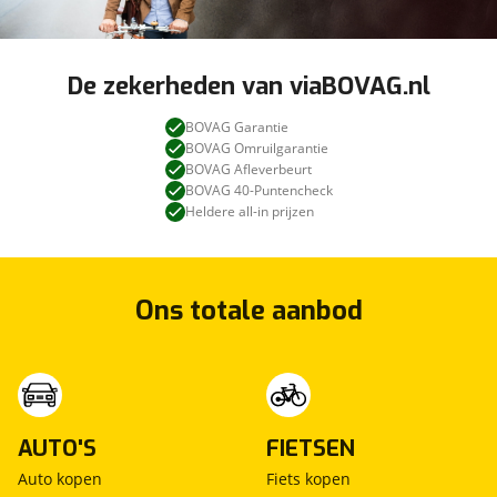
De zekerheden van viaBOVAG.nl
BOVAG Garantie
BOVAG Omruilgarantie
BOVAG Afleverbeurt
BOVAG 40-Puntencheck
Heldere all-in prijzen
Ons totale aanbod
AUTO'S
FIETSEN
Auto kopen
Fiets kopen