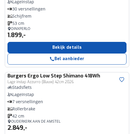
LageInstap
30 versnellingen
Schijfrem
53 cm
DINXPERLO
1.899,-
Bekijk details
Bel aanbieder
Burgers
Ergo Low Step Shimano 418Wh
Lage instap Azzurro (Blauw) 42cm 2026
Stadsfiets
LageInstap
7 versnellingen
Rollerbrake
42 cm
OUDERKERK AAN DE AMSTEL
2.849,-