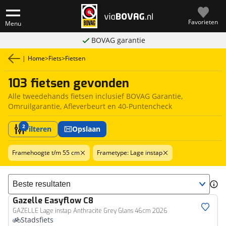
Favorieten
Menu
BOVAG garantie
|
Home
>
Fiets
>
Fietsen
103 fietsen gevonden
Alle tweedehands fietsen inclusief BOVAG Garantie,
Omruilgarantie, Afleverbeurt en 40-Puntencheck
2
Filteren
Opslaan
Framehoogte t/m 55 cm
Frametype: Lage instap
Sorteer resultaten
Gazelle
Easyflow C8
GAZELLE Lage instap Anthracite Grey Glans 46cm 2026
Stadsfiets