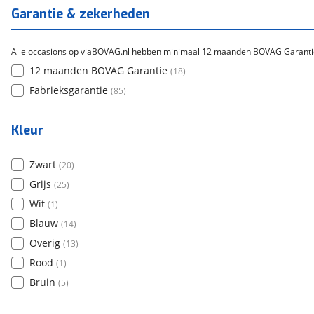
Titanium
(
0
)
Garantie & zekerheden
Alle occasions op viaBOVAG.nl hebben minimaal 12 maanden BOVAG Garanti
12 maanden BOVAG Garantie
(
18
)
Fabrieksgarantie
(
85
)
Kleur
Zwart
(
20
)
Grijs
(
25
)
Wit
(
1
)
Blauw
(
14
)
Overig
(
13
)
Rood
(
1
)
Bruin
(
5
)