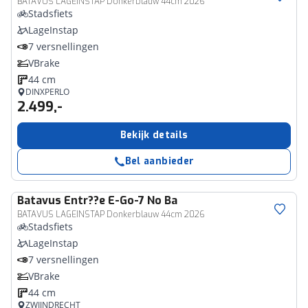
BATAVUS LAGEINSTAP Donkerblauw 44cm 2026
Stadsfiets
LageInstap
7 versnellingen
VBrake
44 cm
DINXPERLO
2.499,-
Bekijk details
Bel aanbieder
Batavus
Entr??e E-Go-7 No Ba
BATAVUS LAGEINSTAP Donkerblauw 44cm 2026
Stadsfiets
LageInstap
7 versnellingen
VBrake
44 cm
ZWIJNDRECHT