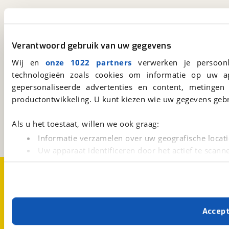
viaBOVAG.nl app
Altijd het meest recente aanbod bij de hand.
Verantwoord gebruik van uw gegevens
Download 'm nu.
Wij en
onze 1022 partners
verwerken je persoonl
technologieën zoals cookies om informatie op uw a
gepersonaliseerde advertenties en content, metingen
viaBOVAG.nl
productontwikkeling. U kunt kiezen wie uw gegevens gebr
Kosterijland
15
3981 AJ
Bunnik
Als u het toestaat, willen we ook graag:
Een initiatief van
BOVAG
Informatie verzamelen over uw geografische locati
Uw apparaat identificeren door het actief te scann
Lees meer over hoe uw persoonlijke gegevens worden ve
Over viaBOVAG.nl
Disclaimer- en Privacyverklaring
U kunt uw toestemming op elk moment wijzigen of intrekk
Cookievoorkeuren
Vacatures
Met cookies en vergelijkbare technieken zorgen we voor 
Accep
cookies zorgen ervoor dat de website goed werkt. Ook g
verbeteren. We tonen je graag relevante advertenties e