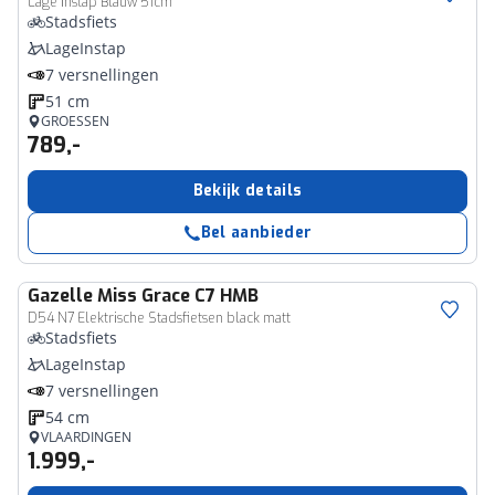
Lage instap Blauw 51cm
Stadsfiets
LageInstap
7 versnellingen
51 cm
GROESSEN
789,-
Bekijk details
Bel aanbieder
Gazelle
Miss Grace C7 HMB
D54 N7 Elektrische Stadsfietsen black matt
Stadsfiets
LageInstap
7 versnellingen
54 cm
VLAARDINGEN
1.999,-