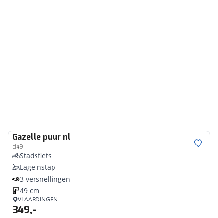
Gazelle
puur nl
d49
Stadsfiets
LageInstap
3 versnellingen
49 cm
VLAARDINGEN
349,-