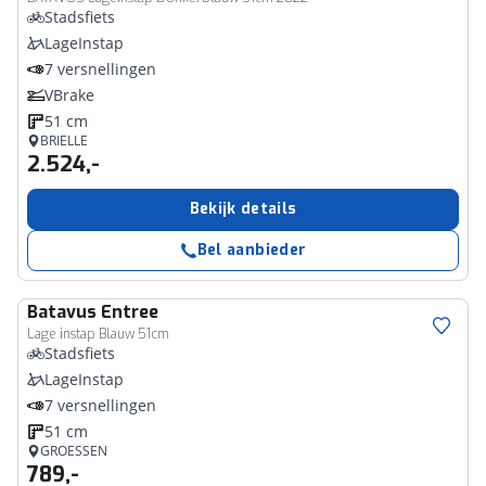
Stadsfiets
LageInstap
7 versnellingen
VBrake
51 cm
BRIELLE
2.524,-
Bekijk details
Bel aanbieder
Batavus
Entree
Lage instap Blauw 51cm
Stadsfiets
LageInstap
7 versnellingen
51 cm
GROESSEN
789,-