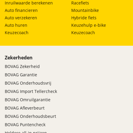
Inruilwaarde berekenen
Racefiets
Auto financieren
Mountainbike
Auto verzekeren
Hybride fiets
Auto huren
Keuzehulp e-bike
Keuzecoach
Keuzecoach
Zekerheden
BOVAG Zekerheid
BOVAG Garantie
BOVAG Onderhoudsvrij
BOVAG Import Tellercheck
BOVAG Omruilgarantie
BOVAG Afleverbeurt
BOVAG Onderhoudsbeurt
BOVAG Puntencheck
Heldere all-in prijzen