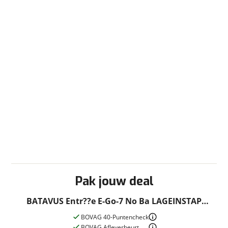
Pak jouw deal
BATAVUS Entr??e E-Go-7 No Ba LAGEINSTAP
Donkerblauw 44cm 2026
BOVAG 40-Puntencheck
BOVAG Afleverbeurt