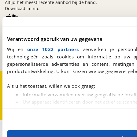
Altijd het meest recente aanbod bij de hand.
Download 'm nu.
viaBOVAG.nl
Verantwoord gebruik van uw gegevens
Kosterijland
15
3981 AJ
Bunnik
Wij en
onze 1022 partners
verwerken je persoonl
Een initiatief van
technologieën zoals cookies om informatie op uw a
BOVAG
gepersonaliseerde advertenties en content, metingen
productontwikkeling. U kunt kiezen wie uw gegevens gebr
Over viaBOVAG.nl
Disclaimer- en Privacyverklaring
Cookievoorkeuren
Vacatures
Als u het toestaat, willen we ook graag:
Informatie verzamelen over uw geografische locati
Uw apparaat identificeren door het actief te scann
Lees meer over hoe uw persoonlijke gegevens worden ve
U kunt uw toestemming op elk moment wijzigen of intrekk
Met cookies en vergelijkbare technieken zorgen we voor 