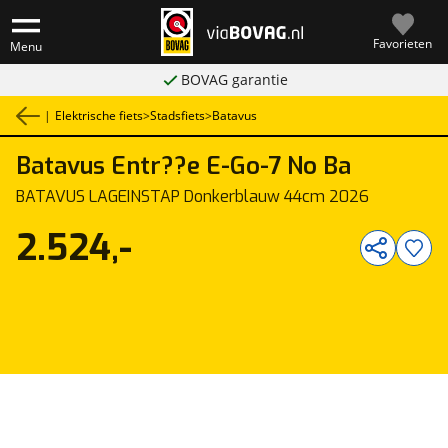
Favorieten
Menu
BOVAG garantie
|
Elektrische fiets
>
Stadsfiets
>
Batavus
Batavus
Entr??e E-Go-7 No Ba
1
/
2
BATAVUS LAGEINSTAP Donkerblauw 44cm 2026
2.524,-