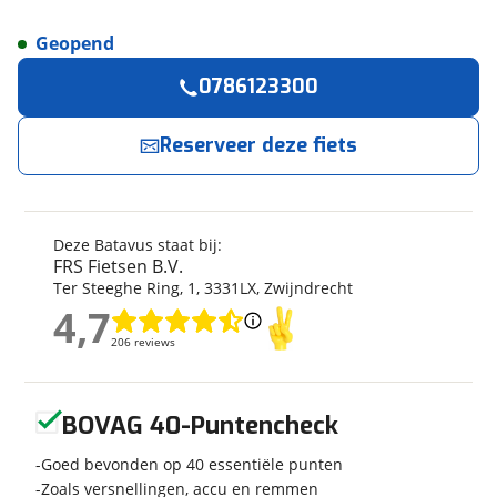
Geopend
Reserveer
nu!
Algemeen
0786123300
Merk
Batavus
FRS Fietsen B.V.
neemt snel contact met je op.
Model
Entr??e E-Go-7 No Ba
Reserveer deze fiets
Modeljaar
2026
Jouw contactgegevens
Soort fiets
Stadsfiets
Naam
Frametype
Lage instap
Deze Batavus staat bij:
Framehoogte
44 cm
FRS Fietsen B.V.
Ter Steeghe Ring
,
1
,
3331LX
,
Zwijndrecht
Wielmaat
26 inch
4,7
E-mailadres
Nieuw of occasion
Nieuw
4,7
206 reviews
206 reviews
Geen reviews gevonden
Telefoonnummer (optioneel)
BOVAG 40-Puntencheck
Techniek
Goed bevonden op 40 essentiële punten
Transmissie
Naaf
Zoals versnellingen, accu en remmen
Aantal versnellingen
7