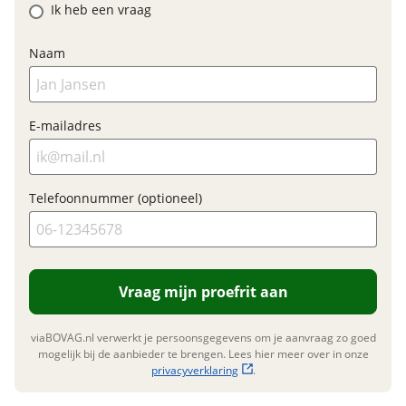
Elektrisch?
Ja, E-bike
Ik heb een vraag
Nieuwe accu
Naam
Inbegrepen
Financieel
Meerprijs
:
E-mailadres
Prijs
€ 2.524,-
€ 0,-
BTW/marge
BTW
Bijtellingspercentage
7 %
Wat is een nieuwe accu?
Telefoonnummer (optioneel)
Nieuwprijs
€ 2.524,-
Garanties
Vraag mijn proefrit aan
BOVAG Garantie
Fabrieksgarantie van
toepassing
viaBOVAG.nl verwerkt je persoonsgegevens om je aanvraag zo goed
mogelijk bij de aanbieder te brengen. Lees hier meer over in onze
Fabrieksgarantie
Ja
privacyverklaring
.