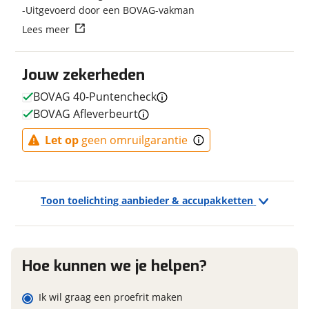
Uitgevoerd door een BOVAG-vakman
Vraag mijn reservering aan
Framemateriaal
Aluminium
Lees meer
Gewicht
26 kg
viaBOVAG.nl verwerkt je persoonsgegevens om je aanvraag zo
Kleur
Blauw
goed mogelijk bij de aanbieder te brengen. Lees hier meer
Jouw zekerheden
over in onze
privacyverklaring
.
Fabriekskleur
Donkerblauw
Type remsysteem voor
VBrake
BOVAG 40-Puntencheck
Merk remsysteem voor
UNKNOWN
BOVAG Afleverbeurt
Model remsysteem voor
V-BRAKE
Let op
geen omruilgarantie
Type primair remsysteem
Rollerbrake
achter
Merk primair remsysteem
SHIMANO
achter
Toon toelichting aanbieder & accupakketten
Model primair remsysteem
Rollerbrake
achter
Hoe kunnen we je helpen?
E-bike
Ik wil graag een proefrit maken