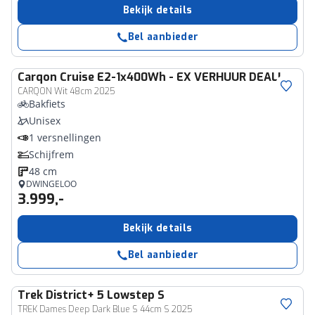
Bekijk details
Bel aanbieder
Carqon
Cruise E2-1x400Wh - EX VERHUUR DEAL!
CARQON Wit 48cm 2025
Bakfiets
Unisex
1 versnellingen
Schijfrem
48 cm
DWINGELOO
3.999,-
Bekijk details
Bel aanbieder
Trek
District+ 5 Lowstep S
TREK Dames Deep Dark Blue S 44cm S 2025