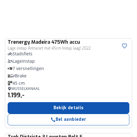
Trenergy
Madeira 475Wh accu
Lage instap Antraciet mat 45cm Instap laag! 2022
Stadsfiets
LageInstap
7 versnellingen
VBrake
45 cm
MUSSELKANAAL
1.199,-
Bekijk details
Bel aanbieder
Trek
District+ 3 Lowstep Belt S