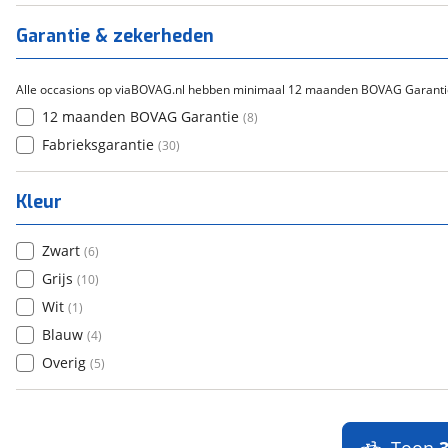
Titanium
(
0
)
Garantie & zekerheden
Alle occasions op viaBOVAG.nl hebben minimaal 12 maanden BOVAG Garanti
12 maanden BOVAG Garantie
(
8
)
Fabrieksgarantie
(
30
)
Kleur
Zwart
(
6
)
Grijs
(
10
)
Wit
(
1
)
Blauw
(
4
)
Overig
(
5
)