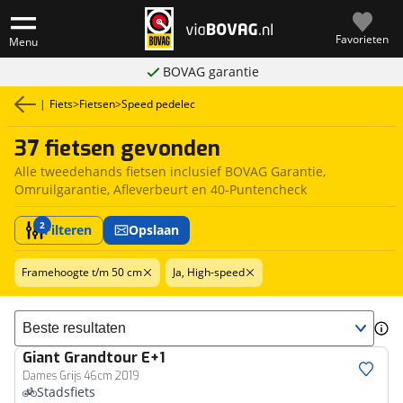
Favorieten
Menu
BOVAG garantie
|
Fiets
>
Fietsen
>
Speed pedelec
37 fietsen gevonden
Alle tweedehands fietsen inclusief BOVAG Garantie,
Omruilgarantie, Afleverbeurt en 40-Puntencheck
2
Filteren
Opslaan
Framehoogte t/m 50 cm
Ja, High-speed
Sorteer resultaten
Giant
Grandtour E+1
Dames Grijs 46cm 2019
Stadsfiets