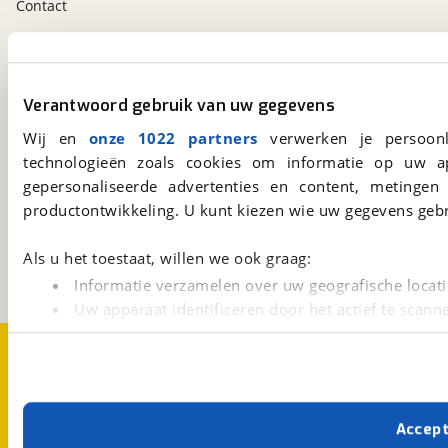
Contact
viaBOVAG.nl app
Altijd het meest recente aanbod bij de hand.
Verantwoord gebruik van uw gegevens
Download 'm nu.
Wij en
onze 1022 partners
verwerken je persoonl
technologieën zoals cookies om informatie op uw a
gepersonaliseerde advertenties en content, metingen
viaBOVAG.nl
productontwikkeling. U kunt kiezen wie uw gegevens gebr
Kosterijland
15
3981 AJ
Bunnik
Als u het toestaat, willen we ook graag:
Een initiatief van
BOVAG
Informatie verzamelen over uw geografische locati
Uw apparaat identificeren door het actief te scann
Lees meer over hoe uw persoonlijke gegevens worden ve
Over viaBOVAG.nl
Disclaimer- en Privacyverklaring
U kunt uw toestemming op elk moment wijzigen of intrekk
Cookievoorkeuren
Vacatures
Met cookies en vergelijkbare technieken zorgen we voor 
Accep
cookies zorgen ervoor dat de website goed werkt. Ook g