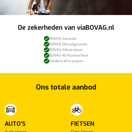
De zekerheden van viaBOVAG.nl
BOVAG Garantie
BOVAG Omruilgarantie
BOVAG Afleverbeurt
BOVAG 40-Puntencheck
Heldere all-in prijzen
Ons totale aanbod
AUTO'S
FIETSEN
Auto kopen
Fiets kopen