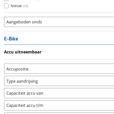
Nieuw
(
29
)
Aangeboden sinds
E-Bike
Accu uitneembaar
Ja, uitneembaar
(
1
)
Nee, vast
(
0
)
Accupositie
Bagagedrager
(
0
)
Type aandrijving
Frame
(
10
)
Achterwiel
(
1
)
Vloer
(
0
)
Capaciteit accu van
Trapas
(
15
)
Achterbank
(
0
)
Voorwiel
(
0
)
Capaciteit accu t/m
Kofferbak
(
0
)
Overig
(
0
)