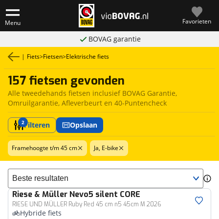
Favorieten
Menu
BOVAG garantie
|
Fiets
>
Fietsen
>
Elektrische fiets
157 fietsen gevonden
Alle tweedehands fietsen inclusief BOVAG Garantie,
Omruilgarantie, Afleverbeurt en 40-Puntencheck
2
Filteren
Opslaan
Framehoogte t/m 45 cm
Ja, E-bike
Sorteer resultaten
Riese & Müller
Nevo5 silent CORE
RIESE UND MÜLLER Ruby Red 45 cm n5 45cm M 2026
Hybride fiets