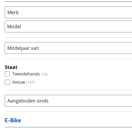
Overig
(
2
)
Racefiets
(
0
)
Merk
Stadsfiets
(
92
)
Model
Tandem
(
0
)
Vouwfiets
(
1
)
Modeljaar van
Staat
Tweedehands
(
10
)
Nieuw
(
147
)
Aangeboden sinds
E-Bike