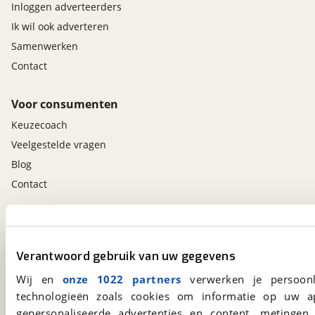
Inloggen adverteerders
Ik wil ook adverteren
Samenwerken
Contact
Voor consumenten
Keuzecoach
Veelgestelde vragen
Blog
Contact
viaBOVAG.nl app
Altijd het meest recente aanbod bij de hand.
Verantwoord gebruik van uw gegevens
Download 'm nu.
Wij en
onze 1022 partners
verwerken je persoonl
technologieën zoals cookies om informatie op uw a
gepersonaliseerde advertenties en content, metingen