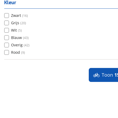
Kleur
Zwart
(
16
)
Grijs
(
20
)
Wit
(
5
)
Blauw
(
43
)
Overig
(
42
)
Rood
(
9
)
Toon
1