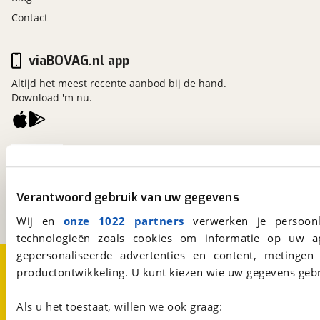
Contact
viaBOVAG.nl app
Altijd het meest recente aanbod bij de hand.
Download 'm nu.
viaBOVAG.nl
Kosterijland
15
3981 AJ
Bunnik
Verantwoord gebruik van uw gegevens
Een initiatief van
BOVAG
Wij en
onze 1022 partners
verwerken je persoonl
technologieën zoals cookies om informatie op uw a
gepersonaliseerde advertenties en content, metingen
Over viaBOVAG.nl
Disclaimer- en Privacyverklaring
productontwikkeling. U kunt kiezen wie uw gegevens gebr
Cookievoorkeuren
Vacatures
Als u het toestaat, willen we ook graag: