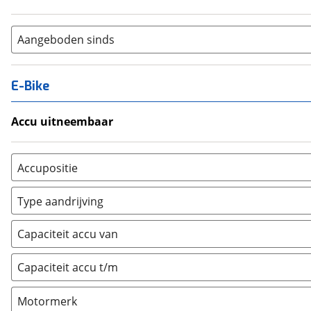
Aangeboden sinds
E-Bike
Accu uitneembaar
Ja, uitneembaar
(
0
)
Nee, vast
(
0
)
Accupositie
Bagagedrager
(
0
)
Type aandrijving
Frame
(
0
)
Achterwiel
(
0
)
Vloer
(
0
)
Capaciteit accu van
Trapas
(
0
)
Achterbank
(
0
)
Voorwiel
(
0
)
Capaciteit accu t/m
Kofferbak
(
0
)
Overig
(
0
)
Motormerk