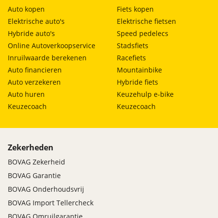
Auto kopen
Fiets kopen
Elektrische auto's
Elektrische fietsen
Hybride auto's
Speed pedelecs
Online Autoverkoopservice
Stadsfiets
Inruilwaarde berekenen
Racefiets
Auto financieren
Mountainbike
Auto verzekeren
Hybride fiets
Auto huren
Keuzehulp e-bike
Keuzecoach
Keuzecoach
Zekerheden
BOVAG Zekerheid
BOVAG Garantie
BOVAG Onderhoudsvrij
BOVAG Import Tellercheck
BOVAG Omruilgarantie