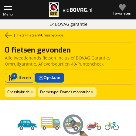
Favorieten
Menu
BOVAG garantie
|
Fiets
>
Fietsen
>
Crosshybride
0 fietsen gevonden
Alle tweedehands fietsen inclusief BOVAG Garantie,
Omruilgarantie, Afleverbeurt en 40-Puntencheck
2
Filteren
Opslaan
Crosshybride
Frametype: Dames monotube