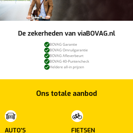
De zekerheden van viaBOVAG.nl
BOVAG Garantie
BOVAG Omruilgarantie
BOVAG Afleverbeurt
BOVAG 40-Puntencheck
Heldere all-in prijzen
Ons totale aanbod
AUTO'S
FIETSEN