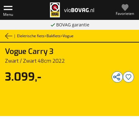
Favorieten
Menu
BOVAG garantie
|
Elektrische fiets
>
Bakfiets
>
Vogue
Vogue
Carry 3
1
/
1
Zwart / Zwart 48cm 2022
3.099,-