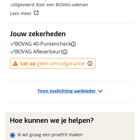
Uitgevoerd door een BOVAG-vakman
Kleur
Zwart
Vraag mijn reservering aan
Lees meer
Fabriekskleur
Zwart / Zwart
viaBOVAG.nl verwerkt je persoonsgegevens om je aanvraag zo
Jouw zekerheden
goed mogelijk bij de aanbieder te brengen. Lees hier meer
over in onze
privacyverklaring
.
BOVAG 40-Puntencheck
E-bike
BOVAG Afleverbeurt
Elektrisch?
Ja, E-bike
Let op
geen omruilgarantie
Financieel
Toon toelichting aanbieder
Prijs
€ 3.099,-
BTW/marge
BTW
Bijtellingspercentage
7 %
Hoe kunnen we je helpen?
Nieuwprijs
€ 3.099,-
Ik wil graag een proefrit maken