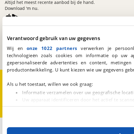
Altijd het meest recente aanbod bij de hand.
Download 'm nu.
viaBOVAG.nl
Verantwoord gebruik van uw gegevens
Kosterijland
15
3981 AJ
Bunnik
Wij en
onze 1022 partners
verwerken je persoonl
Een initiatief van
technologieën zoals cookies om informatie op uw a
BOVAG
gepersonaliseerde advertenties en content, metingen
productontwikkeling. U kunt kiezen wie uw gegevens gebr
Over viaBOVAG.nl
Disclaimer- en Privacyverklaring
Cookievoorkeuren
Vacatures
Als u het toestaat, willen we ook graag:
Informatie verzamelen over uw geografische locati
Uw apparaat identificeren door het actief te scann
Lees meer over hoe uw persoonlijke gegevens worden ve
U kunt uw toestemming op elk moment wijzigen of intrekk
Met cookies en vergelijkbare technieken zorgen we voor 