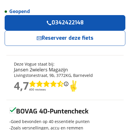
Geopend
Reserveer
nu!
Algemeen
0342422148
Merk
Vogue
Jansen 2wielers Magazijn
neemt snel contact
met je op.
Model
Carry 3
Reserveer deze fiets
Modeljaar
2022
Jouw contactgegevens
Soort fiets
Bakfiets
Frametype
Unisex
Deze Vogue staat bij:
Naam
Framehoogte
48 cm
Jansen 2wielers Magazijn
Livingstonestraat
,
9
b
,
3772KG
,
Barneveld
Wielmaat
28 inch
4,7
Nieuw of occasion
Nieuw
4,7
E-mailadres
400 reviews
400 reviews
Geen reviews gevonden
BOVAG 40-Puntencheck
Telefoonnummer (optioneel)
Techniek
Goed bevonden op 40 essentiële punten
Transmissie
Naaf
Zoals versnellingen, accu en remmen
Aantal versnellingen
7