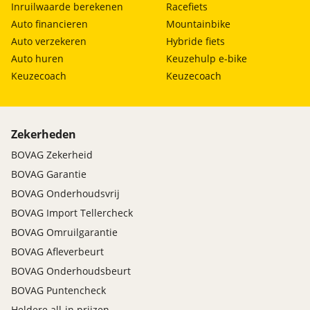
Inruilwaarde berekenen
Racefiets
Auto financieren
Mountainbike
Auto verzekeren
Hybride fiets
Auto huren
Keuzehulp e-bike
Keuzecoach
Keuzecoach
Zekerheden
BOVAG Zekerheid
BOVAG Garantie
BOVAG Onderhoudsvrij
BOVAG Import Tellercheck
BOVAG Omruilgarantie
BOVAG Afleverbeurt
BOVAG Onderhoudsbeurt
BOVAG Puntencheck
Heldere all-in prijzen