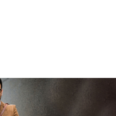
bren
vertrouwd
viaBOVAG -
pers
veilig en
go
bren
vertrouwd