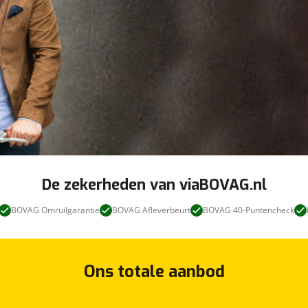
De zekerheden van viaBOVAG.nl
BOVAG Omruilgarantie
BOVAG Afleverbeurt
BOVAG 40-Puntencheck
Ons totale aanbod