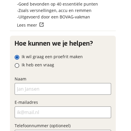
Vraag mijn reser
w contactgegevens
w vraag
Goed bevonden op 40 essentiële punten
aan
Zoals versnellingen, accu en remmen
g
m
Uitgevoerd door een BOVAG-vakman
viaBOVAG.nl verwerk
Lees meer
viaBOVAG -
persoonsgegevens om je a
veilig en
goed mogelijk bij de aan
iladres
brengen. Lees hier meer o
vertrouwd
Hoe kunnen we je helpen?
privacyverklaring
m
Ik wil graag een proefrit maken
foonnummer (optioneel)
Ik heb een vraag
Naam
iladres
Vraag mijn proefrit
aan
E-mailadres
foonnummer (optioneel)
viaBOVAG.nl verwerkt je
oonsgegevens om je aanvraag zo
Telefoonnummer (optioneel)
ed mogelijk bij de aanbieder te