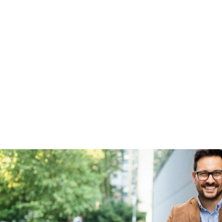
Garanties
BOVAG Garantie
Fabrieksgarantie van
toepassing
Fabrieksgarantie
Ja