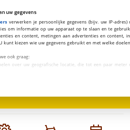
r
Kampeer
van uw gegevens
viaBOVAG.nl verwerkt je persoonsgegevens om je aanvraag zo goed mogelijk bij de aanbieder te brengen. Lees hi
ers
verwerken je persoonlijke gegevens (bijv. uw IP-adres)
ow
ies om informatie op uw apparaat op te slaan en te gebruik
enties en content, metingen aan advertenties en content, in
vanced Manual
U kunt kiezen wie uw gegevens gebruikt en met welke doelen
n we ook graag:
elen over uw geografische locatie, die tot een paar meter
1
/
2
entificeren door het actief te scannen op specifieke
 persoonlijke gegevens worden verwerkt en stel uw voo
unt uw toestemming op elk moment wijzigen of in
kbare technieken zorgen we voor een betere en meer persoon
en ervoor dat de website goed werkt. Ook gebruiken we anal