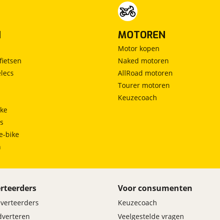
N
MOTOREN
Motor kopen
fietsen
Naked motoren
lecs
AllRoad motoren
Tourer motoren
Keuzecoach
ke
ts
e-bike
h
rteerders
Voor consumenten
dverteerders
Keuzecoach
adverteren
Veelgestelde vragen