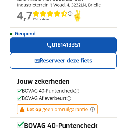
Industrieterrein 't Woud
,
4
,
3232LN
,
Brielle
ruiken daarvoor
4,7
eme basis. Meer
4,7
lleen functionele
124 reviews
124 reviews
passen via de
Geopend
Geen reviews gevonden
Reserveer
Jouw contactgeg
0181413351
nu!
Naam
Reserveer deze fiets
Ik heb
interesse in
Jouw zekerheden
E-mailadres
URBAN
ARROW
BOVAG 40-Puntencheck
*MNH*
BOVAG Afleverbeurt
FamilyNext
Bike Totaal
Telefoonnummer (opti
Advanced
Van
Let op
geen omruilgarantie
Oudenaarden
Manual
neemt snel
Green 2024
contact met je
BOVAG 40-Puntencheck
op.