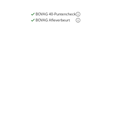
BOVAG 40-Puntencheck
BOVAG Afleverbeurt
Nieuwe accu
Inbegrepen
Meerprijs
:
€ 0,-
Wat is een nieuwe accu?
E-bike
Elektrisch?
Ja, E-bike
Accupositie
Frame
Motormerk
Bosch