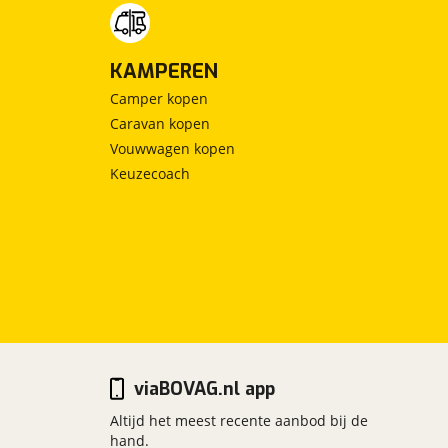
KAMPEREN
Camper kopen
Caravan kopen
Vouwwagen kopen
Keuzecoach
viaBOVAG.nl app
Altijd het meest recente aanbod bij de
hand.