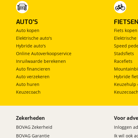
AUTO'S
FIETSE
Auto kopen
Fiets kopen
Elektrische auto's
Elektrische 
Hybride auto's
Speed pede
Online Autoverkoopservice
Stadsfiets
Inruilwaarde berekenen
Racefiets
Auto financieren
Mountainbi
Auto verzekeren
Hybride fie
Auto huren
Keuzehulp 
Keuzecoach
Keuzecoac
Zekerheden
Voor adve
BOVAG Zekerheid
Inloggen a
BOVAG Garantie
Ik wil ook 