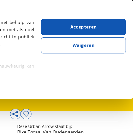
Over viaBOVAG.nl
er meer over in onze
 met behulp van
Accepteren
en met als doel
zicht in publiek
.
Weigeren
 nauwkeurig kan
5.999,-
 eigenschappen
rkeuren in het
trekken in de
lijke ervaring.
Deze Urban Arrow staat bij:
ytische cookies
Bike Totaal Van Oudenaarden