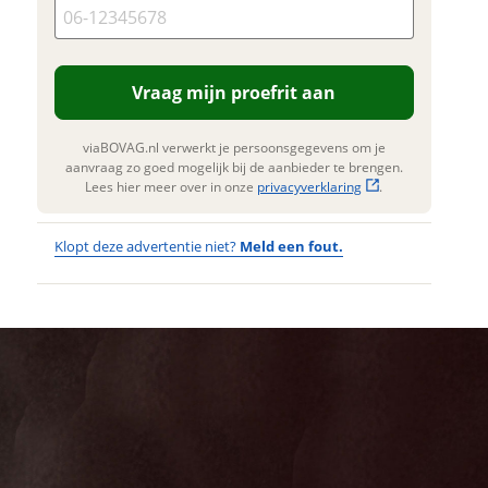
gen. Lees hier meer over in onze
Verstuur mijn vraag
privacyverklaring
.
viaBOVAG.nl verwerkt je
oonsgegevens om je aanvraag zo
Vraag mijn proefrit aan
ed mogelijk bij de aanbieder te
gen. Lees hier meer over in onze
privacyverklaring
.
viaBOVAG.nl verwerkt je persoonsgegevens om je
aanvraag zo goed mogelijk bij de aanbieder te brengen.
Lees hier meer over in onze
privacyverklaring
.
Klopt deze advertentie niet?
Meld een fout.
Wat
Wat is jou
opgevallen?
vervelend
dat je een
Wat klopt er
fout hebt
niet?
ontdekt.
URBAN