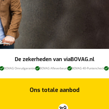
De zekerheden van viaBOVAG.nl
BOVAG Omruilgarantie
BOVAG Afleverbeurt
BOVAG 40-Puntencheck
Ons totale aanbod