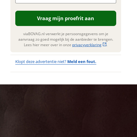
 mogelijk bij de aanbieder te
n. Lees hier meer over in onze
privacyverklaring
.
Vraag mijn proefrit aan
viaBOVAG.nl verwerkt je persoonsgegevens om je
aanvraag zo goed mogelijk bij de aanbieder te brengen.
Lees hier meer over in onze
privacyverklaring
.
Klopt deze advertentie niet?
Meld een fout.
Wat
Wat is jou
opgevallen?
vervelend
dat je een
Wat klopt er
fout hebt
niet?
ontdekt.
Union Fast
Kan je ons nog
Heren Black