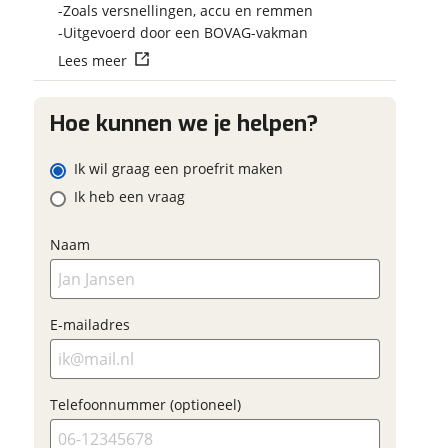
Vraag mijn reser
Zoals versnellingen, accu en remmen
aan
Uitgevoerd door een BOVAG-vakman
ladres
Lees meer
viaBOVAG.nl verwerk
viaBOVAG -
persoonsgegevens om je a
m
veilig en
Hoe kunnen we je helpen?
goed mogelijk bij de aan
oonnummer (optioneel)
brengen. Lees hier meer o
vertrouwd
privacyverklaring
Ik wil graag een proefrit maken
ladres
Ik heb een vraag
raag mijn proefrit
Naam
aan
oonnummer (optioneel)
viaBOVAG.nl verwerkt je
E-mailadres
nsgegevens om je aanvraag zo
mogelijk bij de aanbieder te
n. Lees hier meer over in onze
erstuur mijn vraag
privacyverklaring
.
Telefoonnummer (optioneel)
viaBOVAG.nl verwerkt je
nsgegevens om je aanvraag zo