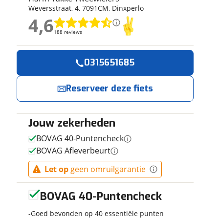
Weversstraat
,
4
,
7091CM
,
Dinxperlo
ruiken daarvoor
4,6
eme basis. Meer
4,6
lleen functionele
188 reviews
188 reviews
passen via de
Geen reviews gevonden
0315651685
Reserveer
Jouw contactgeg
nu!
Reserveer deze fiets
Naam
Ik heb
interesse in
Jouw zekerheden
E-mailadres
Union Fast
BOVAG 40-Puntencheck
Heren Black
BOVAG Afleverbeurt
Mat 57cm
2023
Harm Takke
Let op
geen omruilgarantie
Telefoonnummer (opti
Tweewielers
neemt snel
 contactgegevens
w vraag
BOVAG 40-Puntencheck
contact met je
op.
Goed bevonden op 40 essentiële punten