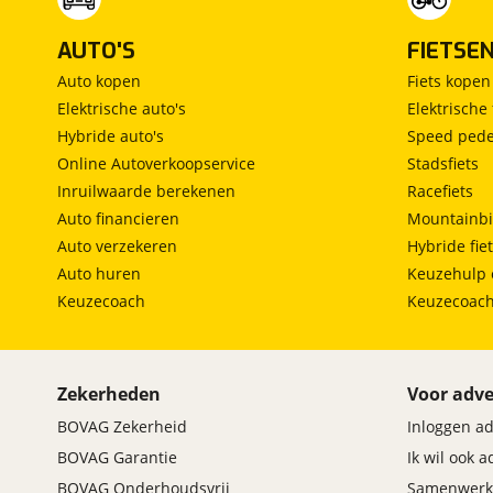
AUTO'S
FIETSE
Auto kopen
Fiets kopen
Elektrische auto's
Elektrische 
Hybride auto's
Speed pede
Online Autoverkoopservice
Stadsfiets
Inruilwaarde berekenen
Racefiets
Auto financieren
Mountainbi
Auto verzekeren
Hybride fie
Auto huren
Keuzehulp 
Keuzecoach
Keuzecoac
Zekerheden
Voor adve
BOVAG Zekerheid
Inloggen a
BOVAG Garantie
Ik wil ook 
BOVAG Onderhoudsvrij
Samenwerk