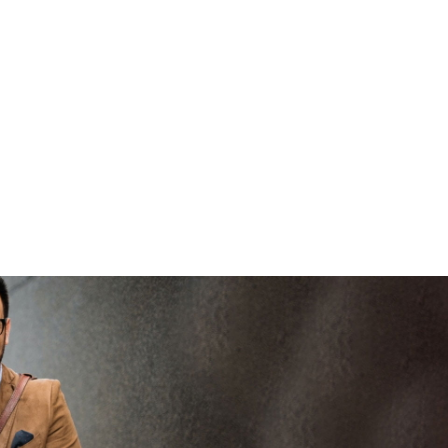
veilig en
goed
brenge
vertrouwd