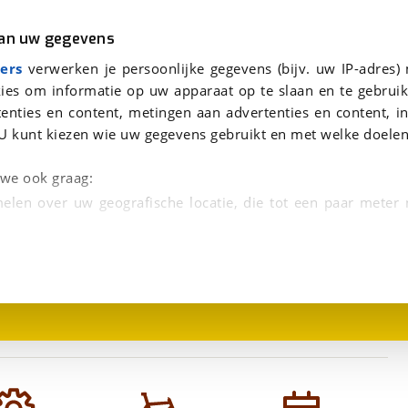
r
Kampeer
van uw gegevens
viaBOVAG.nl verwerkt je persoonsgegevens om je aanvraag zo goed mogelijk bij de aanbieder te brengen. Lees hi
ers
verwerken je persoonlijke gegevens (bijv. uw IP-adres)
ies om informatie op uw apparaat op te slaan en te gebruik
enties en content, metingen aan advertenties en content, in
U kunt kiezen wie uw gegevens gebruikt en met welke doelen
n we ook graag:
elen over uw geografische locatie, die tot een paar meter
1
/
2
entificeren door het actief te scannen op specifieke
 persoonlijke gegevens worden verwerkt en stel uw voo
unt uw toestemming op elk moment wijzigen of in
kbare technieken zorgen we voor een betere en meer persoon
en ervoor dat de website goed werkt. Ook gebruiken we anal