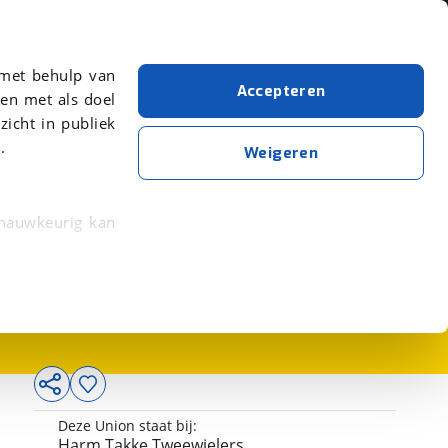
Over viaBOVAG.nl
er meer over in onze
 met behulp van
Accepteren
en met als doel
zicht in publiek
.
Weigeren
 nauwkeurig kan
649,-
 eigenschappen
rkeuren in het
trekken in de
lijke ervaring.
Deze Union staat bij:
ytische cookies
Harm Takke Tweewielers