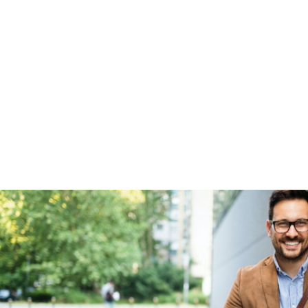
Garanties
BOVAG Garantie
Fabrieksgarantie van
toepassing
Fabrieksgarantie
Ja