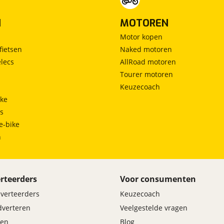
N
MOTOREN
Motor kopen
fietsen
Naked motoren
lecs
AllRoad motoren
Tourer motoren
Keuzecoach
ke
ts
e-bike
h
rteerders
Voor consumenten
dverteerders
Keuzecoach
adverteren
Veelgestelde vragen
en
Blog