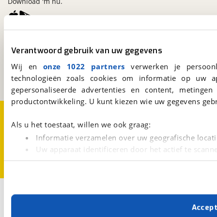
Download 'm nu.
viaBOVAG.nl
Verantwoord gebruik van uw gegevens
Kosterijland
15
3981 AJ
Bunnik
Wij en
onze 1022 partners
verwerken je persoonl
Een initiatief van
technologieën zoals cookies om informatie op uw a
BOVAG
gepersonaliseerde advertenties en content, metingen
productontwikkeling. U kunt kiezen wie uw gegevens gebr
Over viaBOVAG.nl
Disclaimer- en Privacyverklaring
Cookievoorkeuren
Vacatures
Als u het toestaat, willen we ook graag:
Informatie verzamelen over uw geografische locati
Uw apparaat identificeren door het actief te scann
Lees meer over hoe uw persoonlijke gegevens worden ve
U kunt uw toestemming op elk moment wijzigen of intrekk
Met cookies en vergelijkbare technieken zorgen we voor 
Accep
cookies zorgen ervoor dat de website goed werkt. Ook g