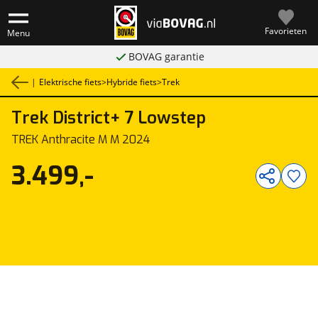
Favorieten
Menu
BOVAG garantie
|
Elektrische fiets
>
Hybride fiets
>
Trek
Trek
District+ 7 Lowstep
1
/
1
TREK Anthracite M M 2024
3.499,-