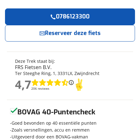
0786123300
Reserveer
nu!
Algemeen
Merk
Trek
Reserveer deze fiets
FRS Fietsen B.V.
neemt snel contact met je op.
Model
District+ 7 Lowstep
Modeljaar
2024
Jouw contactgegevens
Soort fiets
Hybride fiets
Deze Trek staat bij:
Naam
Frametype
Unisex
FRS Fietsen B.V.
Ter Steeghe Ring
,
1
,
3331LX
,
Zwijndrecht
Wielmaat
28 inch
4,7
Nieuw of occasion
Nieuw
4,7
E-mailadres
206 reviews
206 reviews
Geen reviews gevonden
BOVAG 40-Puntencheck
Techniek
Telefoonnummer (optioneel)
Aandrijving
Goed bevonden op 40 essentiële punten
Trapas
Zoals versnellingen, accu en remmen
Gewicht
23 kg
Uitgevoerd door een BOVAG-vakman
Kleur
Grijs