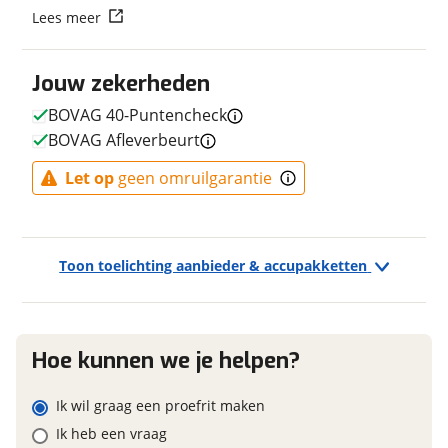
Vraag mijn reservering aan
Lees meer
Fabriekskleur
Anthracite
Type primair remsysteem
Schijfrem
viaBOVAG.nl verwerkt je persoonsgegevens om je aanvraag zo
achter
Jouw zekerheden
goed mogelijk bij de aanbieder te brengen. Lees hier meer
Merk primair remsysteem
SHIMANO
over in onze
privacyverklaring
.
BOVAG 40-Puntencheck
achter
BOVAG Afleverbeurt
Model primair remsysteem
Shimano MT200 hydrau
achter
Let op
geen omruilgarantie
E-bike
Toon toelichting aanbieder & accupakketten
Elektrisch?
Ja, E-bike
Accupositie
Frame
Motormerk
Bosch
Hoe kunnen we je helpen?
Type aandrijving
Trapas
Ik wil graag een proefrit maken
Ik heb een vraag