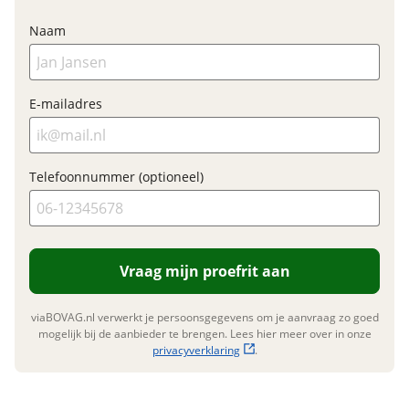
Financieel
Naam
Prijs
€ 3.499,-
BTW/marge
BTW
Bijtellingspercentage
E-mailadres
7 %
Nieuwprijs
€ 3.499,-
Telefoonnummer (optioneel)
Garanties
BOVAG Garantie
Fabrieksgarantie van
Nieuwe accu
toepassing
Vraag mijn proefrit aan
Inbegrepen
Fabrieksgarantie
Ja
viaBOVAG.nl verwerkt je persoonsgegevens om je aanvraag zo goed
Meerprijs
:
mogelijk bij de aanbieder te brengen. Lees hier meer over in onze
€ 0,-
privacyverklaring
.
Wat is een nieuwe accu?