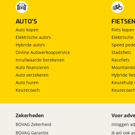
AUTO'S
FIETSE
Auto kopen
Fiets kopen
Elektrische auto's
Elektrische 
Hybride auto's
Speed pede
Online Autoverkoopservice
Stadsfiets
Inruilwaarde berekenen
Racefiets
Auto financieren
Mountainbi
Auto verzekeren
Hybride fie
Auto huren
Keuzehulp 
Keuzecoach
Keuzecoac
Zekerheden
Voor adve
BOVAG Zekerheid
Inloggen a
BOVAG Garantie
Ik wil ook 