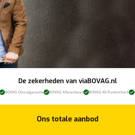
De zekerheden van viaBOVAG.nl
BOVAG Omruilgarantie
BOVAG Afleverbeurt
BOVAG 40-Puntencheck
Ons totale aanbod