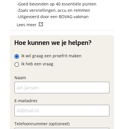
Vraag mijn reser
Goed bevonden op 40 essentiële punten
aan
Zoals versnellingen, accu en remmen
ladres
Uitgevoerd door een BOVAG-vakman
viaBOVAG.nl verwerk
Lees meer
viaBOVAG -
persoonsgegevens om je a
m
veilig en
goed mogelijk bij de aan
oonnummer (optioneel)
brengen. Lees hier meer o
vertrouwd
Hoe kunnen we je helpen?
privacyverklaring
ladres
Ik wil graag een proefrit maken
Ik heb een vraag
raag mijn proefrit
aan
Naam
oonnummer (optioneel)
viaBOVAG.nl verwerkt je
nsgegevens om je aanvraag zo
E-mailadres
 mogelijk bij de aanbieder te
n. Lees hier meer over in onze
erstuur mijn vraag
privacyverklaring
.
viaBOVAG.nl verwerkt je
Telefoonnummer (optioneel)
nsgegevens om je aanvraag zo