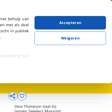
Over viaBOVAG.nl
er meer over in onze
 met behulp van
Accepteren
en met als doel
zicht in publiek
.
Weigeren
 nauwkeurig kan
2.899,-
 eigenschappen
rkeuren in het
trekken in de
lijke ervaring.
Deze Thompson staat bij:
ytische cookies
Jansen 2wielers Magazijn