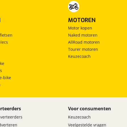
N
MOTOREN
Motor kopen
fietsen
Naked motoren
lecs
AllRoad motoren
Tourer motoren
Keuzecoach
ke
ts
e-bike
h
rteerders
Voor consumenten
dverteerders
Keuzecoach
adverteren
Veelgestelde vragen