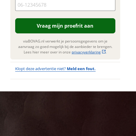
 mogelijk bij de aanbieder te
n. Lees hier meer over in onze
privacyverklaring
.
Vraag mijn proefrit aan
viaBOVAG.nl verwerkt je persoonsgegevens om je
aanvraag zo goed mogelijk bij de aanbieder te brengen.
Lees hier meer over in onze
privacyverklaring
.
Klopt deze advertentie niet?
Meld een fout.
Wat
Wat is jou
opgevallen?
vervelend
dat je een
Wat klopt er
fout hebt
niet?
ontdekt.
Thompson