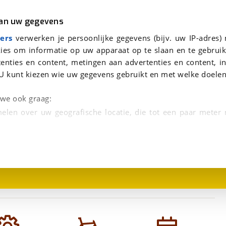
r
Kampeer
van uw gegevens
viaBOVAG.nl verwerkt je persoonsgegevens om je aanvraag zo goed mogelijk bij de aanbieder te brengen. Lees hi
ers
verwerken je persoonlijke gegevens (bijv. uw IP-adres)
n
ies om informatie op uw apparaat op te slaan en te gebruik
enties en content, metingen aan advertenties en content, in
U kunt kiezen wie uw gegevens gebruikt en met welke doelen
n we ook graag:
elen over uw geografische locatie, die tot een paar meter
1
/
1
entificeren door het actief te scannen op specifieke
 persoonlijke gegevens worden verwerkt en stel uw voo
unt uw toestemming op elk moment wijzigen of in
kbare technieken zorgen we voor een betere en meer persoon
en ervoor dat de website goed werkt. Ook gebruiken we anal