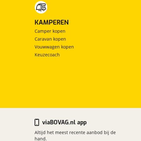
KAMPEREN
Camper kopen
Caravan kopen
Vouwwagen kopen
Keuzecoach
viaBOVAG.nl app
Altijd het meest recente aanbod bij de
hand.