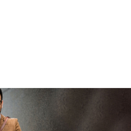
veilig en
goed
brenge
vertrouwd