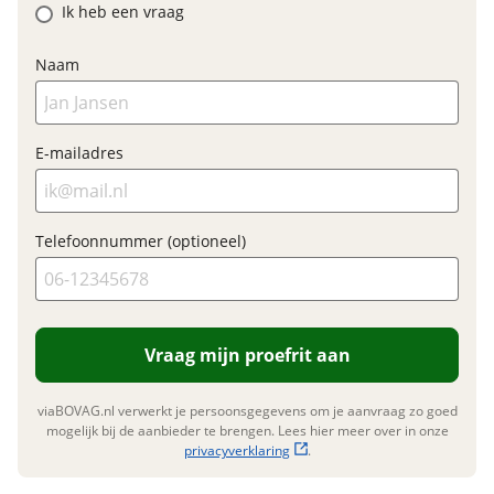
Ik heb een vraag
Naam
Financieel
Nieuwe accu
Prijs
€ 3.074,-
Inbegrepen
E-mailadres
BTW/marge
BTW
Meerprijs
:
Bijtellingspercentage
7 %
€ 0,-
Nieuwprijs
€ 3.074,-
Telefoonnummer (optioneel)
Wat is een nieuwe accu?
Garanties
Vraag mijn proefrit aan
BOVAG Garantie
Fabrieksgarantie van
toepassing
Fabrieksgarantie
Ja
viaBOVAG.nl verwerkt je persoonsgegevens om je aanvraag zo goed
mogelijk bij de aanbieder te brengen. Lees hier meer over in onze
privacyverklaring
.