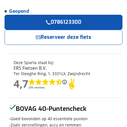
Geopend
Reserveer
nu!
Algemeen
0786123300
Merk
Sparta
FRS Fietsen B.V.
neemt snel contact met je op.
Model
C-Grid Energy 2026
Reserveer deze fiets
Modeljaar
2026
Jouw contactgegevens
Soort fiets
Stadsfiets
Naam
Frametype
Dames
Deze Sparta staat bij:
Framehoogte
46 cm
FRS Fietsen B.V.
Ter Steeghe Ring
,
1
,
3331LX
,
Zwijndrecht
Wielmaat
28 inch
4,7
E-mailadres
Nieuw of occasion
Nieuw
4,7
206 reviews
206 reviews
Geen reviews gevonden
Telefoonnummer (optioneel)
BOVAG 40-Puntencheck
Techniek
Goed bevonden op 40 essentiële punten
Transmissie
Naaf
Zoals versnellingen, accu en remmen
Aantal versnellingen
7