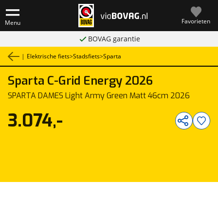
Favorieten
Menu
BOVAG garantie
|
Elektrische fiets
>
Stadsfiets
>
Sparta
Sparta
C-Grid Energy 2026
1
/
1
SPARTA DAMES Light Army Green Matt 46cm 2026
3.074,-