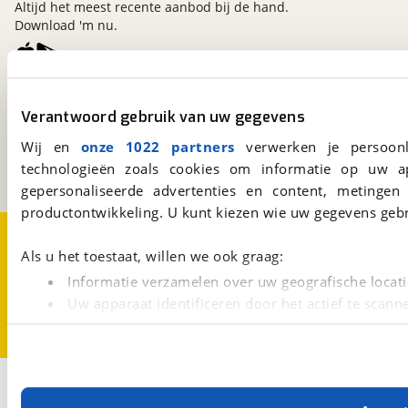
Altijd het meest recente aanbod bij de hand.
Download 'm nu.
viaBOVAG.nl
Verantwoord gebruik van uw gegevens
Kosterijland
15
3981 AJ
Bunnik
Wij en
onze 1022 partners
verwerken je persoonl
Een initiatief van
technologieën zoals cookies om informatie op uw a
BOVAG
gepersonaliseerde advertenties en content, metingen
productontwikkeling. U kunt kiezen wie uw gegevens gebr
Over viaBOVAG.nl
Disclaimer- en Privacyverklaring
Cookievoorkeuren
Vacatures
Als u het toestaat, willen we ook graag:
Informatie verzamelen over uw geografische locati
Uw apparaat identificeren door het actief te scann
Lees meer over hoe uw persoonlijke gegevens worden ve
U kunt uw toestemming op elk moment wijzigen of intrekk
Met cookies en vergelijkbare technieken zorgen we voor 