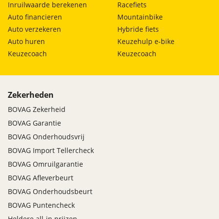
Inruilwaarde berekenen
Racefiets
Auto financieren
Mountainbike
Auto verzekeren
Hybride fiets
Auto huren
Keuzehulp e-bike
Keuzecoach
Keuzecoach
Zekerheden
BOVAG Zekerheid
BOVAG Garantie
BOVAG Onderhoudsvrij
BOVAG Import Tellercheck
BOVAG Omruilgarantie
BOVAG Afleverbeurt
BOVAG Onderhoudsbeurt
BOVAG Puntencheck
Heldere all-in prijzen