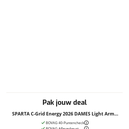
Pak jouw deal
SPARTA C-Grid Energy 2026 DAMES Light Army
Green Matt 46cm 2026
BOVAG 40-Puntencheck
BOVAG Afleverbeurt