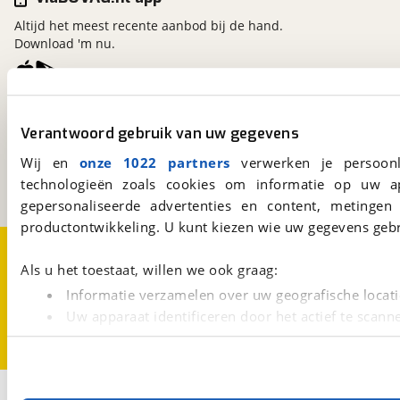
Altijd het meest recente aanbod bij de hand.
Download 'm nu.
viaBOVAG.nl
Verantwoord gebruik van uw gegevens
Kosterijland
15
3981 AJ
Bunnik
Wij en
onze 1022 partners
verwerken je persoonl
Een initiatief van
technologieën zoals cookies om informatie op uw a
BOVAG
gepersonaliseerde advertenties en content, metingen
productontwikkeling. U kunt kiezen wie uw gegevens gebr
Over viaBOVAG.nl
Disclaimer- en Privacyverklaring
Cookievoorkeuren
Vacatures
Als u het toestaat, willen we ook graag:
Informatie verzamelen over uw geografische locati
Uw apparaat identificeren door het actief te scann
Lees meer over hoe uw persoonlijke gegevens worden ve
U kunt uw toestemming op elk moment wijzigen of intrekk