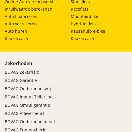
Online Autoverkoopservice
Stadsfiets
Inruilwaarde berekenen
Racefiets
Auto financieren
Mountainbike
Auto verzekeren
Hybride fiets
Auto huren
Keuzehulp e-bike
Keuzecoach
Keuzecoach
Zekerheden
BOVAG Zekerheid
BOVAG Garantie
BOVAG Onderhoudsvrij
BOVAG Import Tellercheck
BOVAG Omruilgarantie
BOVAG Afleverbeurt
BOVAG Onderhoudsbeurt
BOVAG Puntencheck