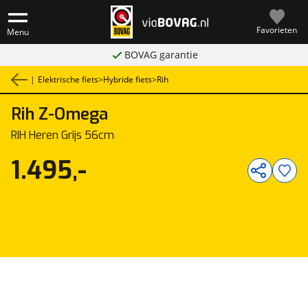
Favorieten
Menu
BOVAG garantie
|
Elektrische fiets
>
Hybride fiets
>
Rih
Rih
Z-Omega
1
/
1
RIH Heren Grijs 56cm
1.495,-