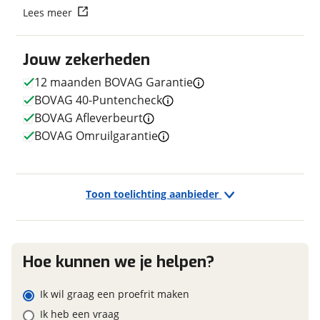
Lees meer
Vraag mijn reservering aan
E-bike
Elektrisch?
Ja, E-bike
Jouw zekerheden
viaBOVAG.nl verwerkt je persoonsgegevens om je aanvraag zo
goed mogelijk bij de aanbieder te brengen. Lees hier meer
12 maanden BOVAG Garantie
over in onze
privacyverklaring
.
BOVAG 40-Puntencheck
BOVAG Afleverbeurt
Financieel
BOVAG Omruilgarantie
Prijs
€ 1.495,-
BTW/marge
Marge
Toon toelichting aanbieder
Garanties
Hoe kunnen we je helpen?
BOVAG Garantie
12 maanden
Ik wil graag een proefrit maken
Ik heb een vraag