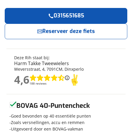
0315651685
Reserveer
nu!
Algemeen
Merk
Rih
Reserveer deze fiets
Harm Takke Tweewielers
neemt snel contact
met je op.
Model
Z-Omega
Soort fiets
Hybride fiets
Jouw contactgegevens
Frametype
Heren
Deze Rih staat bij:
Framehoogte
56 cm
Harm Takke Tweewielers
Naam
Weversstraat
,
4
,
7091CM
,
Dinxperlo
Wielmaat
28 inch
4,6
Nieuw of occasion
Occasion
4,6
188 reviews
188 reviews
E-mailadres
Geen reviews gevonden
BOVAG 40-Puntencheck
Techniek
Telefoonnummer (optioneel)
Fabriekskleur
Goed bevonden op 40 essentiële punten
Grijs
Zoals versnellingen, accu en remmen
Uitgevoerd door een BOVAG-vakman