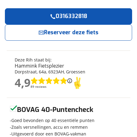
0316332818
Reserveer
nu!
Algemeen
Merk
Rih
Reserveer deze fiets
Hammink Fietsplezier
neemt snel contact met
je op.
Model
Z-800
Soort fiets
Hybride fiets
Jouw contactgegevens
Frametype
Heren
Deze Rih staat bij:
Framehoogte
60 cm
Hammink Fietsplezier
Naam
Dorpstraat
,
64
a
,
6923AH
,
Groessen
Wielmaat
28 inch
4,9
Nieuw of occasion
Occasion
4,9
89 reviews
89 reviews
E-mailadres
Geen reviews gevonden
BOVAG 40-Puntencheck
Techniek
Telefoonnummer (optioneel)
Aantal versnellingen
Goed bevonden op 40 essentiële punten
27
Zoals versnellingen, accu en remmen
Fabriekskleur
Blauw, grijs
Uitgevoerd door een BOVAG-vakman