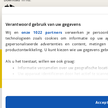
viaBOVAG.nl
Verantwoord gebruik van uw gegevens
Kosterijland
15
3981 AJ
Bunnik
Wij en
onze 1022 partners
verwerken je persoonl
Een initiatief van
technologieën zoals cookies om informatie op uw a
BOVAG
gepersonaliseerde advertenties en content, metingen
productontwikkeling. U kunt kiezen wie uw gegevens gebr
Over viaBOVAG.nl
Disclaimer- en Privacyverklaring
Cookievoorkeuren
Vacatures
Als u het toestaat, willen we ook graag:
Informatie verzamelen over uw geografische locati
Uw apparaat identificeren door het actief te scann
Lees meer over hoe uw persoonlijke gegevens worden ve
U kunt uw toestemming op elk moment wijzigen of intrekk
Met cookies en vergelijkbare technieken zorgen we voor 
Accep
cookies zorgen ervoor dat de website goed werkt. Ook g