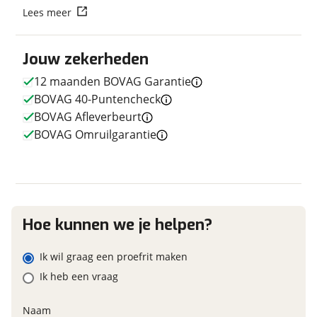
Lees meer
Vraag mijn reservering aan
E-bike
Jouw zekerheden
viaBOVAG.nl verwerkt je persoonsgegevens om je aanvraag zo
Elektrisch?
Niet elektrisch
goed mogelijk bij de aanbieder te brengen. Lees hier meer
12 maanden BOVAG Garantie
over in onze
privacyverklaring
.
BOVAG 40-Puntencheck
BOVAG Afleverbeurt
BOVAG Omruilgarantie
Financieel
Prijs
€ 569,-
BTW/marge
Marge
Hoe kunnen we je helpen?
Garanties
Ik wil graag een proefrit maken
Ik heb een vraag
BOVAG Garantie
12 maanden
Naam