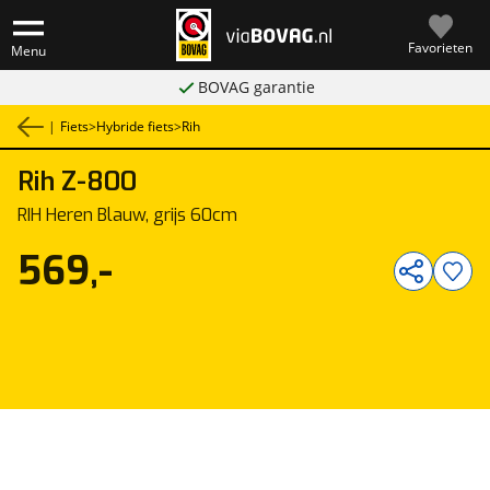
Favorieten
Menu
BOVAG garantie
|
Fiets
>
Hybride fiets
>
Rih
Rih
Z-800
1
/
1
RIH Heren Blauw, grijs 60cm
569,-