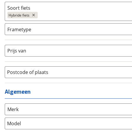
Niet elektrisch
(
26
)
Soort fiets
Ja, E-bike
(
4
)
Hybride fiets
Ja, High-speed
(
0
)
Bakfiets
(
0
)
Frametype
BMX / Freestyle fiets
(
0
)
Dames
(
7
)
Crosshybride
(
0
)
Dames monotube
(
0
)
Prijs van
Cruiserfiets
(
1
)
Heren
(
19
)
Hybride fiets
(
26
)
Jongens
(
0
)
Jeugdfiets
(
0
)
Lage instap
Postcode of plaats
(
0
)
Kinderfiets
(
0
)
Meisjes
(
0
)
Ligfiets
(
0
)
Mixed
(
0
)
Algemeen
Mountainbike
(
0
)
Unisex
(
0
)
Overig
(
2
)
Racefiets
(
0
)
Merk
Stadsfiets
(
47
)
Model
Tandem
(
0
)