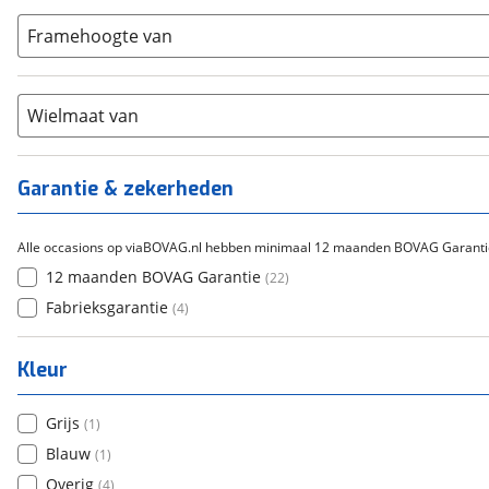
9-14
(
0
)
Gazelle
(
0
)
Carbon
(
0
)
15-20
Framehoogte van
(
0
)
Cortina
(
0
)
Chroom-molybdeen
(
0
)
21+
(
15
)
Flyer
(
0
)
Scandium
(
0
)
Overig
(
0
)
Staal
Wielmaat van
(
0
)
Tica
(
0
)
Titanium
(
0
)
Garantie & zekerheden
Alle occasions op viaBOVAG.nl hebben minimaal 12 maanden BOVAG Garanti
12 maanden BOVAG Garantie
(
22
)
Fabrieksgarantie
(
4
)
Kleur
Grijs
(
1
)
Blauw
(
1
)
Overig
(
4
)