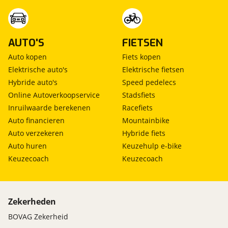
AUTO'S
FIETSEN
Auto kopen
Fiets kopen
Elektrische auto's
Elektrische fietsen
Hybride auto's
Speed pedelecs
Online Autoverkoopservice
Stadsfiets
Inruilwaarde berekenen
Racefiets
Auto financieren
Mountainbike
Auto verzekeren
Hybride fiets
Auto huren
Keuzehulp e-bike
Keuzecoach
Keuzecoach
Zekerheden
BOVAG Zekerheid