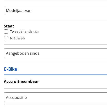
Vouwfiets
(
0
)
Modeljaar van
Staat
Tweedehands
(
22
)
Nieuw
(
4
)
Aangeboden sinds
E-Bike
Accu uitneembaar
Ja, uitneembaar
(
0
)
Nee, vast
(
0
)
Accupositie
Bagagedrager
(
0
)