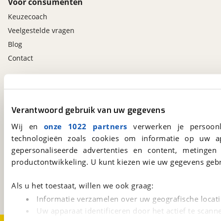
Voor consumenten
Keuzecoach
Veelgestelde vragen
Blog
Contact
viaBOVAG.nl app
Altijd het meest recente aanbod bij de hand.
Verantwoord gebruik van uw gegevens
Download 'm nu.
Wij en
onze 1022 partners
verwerken je persoonl
technologieën zoals cookies om informatie op uw a
gepersonaliseerde advertenties en content, metingen
viaBOVAG.nl
productontwikkeling. U kunt kiezen wie uw gegevens gebr
Kosterijland
15
3981 AJ
Bunnik
Als u het toestaat, willen we ook graag:
Een initiatief van
BOVAG
Informatie verzamelen over uw geografische locati
Uw apparaat identificeren door het actief te scann