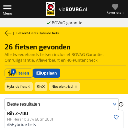
Favorieten
Menu
BOVAG garantie
|
Fietsen
>
Fiets
>
Hybride fiets
26 fietsen gevonden
Alle tweedehands fietsen inclusief BOVAG Garantie,
Omruilgarantie, Afleverbeurt en 40-Puntencheck
3
Filteren
Opslaan
Hybride fiets
Rih
Niet elektrisch
Sorteer resultaten
Rih
Z-700
RIH Heren blauw 60cm 2001
Hybride fiets