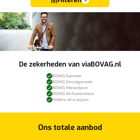
3
De zekerheden van viaBOVAG.nl
BOVAG Garantie
BOVAG Omruilgarantie
BOVAG Afleverbeurt
BOVAG 40-Puntencheck
Heldere all-in prijzen
Ons totale aanbod