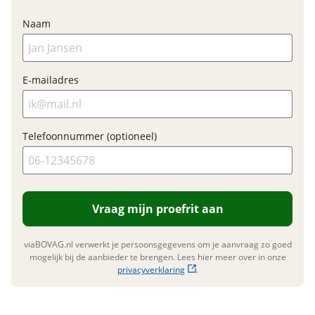
Elektrisch?
Ja, E-bike
Nieuwe accu
Naam
Motormerk
Bosch
Type aandrijving
Trapas
Inbegrepen
Meerprijs
:
E-mailadres
€ 0,-
Financieel
Wat is een nieuwe accu?
Telefoonnummer (optioneel)
Prijs
€ 3.299,-
BTW/marge
BTW
Bijtellingspercentage
7 %
Nieuwprijs
€ 3.299,-
Vraag mijn proefrit aan
viaBOVAG.nl verwerkt je persoonsgegevens om je aanvraag zo goed
mogelijk bij de aanbieder te brengen. Lees hier meer over in onze
Garanties
privacyverklaring
.
BOVAG Garantie
Fabrieksgarantie van
toepassing