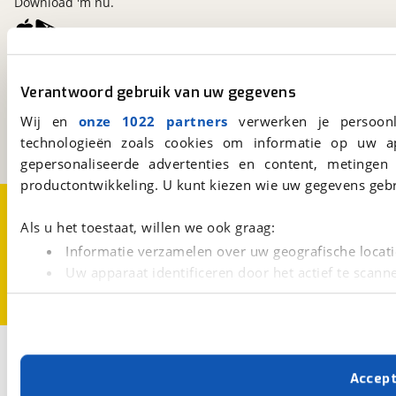
Download 'm nu.
viaBOVAG.nl
Verantwoord gebruik van uw gegevens
Kosterijland
15
3981 AJ
Bunnik
Wij en
onze 1022 partners
verwerken je persoonl
Een initiatief van
technologieën zoals cookies om informatie op uw a
BOVAG
gepersonaliseerde advertenties en content, metingen
productontwikkeling. U kunt kiezen wie uw gegevens gebr
Over viaBOVAG.nl
Disclaimer- en Privacyverklaring
Cookievoorkeuren
Vacatures
Als u het toestaat, willen we ook graag:
Informatie verzamelen over uw geografische locati
Uw apparaat identificeren door het actief te scann
Lees meer over hoe uw persoonlijke gegevens worden ve
U kunt uw toestemming op elk moment wijzigen of intrekk
Met cookies en vergelijkbare technieken zorgen we voor 
Accep
cookies zorgen ervoor dat de website goed werkt. Ook g