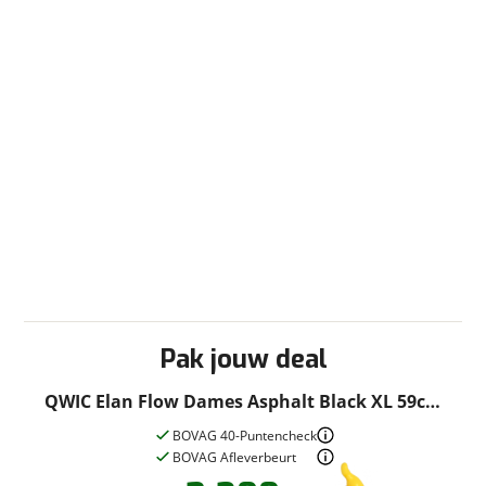
Fabrieksgarantie
Ja
Pak jouw deal
QWIC Elan Flow Dames Asphalt Black XL 59cm
2026
BOVAG 40-Puntencheck
BOVAG Afleverbeurt