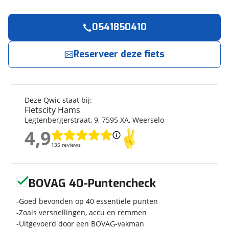
0541850410
Reserveer
nu!
Algemeen
Merk
Qwic
Reserveer deze fiets
Fietscity Hams
neemt snel contact met je op.
Model
Elan Flow
Modeljaar
2026
Jouw contactgegevens
Soort fiets
Stadsfiets
Deze Qwic staat bij:
Naam
Frametype
Dames
Fietscity Hams
Legtenbergerstraat
,
9
,
7595 XA
,
Weerselo
Framehoogte
59 cm
4,9
Wielmaat
28 inch
4,9
E-mailadres
135 reviews
135 reviews
Nieuw of occasion
Nieuw
Geen reviews gevonden
BOVAG 40-Puntencheck
Telefoonnummer (optioneel)
Techniek
Goed bevonden op 40 essentiële punten
Zoals versnellingen, accu en remmen
Transmissie
Naaf
Uitgevoerd door een BOVAG-vakman
Aantal versnellingen
5