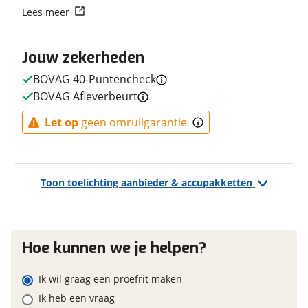
Vraag mijn reservering aan
Lees meer
Framemateriaal
Aluminium
Kleur
Blauw
viaBOVAG.nl verwerkt je persoonsgegevens om je aanvraag zo
Jouw zekerheden
Fabriekskleur
Denim Blue
goed mogelijk bij de aanbieder te brengen. Lees hier meer
over in onze
privacyverklaring
.
Type remsysteem voor
Schijfrem
BOVAG 40-Puntencheck
Merk remsysteem voor
UNKNOWN
BOVAG Afleverbeurt
Type primair remsysteem
Schijfrem
Let op
geen omruilgarantie
achter
Merk primair remsysteem
UNKNOWN
achter
Toon toelichting aanbieder & accupakketten
E-bike
Hoe kunnen we je helpen?
Elektrisch?
Ja, E-bike
Ik wil graag een proefrit maken
Ik heb een vraag