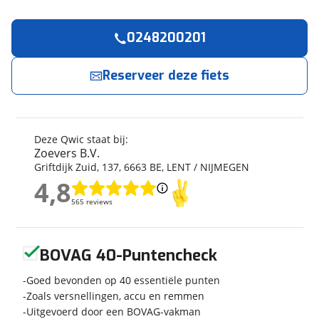
0248200201
Reserveer
nu!
Algemeen
Merk
Qwic
Reserveer deze fiets
Zoevers B.V.
neemt snel contact met je op.
Model
Echo Daily
Modeljaar
2025
Jouw contactgegevens
Soort fiets
Stadsfiets
Deze Qwic staat bij:
Naam
Frametype
Dames
Zoevers B.V.
Griftdijk Zuid
,
137
,
6663 BE
,
LENT / NIJMEGEN
Framehoogte
54 cm
4,8
Wielmaat
28 inch
4,8
E-mailadres
565 reviews
565 reviews
Nieuw of occasion
Nieuw
Geen reviews gevonden
BOVAG 40-Puntencheck
Telefoonnummer (optioneel)
Techniek
Goed bevonden op 40 essentiële punten
Zoals versnellingen, accu en remmen
Transmissie
Naaf
Uitgevoerd door een BOVAG-vakman
Aantal versnellingen
7