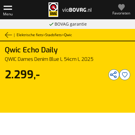
Favorieten
Menu
BOVAG garantie
|
Elektrische fiets
>
Stadsfiets
>
Qwic
Qwic
Echo Daily
1
/
1
QWIC Dames Denim Blue L 54cm L 2025
2.299,-