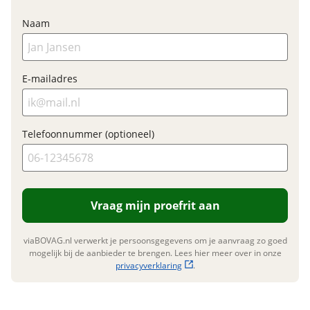
Financieel
Naam
Prijs
€ 2.299,-
BTW/marge
BTW
Bijtellingspercentage
7 %
E-mailadres
Nieuwprijs
€ 2.299,-
Telefoonnummer (optioneel)
Garanties
BOVAG Garantie
Fabrieksgarantie van
toepassing
Vraag mijn proefrit aan
Fabrieksgarantie
Ja
viaBOVAG.nl verwerkt je persoonsgegevens om je aanvraag zo goed
mogelijk bij de aanbieder te brengen. Lees hier meer over in onze
privacyverklaring
.