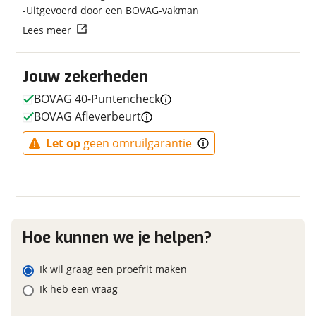
Uitgevoerd door een BOVAG-vakman
Vraag mijn reservering aan
E-bike
Lees meer
Elektrisch?
Niet elektrisch
viaBOVAG.nl verwerkt je persoonsgegevens om je aanvraag zo
Jouw zekerheden
goed mogelijk bij de aanbieder te brengen. Lees hier meer
over in onze
privacyverklaring
.
BOVAG 40-Puntencheck
BOVAG Afleverbeurt
Financieel
Let op
geen omruilgarantie
Prijs
€ 329,99
BTW/marge
BTW
Bijtellingspercentage
7 %
Nieuwprijs
€ 329,99
Hoe kunnen we je helpen?
Ik wil graag een proefrit maken
Garanties
Ik heb een vraag
BOVAG Garantie
Fabrieksgarantie van
toepassing