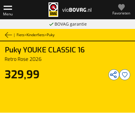
Favorieten
Menu
BOVAG garantie
|
Fiets
>
Kinderfiets
>
Puky
Puky
YOUKE CLASSIC 16
1
/
1
Retro Rose 2026
329,99