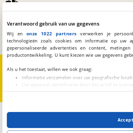
viaBOVAG.nl
Verantwoord gebruik van uw gegevens
Kosterijland
15
3981 AJ
Bunnik
Wij en
onze 1022 partners
verwerken je persoonl
Een initiatief van
technologieën zoals cookies om informatie op uw a
BOVAG
gepersonaliseerde advertenties en content, metingen
productontwikkeling. U kunt kiezen wie uw gegevens gebr
Over viaBOVAG.nl
Disclaimer- en Privacyverklaring
Cookievoorkeuren
Vacatures
Als u het toestaat, willen we ook graag:
Informatie verzamelen over uw geografische locati
Uw apparaat identificeren door het actief te scann
Lees meer over hoe uw persoonlijke gegevens worden ve
U kunt uw toestemming op elk moment wijzigen of intrekk
Met cookies en vergelijkbare technieken zorgen we voor 
Accep
cookies zorgen ervoor dat de website goed werkt. Ook g
verbeteren. We tonen je graag relevante advertenties e