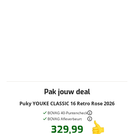
Pak jouw deal
Puky YOUKE CLASSIC 16 Retro Rose 2026
BOVAG 40-Puntencheck
BOVAG Afleverbeurt
329,99
Vraag een
Stel een
vraag
proefrit
!