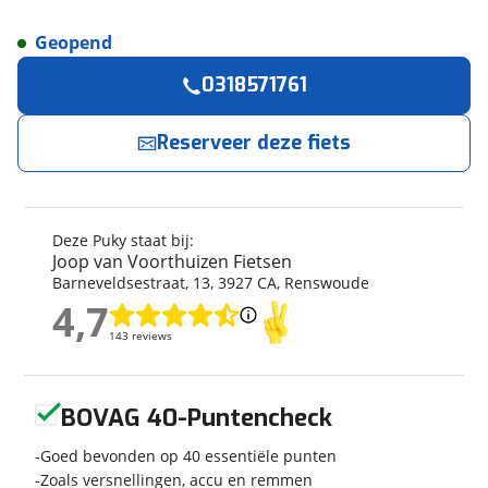
Geopend
Reserveer
nu!
Algemeen
0318571761
Merk
Puky
Joop van Voorthuizen Fietsen
neemt snel
contact met je op.
Model
YOUKE CLASSIC 16
Reserveer deze fiets
Modeljaar
2026
Jouw contactgegevens
Soort fiets
Kinderfiets
Frametype
Unisex
Deze Puky staat bij:
Naam
Wielmaat
16 inch
Joop van Voorthuizen Fietsen
Barneveldsestraat
,
13
,
3927 CA
,
Renswoude
Nieuw of occasion
Nieuw
4,7
4,7
E-mailadres
143 reviews
143 reviews
Techniek
Geen reviews gevonden
BOVAG 40-Puntencheck
Telefoonnummer (optioneel)
Fabriekskleur
Retro Rose
Goed bevonden op 40 essentiële punten
Zoals versnellingen, accu en remmen