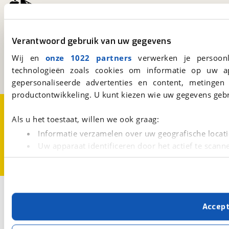
viaBOVAG.nl
Verantwoord gebruik van uw gegevens
Kosterijland
15
3981 AJ
Bunnik
Wij en
onze 1022 partners
verwerken je persoonl
Een initiatief van
technologieën zoals cookies om informatie op uw a
BOVAG
gepersonaliseerde advertenties en content, metingen
productontwikkeling. U kunt kiezen wie uw gegevens gebr
Over viaBOVAG.nl
Disclaimer- en Privacyverklaring
Cookievoorkeuren
Vacatures
Als u het toestaat, willen we ook graag:
Informatie verzamelen over uw geografische locati
Uw apparaat identificeren door het actief te scann
Lees meer over hoe uw persoonlijke gegevens worden ve
U kunt uw toestemming op elk moment wijzigen of intrekk
Met cookies en vergelijkbare technieken zorgen we voor 
Accep
cookies zorgen ervoor dat de website goed werkt. Ook g
verbeteren. We tonen je graag relevante advertenties e