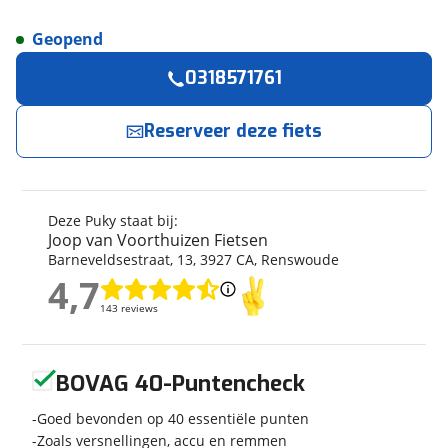
Geopend
Reserveer
nu!
Algemeen
0318571761
Merk
Puky
Joop van Voorthuizen Fietsen
neemt snel
contact met je op.
Model
LS-PRO 16
Reserveer deze fiets
Modeljaar
2026
Jouw contactgegevens
Soort fiets
Kinderfiets
Frametype
Unisex
Deze Puky staat bij:
Naam
Wielmaat
16 inch
Joop van Voorthuizen Fietsen
Barneveldsestraat
,
13
,
3927 CA
,
Renswoude
Nieuw of occasion
Nieuw
4,7
4,7
E-mailadres
143 reviews
143 reviews
Techniek
Geen reviews gevonden
BOVAG 40-Puntencheck
Telefoonnummer (optioneel)
Kleur
Groen
Goed bevonden op 40 essentiële punten
Fabriekskleur
Mint Green
Zoals versnellingen, accu en remmen