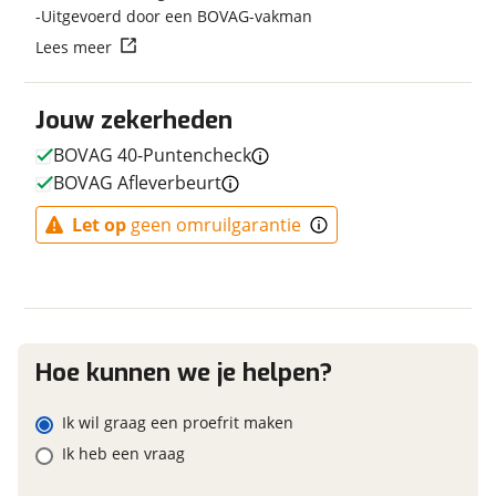
Uitgevoerd door een BOVAG-vakman
Vraag mijn reservering aan
Lees meer
E-bike
viaBOVAG.nl verwerkt je persoonsgegevens om je aanvraag zo
Elektrisch?
Jouw zekerheden
Niet elektrisch
goed mogelijk bij de aanbieder te brengen. Lees hier meer
over in onze
privacyverklaring
.
BOVAG 40-Puntencheck
BOVAG Afleverbeurt
Financieel
Let op
geen omruilgarantie
Prijs
€ 429,99
BTW/marge
BTW
Bijtellingspercentage
7 %
Nieuwprijs
€ 429,99
Hoe kunnen we je helpen?
Ik wil graag een proefrit maken
Ik heb een vraag
Garanties
BOVAG Garantie
Fabrieksgarantie van