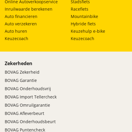
Online Autoverkoopservice
Stadsfiets
Inruilwaarde berekenen
Racefiets
Auto financieren
Mountainbike
Auto verzekeren
Hybride fiets
Auto huren
Keuzehulp e-bike
Keuzecoach
Keuzecoach
Zekerheden
BOVAG Zekerheid
BOVAG Garantie
BOVAG Onderhoudsvrij
BOVAG Import Tellercheck
BOVAG Omruilgarantie
BOVAG Afleverbeurt
BOVAG Onderhoudsbeurt
BOVAG Puntencheck