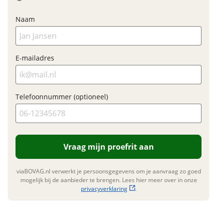
Naam
Financieel
Prijs
€ 7.495,-
E-mailadres
BTW/marge
Marge
Telefoonnummer (optioneel)
Garanties
BOVAG Garantie
12 maanden
Vraag mijn proefrit aan
viaBOVAG.nl verwerkt je persoonsgegevens om je aanvraag zo goed
mogelijk bij de aanbieder te brengen. Lees hier meer over in onze
privacyverklaring
.