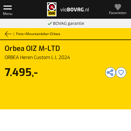
Favorieten
Menu
BOVAG garantie
|
Fiets
>
Mountainbike
>
Orbea
Orbea
OIZ M-LTD
1
/
7
ORBEA Heren Custom L L 2024
7.495,-