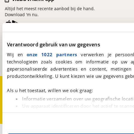
Altijd het meest recente aanbod bij de hand.
Download 'm nu.
viaBOVAG.nl
Verantwoord gebruik van uw gegevens
Kosterijland
15
3981 AJ
Bunnik
Wij en
onze 1022 partners
verwerken je persoonl
Een initiatief van
technologieën zoals cookies om informatie op uw a
BOVAG
gepersonaliseerde advertenties en content, metingen
productontwikkeling. U kunt kiezen wie uw gegevens gebr
Over viaBOVAG.nl
Disclaimer- en Privacyverklaring
Cookievoorkeuren
Vacatures
Als u het toestaat, willen we ook graag:
Informatie verzamelen over uw geografische locati
Uw apparaat identificeren door het actief te scann
Lees meer over hoe uw persoonlijke gegevens worden ve
U kunt uw toestemming op elk moment wijzigen of intrekk