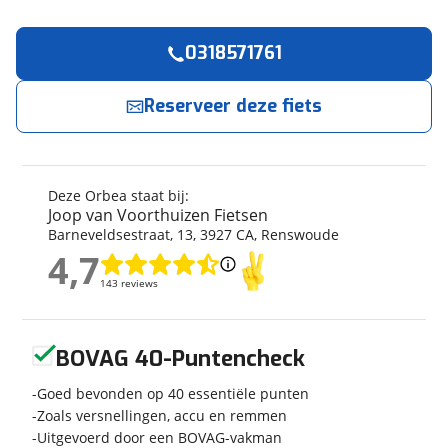
0318571761
Reserveer
nu!
Algemeen
Merk
Orbea
Reserveer deze fiets
Joop van Voorthuizen Fietsen
neemt snel
contact met je op.
Model
OIZ M-LTD
Modeljaar
2024
Jouw contactgegevens
Soort fiets
Mountainbike
Deze Orbea staat bij:
Frametype
Heren
Joop van Voorthuizen Fietsen
Naam
Barneveldsestraat
,
13
,
3927 CA
,
Renswoude
Wielmaat
29 inch
4,7
Nieuw of occasion
Occasion
4,7
143 reviews
143 reviews
E-mailadres
Geen reviews gevonden
BOVAG 40-Puntencheck
Techniek
Telefoonnummer (optioneel)
Transmissie
Goed bevonden op 40 essentiële punten
Derailleur
Zoals versnellingen, accu en remmen
Aantal versnellingen
12
Uitgevoerd door een BOVAG-vakman
Framemateriaal
Carbon