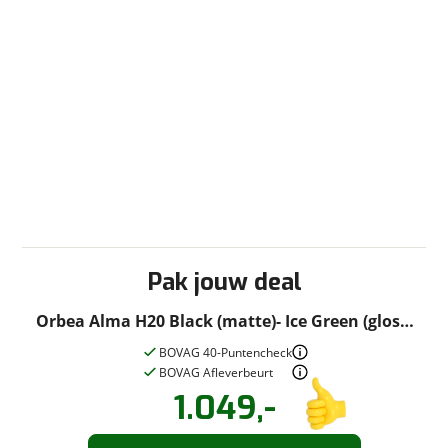
Pak jouw deal
Orbea Alma H20 Black (matte)- Ice Green (gloss)
XL 2022
BOVAG 40-Puntencheck
BOVAG Afleverbeurt
1.049,-
Vraag een
Stel een
vraag
proefrit
!
aan!