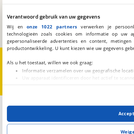
viaBOVAG.nl
Verantwoord gebruik van uw gegevens
Kosterijland
15
3981 AJ
Bunnik
Wij en
onze 1022 partners
verwerken je persoonl
Een initiatief van
technologieën zoals cookies om informatie op uw a
BOVAG
gepersonaliseerde advertenties en content, metingen
productontwikkeling. U kunt kiezen wie uw gegevens gebr
Over viaBOVAG.nl
Disclaimer- en Privacyverklaring
Cookievoorkeuren
Vacatures
Als u het toestaat, willen we ook graag:
Informatie verzamelen over uw geografische locati
Uw apparaat identificeren door het actief te scann
Lees meer over hoe uw persoonlijke gegevens worden ve
U kunt uw toestemming op elk moment wijzigen of intrekk
Met cookies en vergelijkbare technieken zorgen we voor 
Accep
cookies zorgen ervoor dat de website goed werkt. Ook g
verbeteren. We tonen je graag relevante advertenties e
buiten onze website volgt – uiteraard op anonie
Weig