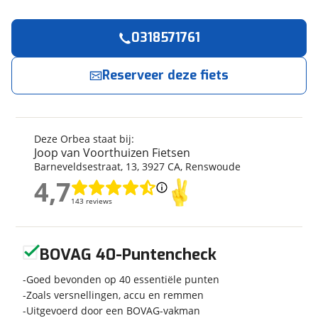
0318571761
Reserveer
nu!
Algemeen
Merk
Orbea
Reserveer deze fiets
Joop van Voorthuizen Fietsen
neemt snel
contact met je op.
Model
Alma H20
Modeljaar
2022
Jouw contactgegevens
Soort fiets
Mountainbike
Deze Orbea staat bij:
Frametype
Unisex
Joop van Voorthuizen Fietsen
Naam
Barneveldsestraat
,
13
,
3927 CA
,
Renswoude
Wielmaat
29 inch
4,7
Nieuw of occasion
Nieuw
4,7
143 reviews
143 reviews
E-mailadres
Geen reviews gevonden
BOVAG 40-Puntencheck
Techniek
Telefoonnummer (optioneel)
Aantal versnellingen
Goed bevonden op 40 essentiële punten
Geen versnellingen
Zoals versnellingen, accu en remmen
Framemateriaal
Aluminium
Uitgevoerd door een BOVAG-vakman
Kleur
Zwart