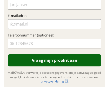
E-mailadres
Garanties
BOVAG Garantie
Fabrieksgarantie van
toepassing
Telefoonnummer (optioneel)
Fabrieksgarantie
Ja
Vraag mijn proefrit aan
viaBOVAG.nl verwerkt je persoonsgegevens om je aanvraag zo goed
mogelijk bij de aanbieder te brengen. Lees hier meer over in onze
privacyverklaring
.