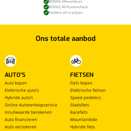
BOVAG Afleverbeurt
BOVAG 40-Puntencheck
Kan je ons nog meer vertellen? (optioneel)
viaBOVAG.nl verwerkt je persoonsgegevens
Heldere all-in prijzen
om je aanvraag zo goed mogelijk bij de
aanbieder te brengen. Lees hier meer over in
onze
privacyverklaring
.
Verstuur mijn vraag
Ons totale aanbod
viaBOVAG.nl verwerkt je persoonsgegevens
om je aanvraag zo goed mogelijk bij de
aanbieder te brengen. Lees hier meer over in
Stuur mijn bevinding door
onze
privacyverklaring
.
AUTO'S
FIETSEN
Auto kopen
Fiets kopen
Elektrische auto's
Elektrische fietsen
Hybride auto's
Speed pedelecs
Online Autoverkoopservice
Stadsfiets
Inruilwaarde berekenen
Racefiets
Auto financieren
Mountainbike
Auto verzekeren
Hybride fiets