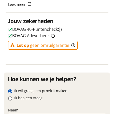
Lees meer
Fabriekskleur
Black (matte)- Ice Green
Vraag mijn reservering aan
(gloss)
Merk primair remsysteem
Shimano MT201 Hydrau
Jouw zekerheden
viaBOVAG.nl verwerkt je persoonsgegevens om je aanvraag zo
achter
goed mogelijk bij de aanbieder te brengen. Lees hier meer
BOVAG 40-Puntencheck
over in onze
privacyverklaring
.
BOVAG Afleverbeurt
Let op
geen omruilgarantie
E-bike
Elektrisch?
Niet elektrisch
Hoe kunnen we je helpen?
Financieel
Prijs
€ 1.049,-
Ik wil graag een proefrit maken
BTW/marge
BTW
Ik heb een vraag
Bijtellingspercentage
7 %
Naam
Nieuwprijs
€ 1.399,-