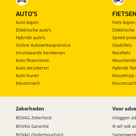
AUTO'S
FIETSE
Auto kopen
Fiets kopen
Elektrische auto's
Elektrische 
Hybride auto's
Speed pede
Online Autoverkoopservice
Stadsfiets
Inruilwaarde berekenen
Racefiets
Auto financieren
Mountainbi
Auto verzekeren
Hybride fie
Auto huren
Keuzehulp 
Keuzecoach
Keuzecoac
Zekerheden
Voor adve
BOVAG Zekerheid
Inloggen a
BOVAG Garantie
Ik wil ook 
BOVAG Onderhoudsvrij
Samenwerk