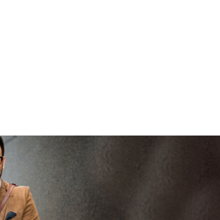
brengen
V
vertrouwd
viaBOVAG -
persoo
veilig en
goed
brenge
vertrouwd