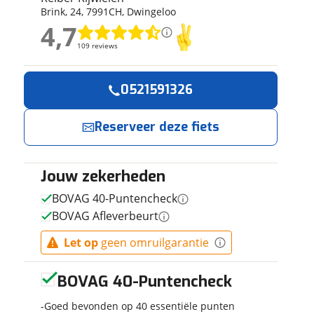
Brink
,
24
,
7991CH
,
Dwingeloo
ruiken daarvoor
4,7
eme basis. Meer
4,7
lleen functionele
109 reviews
109 reviews
passen via de
Geen reviews gevonden
0521591326
Reserveer
Jouw contactgeg
nu!
Reserveer deze fiets
Naam
Ik heb
interesse in
Jouw zekerheden
E-mailadres
MERIDA
BOVAG 40-Puntencheck
eFLOAT CITY
BOVAG Afleverbeurt
400
Gunmetal
Reiber
Let op
geen omruilgarantie
Telefoonnummer (opti
Grey Black S
Rijwielen
S 2025
neemt snel
BOVAG 40-Puntencheck
contact met je
op.
Goed bevonden op 40 essentiële punten