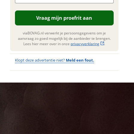
. Lees hier meer over in onze
erstuur mijn vraag
privacyverklaring
.
Vraag mijn proefrit aan
viaBOVAG.nl verwerkt je
nsgegevens om je aanvraag zo
 mogelijk bij de aanbieder te
viaBOVAG.nl verwerkt je persoonsgegevens om je
n. Lees hier meer over in onze
aanvraag zo goed mogelijk bij de aanbieder te brengen.
privacyverklaring
.
Lees hier meer over in onze
privacyverklaring
.
Klopt deze advertentie niet?
Meld een fout.
Wat
Wat is jou
opgevallen?
vervelend
dat je een
Wat klopt er
fout hebt
niet?
ontdekt.
MERIDA
Kan je ons nog
eFLOAT CITY