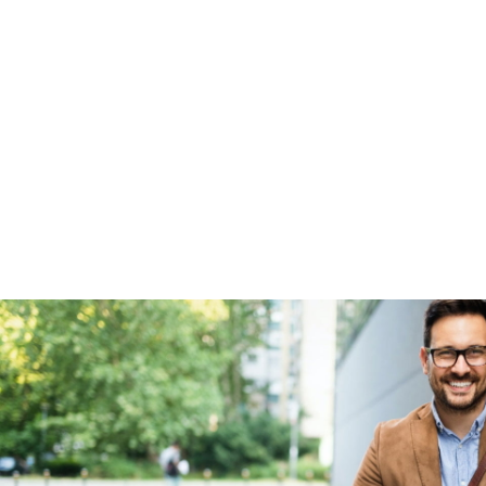
Garanties
BOVAG Garantie
Fabrieksgarantie van
toepassing
Fabrieksgarantie
Ja