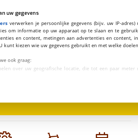
r
Kampeer
van uw gegevens
aag te beantwoorden.
lack S S 2025
viaBOVAG.nl verwerkt je persoonsgegevens om je aanvraag zo goed mogelijk bij de aanbieder te brengen. Lees hi
ers
verwerken je persoonlijke gegevens (bijv. uw IP-adres)
ies om informatie op uw apparaat op te slaan en te gebruik
enties en content, metingen aan advertenties en content, in
U kunt kiezen wie uw gegevens gebruikt en met welke doelen
n we ook graag:
elen over uw geografische locatie, die tot een paar meter
1
/
1
entificeren door het actief te scannen op specifieke
 persoonlijke gegevens worden verwerkt en stel uw voo
unt uw toestemming op elk moment wijzigen of in
kbare technieken zorgen we voor een betere en meer persoon
en ervoor dat de website goed werkt. Ook gebruiken we anal