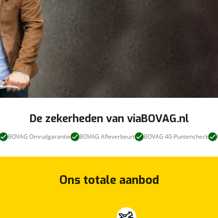
De zekerheden van viaBOVAG.nl
BOVAG Omruilgarantie
BOVAG Afleverbeurt
BOVAG 40-Puntencheck
Ons totale aanbod