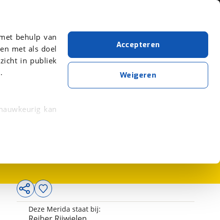
Over viaBOVAG.nl
er meer over in onze
 met behulp van
Accepteren
en met als doel
zicht in publiek
.
Weigeren
 nauwkeurig kan
3.499,-
 eigenschappen
rkeuren in het
trekken in de
lijke ervaring.
Deze Merida staat bij:
ytische cookies
Reiber Rijwielen