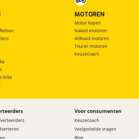
N
MOTOREN
Motor kopen
fietsen
Naked motoren
lecs
AllRoad motoren
Tourer motoren
Keuzecoach
ke
ts
e-bike
h
rteerders
Voor consumenten
dverteerders
Keuzecoach
adverteren
Veelgestelde vragen
en
Blog