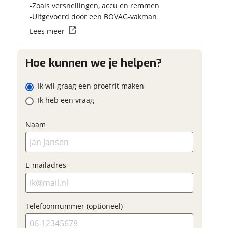
Vraag mijn reser
Zoals versnellingen, accu en remmen
 contactgegevens
w vraag
aan
Uitgevoerd door een BOVAG-vakman
Lees meer
viaBOVAG.nl verwerk
viaBOVAG -
persoonsgegevens om je a
veilig en
Hoe kunnen we je helpen?
goed mogelijk bij de aan
adres
brengen. Lees hier meer o
vertrouwd
privacyverklaring
Ik wil graag een proefrit maken
m
Ik heb een vraag
onnummer (optioneel)
Naam
ladres
raag mijn proefrit
E-mailadres
aan
oonnummer (optioneel)
viaBOVAG.nl verwerkt je
Telefoonnummer (optioneel)
nsgegevens om je aanvraag zo
mogelijk bij de aanbieder te