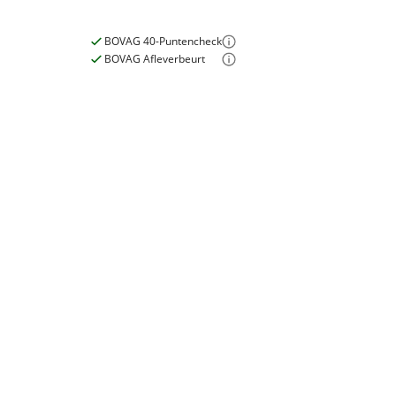
BOVAG 40-Puntencheck
BOVAG Afleverbeurt
Nieuwe accu
Inbegrepen
Meerprijs
:
€ 0,-
Wat is een nieuwe accu?
E-bike
Elektrisch?
Ja, E-bike
Motormerk
Bosch
Type aandrijving
Trapas