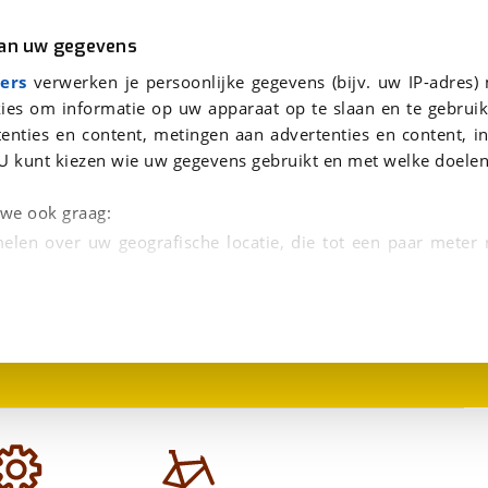
r
Kampeer
van uw gegevens
viaBOVAG.nl verwerkt je persoonsgegevens om je aanvraag zo goed mogelijk bij de aanbieder te brengen. Lees hi
ers
verwerken je persoonlijke gegevens (bijv. uw IP-adres)
ies om informatie op uw apparaat op te slaan en te gebruik
enties en content, metingen aan advertenties en content, in
U kunt kiezen wie uw gegevens gebruikt en met welke doelen
n we ook graag:
elen over uw geografische locatie, die tot een paar meter
1
/
1
entificeren door het actief te scannen op specifieke
 persoonlijke gegevens worden verwerkt en stel uw voo
unt uw toestemming op elk moment wijzigen of in
kbare technieken zorgen we voor een betere en meer persoon
en ervoor dat de website goed werkt. Ook gebruiken we anal