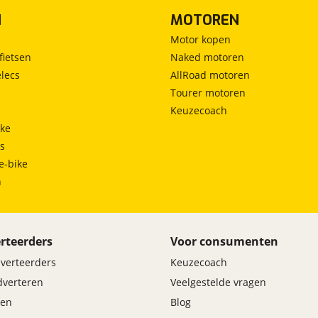
N
MOTOREN
Motor kopen
fietsen
Naked motoren
lecs
AllRoad motoren
Tourer motoren
Keuzecoach
ke
ts
e-bike
h
rteerders
Voor consumenten
dverteerders
Keuzecoach
adverteren
Veelgestelde vragen
en
Blog