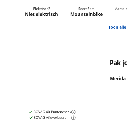
om de site continu te v
Elektrisch?
Soort fiets
Aantal 
technologie die je gedr
Niet elektrisch
Mountainbike
weten? Bekijk onze
disc
en beperkte analytis
Toon all
voorkeurenpagina
.
Algemeen
Pak j
Merk
Merida
Model
Big Nine 60
Merida 
Bouwjaar
0
Soort fiets
Mountainbike
Frametype
Heren
Nieuw of occasion
Nieuw
BOVAG 40-Puntencheck
BOVAG Afleverbeurt