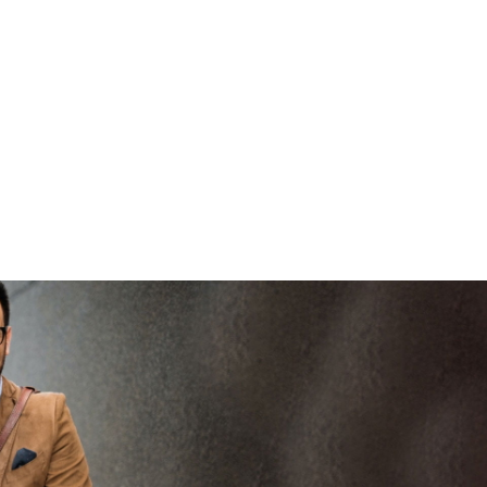
brenge
vertrouwd