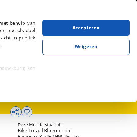
Over viaBOVAG.nl
er meer over in onze
Ik heb een vraag
(0548) 51 22 17
 met behulp van
Accepteren
en met als doel
zicht in publiek
.
Weigeren
749,-
 nauwkeurig kan
 eigenschappen
rkeuren in het
trekken in de
Deze Merida staat bij:
lijke ervaring.
Bike Totaal Bloemendal
ytische cookies
Banisweg
,
3
,
7462 HW
,
Rijssen