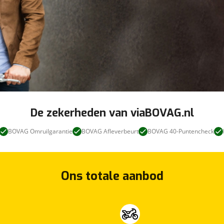
De zekerheden van viaBOVAG.nl
BOVAG Omruilgarantie
BOVAG Afleverbeurt
BOVAG 40-Puntencheck
Ons totale aanbod