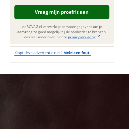
n. Lees hier meer over in onze
privacyverklaring
.
Vraag mijn proefrit aan
viaBOVAG.nl verwerkt je persoonsgegevens om je
aanvraag zo goed mogelijk bij de aanbieder te brengen.
Lees hier meer over in onze
privacyverklaring
.
Klopt deze advertentie niet?
Meld een fout.
Wat
Wat is jou
opgevallen?
vervelend
dat je een
Wat klopt er
fout hebt
niet?
ontdekt.
Merida Big
Kan je ons nog
Nine 60
meer vertellen?