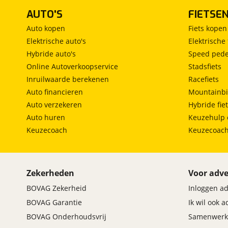
AUTO'S
FIETSE
Auto kopen
Fiets kopen
Elektrische auto's
Elektrische 
Hybride auto's
Speed pede
Online Autoverkoopservice
Stadsfiets
Inruilwaarde berekenen
Racefiets
Auto financieren
Mountainbi
Auto verzekeren
Hybride fie
Auto huren
Keuzehulp 
Keuzecoach
Keuzecoac
Zekerheden
Voor adve
BOVAG Zekerheid
Inloggen a
BOVAG Garantie
Ik wil ook 
BOVAG Onderhoudsvrij
Samenwerk