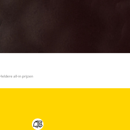
(optioneel)
Maar wat fijn
dat je de
moeite neemt
om die te
melden. Dat
komt de
kwaliteit van
onze
advertenties
ten goede,
dankjewel!
Stuur
mijn
viaBOVAG -
bevinding
veilig en
door
Heldere all-in prijzen
vertrouwd