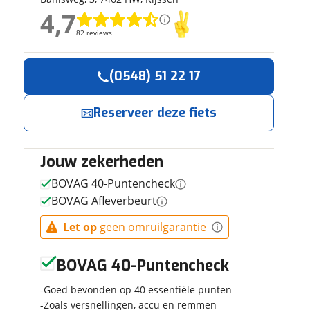
ruiken daarvoor
4,7
4,7
eme basis. Meer
82 reviews
82 reviews
lleen functionele
passen via de
Geen reviews gevonden
(0548) 51 22 17
Reserveer
Jouw contactgeg
nu!
Reserveer deze fiets
Naam
Ik heb
interesse in
Jouw zekerheden
E-mailadres
Merida Big
BOVAG 40-Puntencheck
Nine 60
BOVAG Afleverbeurt
Bike Totaal
Let op
geen omruilgarantie
Telefoonnummer (opti
Bloemendal
neemt snel
 contactgegevens
w vraag
BOVAG 40-Puntencheck
contact met je
op.
Goed bevonden op 40 essentiële punten
Vraag mijn reser
Zoals versnellingen, accu en remmen