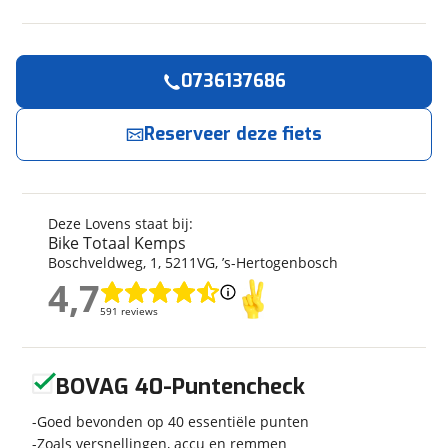
0736137686
Reserveer
nu!
Algemeen
Merk
Lovens
Reserveer deze fiets
Bike Totaal Kemps
neemt snel contact met je op.
Model
Explorer S85+ ABS Moss
Green
Jouw contactgegevens
Modeljaar
2024
Deze Lovens staat bij:
Soort fiets
Bakfiets
Naam
Bike Totaal Kemps
Frametype
Unisex
Boschveldweg
,
1
,
5211VG
,
’s-Hertogenbosch
Framehoogte
52 cm
4,7
4,7
Wielmaat
E-mailadres
26 inch
591 reviews
591 reviews
Nieuw of occasion
Nieuw
Geen reviews gevonden
BOVAG 40-Puntencheck
Telefoonnummer (optioneel)
Goed bevonden op 40 essentiële punten
Techniek
Zoals versnellingen, accu en remmen