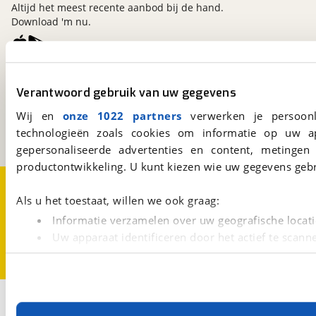
Altijd het meest recente aanbod bij de hand.
Download 'm nu.
viaBOVAG.nl
Verantwoord gebruik van uw gegevens
Kosterijland
15
3981 AJ
Bunnik
Wij en
onze 1022 partners
verwerken je persoonl
Een initiatief van
technologieën zoals cookies om informatie op uw a
BOVAG
gepersonaliseerde advertenties en content, metingen
productontwikkeling. U kunt kiezen wie uw gegevens gebr
Over viaBOVAG.nl
Disclaimer- en Privacyverklaring
Cookievoorkeuren
Vacatures
Als u het toestaat, willen we ook graag:
Informatie verzamelen over uw geografische locati
Uw apparaat identificeren door het actief te scann
Lees meer over hoe uw persoonlijke gegevens worden ve
U kunt uw toestemming op elk moment wijzigen of intrekk
Met cookies en vergelijkbare technieken zorgen we voor 