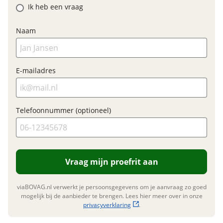
E-bike
Ik heb een vraag
Elektrisch?
Ja, E-bike
Nieuwe accu
Naam
Motormerk
Bosch
Inbegrepen
Type aandrijving
Trapas
Meerprijs
:
E-mailadres
€ 0,-
Wat is een nieuwe accu?
Financieel
Telefoonnummer (optioneel)
Prijs
€ 5.849,-
BTW/marge
BTW
Bijtellingspercentage
7 %
Nieuwprijs
€ 6.499,-
Vraag mijn proefrit aan
viaBOVAG.nl verwerkt je persoonsgegevens om je aanvraag zo goed
mogelijk bij de aanbieder te brengen. Lees hier meer over in onze
Garanties
privacyverklaring
.
BOVAG Garantie
Fabrieksgarantie van