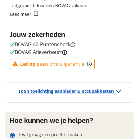
Uitgevoerd door een BOVAG-vakman
Transmissie
Naaf
Vraag mijn reservering aan
Lees meer
Aandrijving
Trapas
Framemateriaal
Aluminium
viaBOVAG.nl verwerkt je persoonsgegevens om je aanvraag zo
Kleur
Groen
Jouw zekerheden
goed mogelijk bij de aanbieder te brengen. Lees hier meer
Fabriekskleur
Moss Green
over in onze
privacyverklaring
.
BOVAG 40-Puntencheck
Type remsysteem voor
Schijfrem
BOVAG Afleverbeurt
Merk remsysteem voor
MAGURA
Let op
geen omruilgarantie
Model remsysteem voor
4-Piston hydraulische
schijfremmen
Type primair remsysteem
Schijfrem
achter
Toon toelichting aanbieder & accupakketten
Merk primair remsysteem
MAGURA
achter
Model primair remsysteem
4-Piston hydraulische
achter
schijfremmen
Hoe kunnen we je helpen?
Ik wil graag een proefrit maken