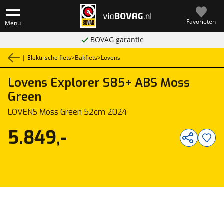
Favorieten
Menu
BOVAG garantie
|
Elektrische fiets
>
Bakfiets
>
Lovens
Lovens
Explorer S85+ ABS Moss
1
/
4
Green
LOVENS Moss Green 52cm 2024
5.849,-