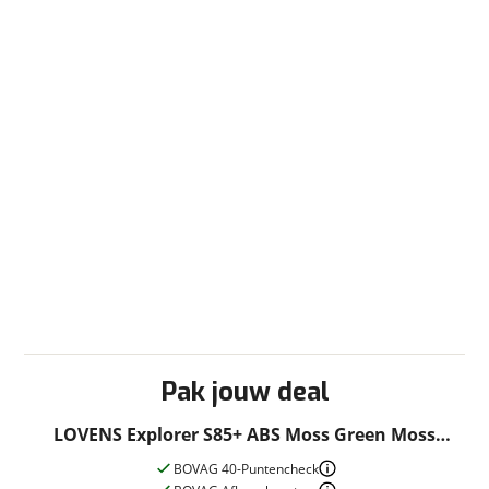
toepassing
Fabrieksgarantie
Ja
Pak jouw deal
LOVENS Explorer S85+ ABS Moss Green Moss
Green 52cm 2024
BOVAG 40-Puntencheck