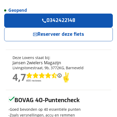
Geopend
Reserveer
nu!
Algemeen
0342422148
Merk
Lovens
Jansen 2wielers Magazijn
neemt snel contact
met je op.
Model
Explorer S75+ 545WH
Reserveer deze fiets
Modeljaar
2024
Jouw contactgegevens
Soort fiets
Bakfiets
Frametype
Unisex
Deze Lovens staat bij:
Naam
Framehoogte
50 cm
Jansen 2wielers Magazijn
Livingstonestraat
,
9
b
,
3772KG
,
Barneveld
Nieuw of occasion
Nieuw
4,7
4,7
E-mailadres
400 reviews
400 reviews
Techniek
Geen reviews gevonden
BOVAG 40-Puntencheck
Telefoonnummer (optioneel)
Transmissie
Naaf
Goed bevonden op 40 essentiële punten
Framemateriaal
Aluminium
Zoals versnellingen, accu en remmen
Kleur
Groen