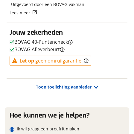
Uitgevoerd door een BOVAG-vakman
Fabriekskleur
Moss Green / Bruine Kit
Vraag mijn reservering aan
Lees meer
Type remsysteem voor
Schijfrem
Merk remsysteem voor
TEKTRO
viaBOVAG.nl verwerkt je persoonsgegevens om je aanvraag zo
Jouw zekerheden
goed mogelijk bij de aanbieder te brengen. Lees hier meer
Type primair remsysteem
Schijfrem
over in onze
privacyverklaring
.
achter
BOVAG 40-Puntencheck
Merk primair remsysteem
TEKTRO
BOVAG Afleverbeurt
achter
Let op
geen omruilgarantie
E-bike
Toon toelichting aanbieder
Elektrisch?
Ja, E-bike
Hoe kunnen we je helpen?
Financieel
Ik wil graag een proefrit maken
Prijs
€ 6.299,-