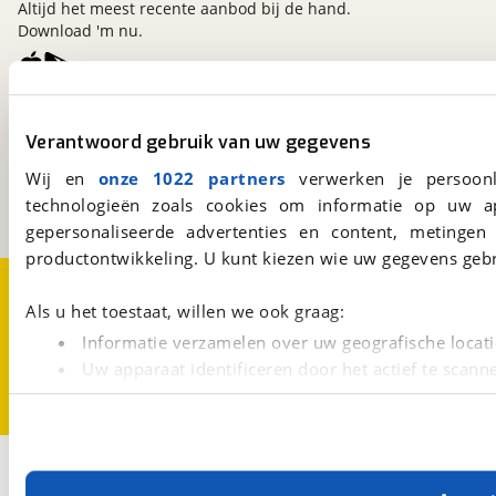
Altijd het meest recente aanbod bij de hand.
Download 'm nu.
viaBOVAG.nl
Verantwoord gebruik van uw gegevens
Kosterijland
15
3981 AJ
Bunnik
Wij en
onze 1022 partners
verwerken je persoonl
Een initiatief van
technologieën zoals cookies om informatie op uw a
BOVAG
gepersonaliseerde advertenties en content, metingen
productontwikkeling. U kunt kiezen wie uw gegevens gebr
Over viaBOVAG.nl
Disclaimer- en Privacyverklaring
Cookievoorkeuren
Vacatures
Als u het toestaat, willen we ook graag:
Informatie verzamelen over uw geografische locati
Uw apparaat identificeren door het actief te scann
Lees meer over hoe uw persoonlijke gegevens worden ve
U kunt uw toestemming op elk moment wijzigen of intrekk
Met cookies en vergelijkbare technieken zorgen we voor 