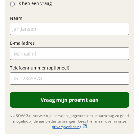
Ik heb een vraag
BTW/marge
BTW
Bijtellingspercentage
7 %
Naam
Nieuwprijs
€ 6.299,-
E-mailadres
Garanties
BOVAG Garantie
Fabrieksgarantie van
toepassing
Telefoonnummer (optioneel)
Fabrieksgarantie
Ja
Vraag mijn proefrit aan
viaBOVAG.nl verwerkt je persoonsgegevens om je aanvraag zo goed
mogelijk bij de aanbieder te brengen. Lees hier meer over in onze
privacyverklaring
.