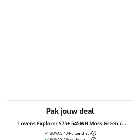
Pak jouw deal
Lovens Explorer S75+ 545WH Moss Green /
Bruine Kit 50cm 2024
BOVAG 40-Puntencheck
BOVAG Afleverbeurt