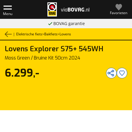
Favorieten
Menu
BOVAG garantie
|
Elektrische fiets
>
Bakfiets
>
Lovens
Lovens
Explorer S75+ 545WH
1
/
1
Moss Green / Bruine Kit 50cm 2024
6.299,-