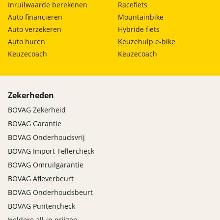
Inruilwaarde berekenen
Racefiets
Auto financieren
Mountainbike
Auto verzekeren
Hybride fiets
Auto huren
Keuzehulp e-bike
Keuzecoach
Keuzecoach
Zekerheden
BOVAG Zekerheid
BOVAG Garantie
BOVAG Onderhoudsvrij
BOVAG Import Tellercheck
BOVAG Omruilgarantie
BOVAG Afleverbeurt
BOVAG Onderhoudsbeurt
BOVAG Puntencheck
Heldere all-in prijzen