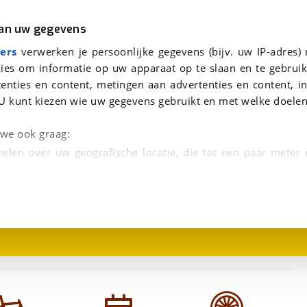
r
Kampeer
van uw gegevens
viaBOVAG.nl verwerkt je persoonsgegevens om je aanvraag zo goed mogelijk bij de aanbieder te brengen. Lees hi
ers
verwerken je persoonlijke gegevens (bijv. uw IP-adres)
ies om informatie op uw apparaat op te slaan en te gebruik
enties en content, metingen aan advertenties en content, in
U kunt kiezen wie uw gegevens gebruikt en met welke doelen
n we ook graag:
elen over uw geografische locatie, die tot een paar meter
1
/
1
entificeren door het actief te scannen op specifieke
 persoonlijke gegevens worden verwerkt en stel uw voo
unt uw toestemming op elk moment wijzigen of in
kbare technieken zorgen we voor een betere en meer persoon
en ervoor dat de website goed werkt. Ook gebruiken we anal