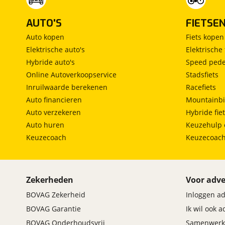
AUTO'S
FIETSE
Auto kopen
Fiets kopen
Elektrische auto's
Elektrische 
Hybride auto's
Speed pede
Online Autoverkoopservice
Stadsfiets
Inruilwaarde berekenen
Racefiets
Auto financieren
Mountainbi
Auto verzekeren
Hybride fie
Auto huren
Keuzehulp 
Keuzecoach
Keuzecoac
Zekerheden
Voor adve
BOVAG Zekerheid
Inloggen a
BOVAG Garantie
Ik wil ook 
BOVAG Onderhoudsvrij
Samenwerk