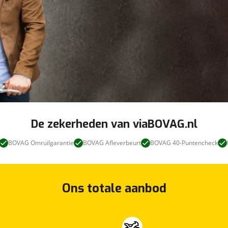
De zekerheden van viaBOVAG.nl
BOVAG Omruilgarantie
BOVAG Afleverbeurt
BOVAG 40-Puntencheck
Ons totale aanbod