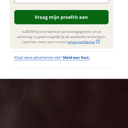
gen. Lees hier meer over in onze
Verstuur mijn vraag
privacyverklaring
.
Vraag mijn proefrit aan
viaBOVAG.nl verwerkt je
oonsgegevens om je aanvraag zo
ed mogelijk bij de aanbieder te
viaBOVAG.nl verwerkt je persoonsgegevens om je
gen. Lees hier meer over in onze
aanvraag zo goed mogelijk bij de aanbieder te brengen.
privacyverklaring
.
Lees hier meer over in onze
privacyverklaring
.
Klopt deze advertentie niet?
Meld een fout.
Wat
Wat is jou
opgevallen?
vervelend
dat je een
Wat klopt er
fout hebt
niet?
ontdekt.
LOVENS
Kan je ons nog
Explorer S75