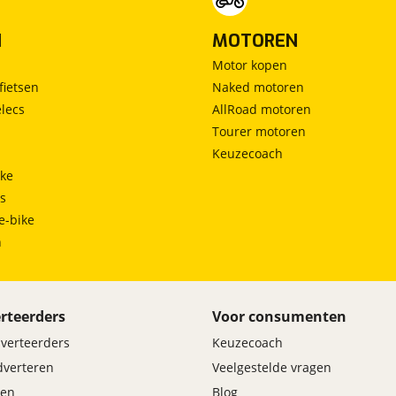
N
MOTOREN
Motor kopen
fietsen
Naked motoren
lecs
AllRoad motoren
Tourer motoren
Keuzecoach
ke
ts
e-bike
h
rteerders
Voor consumenten
dverteerders
Keuzecoach
adverteren
Veelgestelde vragen
en
Blog