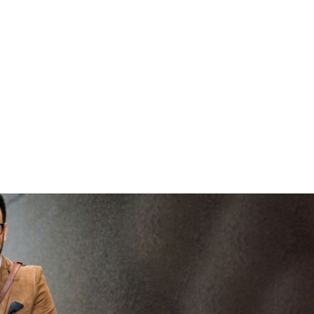
bren
vertrouwd
viaBOVAG -
pers
veilig en
go
bren
vertrouwd