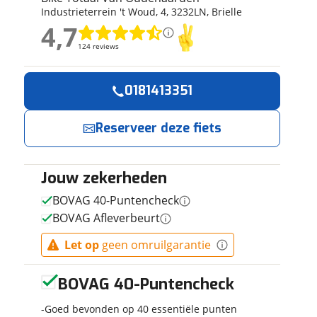
Industrieterrein 't Woud
,
4
,
3232LN
,
Brielle
ruiken daarvoor
4,7
eme basis. Meer
4,7
lleen functionele
124 reviews
124 reviews
passen via de
Geen reviews gevonden
0181413351
Reserveer
Jouw contactgeg
nu!
Reserveer deze fiets
Naam
Ik heb
interesse in
Jouw zekerheden
E-mailadres
LOVENS
BOVAG 40-Puntencheck
Explorer S75
BOVAG Afleverbeurt
Silver Silver
54 cm 52cm
Bike Totaal
Let op
geen omruilgarantie
Telefoonnummer (opti
2026
Van
Oudenaarden
neemt snel
BOVAG 40-Puntencheck
contact met je
op.
Goed bevonden op 40 essentiële punten