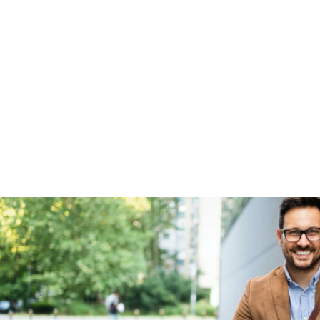
Garanties
BOVAG Garantie
Fabrieksgarantie van
toepassing
Fabrieksgarantie
Ja