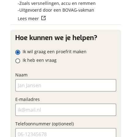
Vraag mijn reser
Zoals versnellingen, accu en remmen
w contactgegevens
w vraag
aan
Uitgevoerd door een BOVAG-vakman
g
m
Lees meer
viaBOVAG.nl verwerk
viaBOVAG -
persoonsgegevens om je a
veilig en
Hoe kunnen we je helpen?
goed mogelijk bij de aan
iladres
brengen. Lees hier meer o
vertrouwd
privacyverklaring
Ik wil graag een proefrit maken
m
Ik heb een vraag
foonnummer (optioneel)
Naam
iladres
Vraag mijn proefrit
E-mailadres
aan
foonnummer (optioneel)
viaBOVAG.nl verwerkt je
Telefoonnummer (optioneel)
oonsgegevens om je aanvraag zo
ed mogelijk bij de aanbieder te