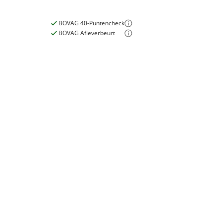
Inbegrepen
BOVAG 40-Puntencheck
Meerprijs
:
BOVAG Afleverbeurt
€ 0,-
Wat is een nieuwe accu?
E-bike
Elektrisch?
Ja, E-bike
Motormerk
Bosch
Type aandrijving
Trapas