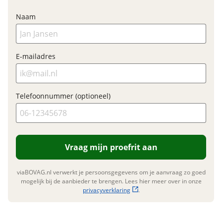
Type aandrijving
Trapas
Nieuwe accu
Naam
Inbegrepen
Financieel
Meerprijs
:
E-mailadres
€ 0,-
Prijs
€ 6.299,-
BTW/marge
BTW
Wat is een nieuwe accu?
Telefoonnummer (optioneel)
Bijtellingspercentage
7 %
Nieuwprijs
€ 6.299,-
Vraag mijn proefrit aan
Garanties
viaBOVAG.nl verwerkt je persoonsgegevens om je aanvraag zo goed
BOVAG Garantie
Fabrieksgarantie van
mogelijk bij de aanbieder te brengen. Lees hier meer over in onze
toepassing
privacyverklaring
.
Fabrieksgarantie
Ja