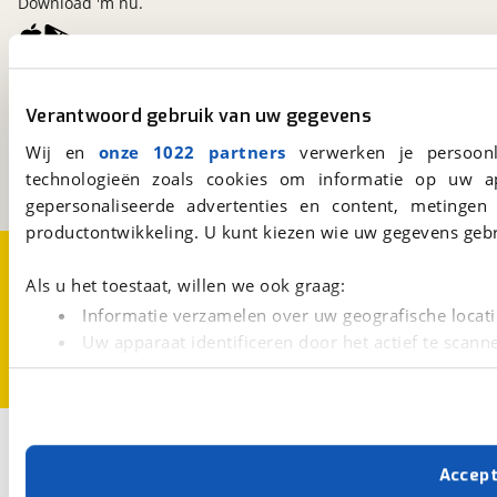
Download 'm nu.
viaBOVAG.nl
Verantwoord gebruik van uw gegevens
Kosterijland
15
3981 AJ
Bunnik
Wij en
onze 1022 partners
verwerken je persoonl
Een initiatief van
technologieën zoals cookies om informatie op uw a
BOVAG
gepersonaliseerde advertenties en content, metingen
productontwikkeling. U kunt kiezen wie uw gegevens gebr
Over viaBOVAG.nl
Disclaimer- en Privacyverklaring
Cookievoorkeuren
Vacatures
Als u het toestaat, willen we ook graag:
Informatie verzamelen over uw geografische locati
Uw apparaat identificeren door het actief te scann
Lees meer over hoe uw persoonlijke gegevens worden ve
U kunt uw toestemming op elk moment wijzigen of intrekk
Met cookies en vergelijkbare technieken zorgen we voor 
Accep
cookies zorgen ervoor dat de website goed werkt. Ook g