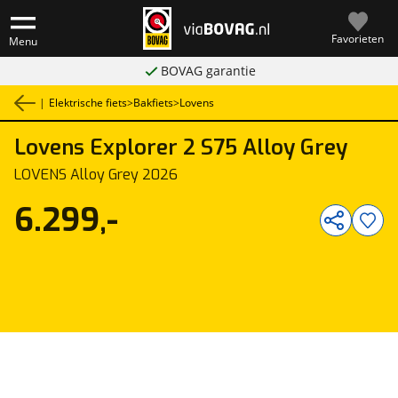
Favorieten
Menu
BOVAG garantie
|
Elektrische fiets
>
Bakfiets
>
Lovens
Lovens
Explorer 2 S75 Alloy Grey
1
/
1
LOVENS Alloy Grey 2026
6.299,-