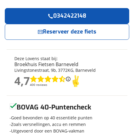
0342422148
Reserveer
nu!
Algemeen
Merk
Lovens
Reserveer deze fiets
Broekhuis Fietsen Barneveld
neemt snel
contact met je op.
Model
Explorer 2 S75 Alloy Grey
Modeljaar
2026
Jouw contactgegevens
Soort fiets
Bakfiets
Deze Lovens staat bij:
Frametype
Unisex
Broekhuis Fietsen Barneveld
Naam
Livingstonestraat
,
9
b
,
3772KG
,
Barneveld
Wielmaat
26 inch
4,7
Nieuw of occasion
Nieuw
4,7
400 reviews
400 reviews
E-mailadres
Geen reviews gevonden
BOVAG 40-Puntencheck
Techniek
Telefoonnummer (optioneel)
Transmissie
Goed bevonden op 40 essentiële punten
Naaf
Zoals versnellingen, accu en remmen
Aandrijving
Trapas
Uitgevoerd door een BOVAG-vakman
Framemateriaal
Aluminium