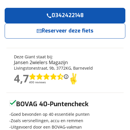
0342422148
Reserveer
nu!
Algemeen
Merk
Giant
Reserveer deze fiets
Jansen 2wielers Magazijn
neemt snel contact
met je op.
Model
DailyTour E+ (incl. 500Wh)
Modeljaar
2022
Jouw contactgegevens
Soort fiets
Stadsfiets
Deze Giant staat bij:
Frametype
Heren
Jansen 2wielers Magazijn
Naam
Livingstonestraat
,
9
b
,
3772KG
,
Barneveld
Wielmaat
28 inch
4,7
Nieuw of occasion
Nieuw
4,7
400 reviews
400 reviews
E-mailadres
Geen reviews gevonden
BOVAG 40-Puntencheck
Techniek
Telefoonnummer (optioneel)
Transmissie
Goed bevonden op 40 essentiële punten
Naaf
Zoals versnellingen, accu en remmen
Aantal versnellingen
7
Uitgevoerd door een BOVAG-vakman
Aandrijving
Trapas