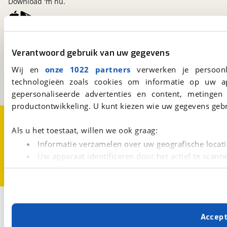
Download 'm nu.
viaBOVAG.nl
Verantwoord gebruik van uw gegevens
Kosterijland
15
3981 AJ
Bunnik
Wij en
onze 1022 partners
verwerken je persoonl
Een initiatief van
technologieën zoals cookies om informatie op uw a
BOVAG
gepersonaliseerde advertenties en content, metingen
productontwikkeling. U kunt kiezen wie uw gegevens gebr
Over viaBOVAG.nl
Disclaimer- en Privacyverklaring
Cookievoorkeuren
Vacatures
Als u het toestaat, willen we ook graag:
Informatie verzamelen over uw geografische locati
Uw apparaat identificeren door het actief te scann
Lees meer over hoe uw persoonlijke gegevens worden ve
U kunt uw toestemming op elk moment wijzigen of intrekk
Met cookies en vergelijkbare technieken zorgen we voor 
Accep
cookies zorgen ervoor dat de website goed werkt. Ook g