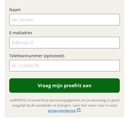
Motormerk
Giant
Nieuwe accu
Naam
Type aandrijving
Trapas
Inbegrepen
Meerprijs
:
E-mailadres
€ 0,-
Financieel
Wat is een nieuwe accu?
Prijs
€ 3.199,-
Telefoonnummer (optioneel)
BTW/marge
BTW
Bijtellingspercentage
7 %
Nieuwprijs
€ 3.199,-
Vraag mijn proefrit aan
viaBOVAG.nl verwerkt je persoonsgegevens om je aanvraag zo goed
Garanties
mogelijk bij de aanbieder te brengen. Lees hier meer over in onze
privacyverklaring
.
BOVAG Garantie
Fabrieksgarantie van
toepassing
Fabrieksgarantie
Ja