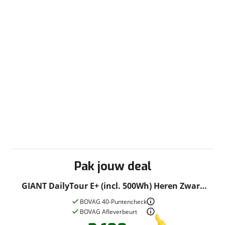
Pak jouw deal
GIANT DailyTour E+ (incl. 500Wh) Heren Zwart
XL XL 2022
BOVAG 40-Puntencheck
BOVAG Afleverbeurt