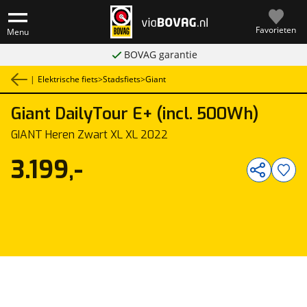
Favorieten
Menu
BOVAG garantie
|
Elektrische fiets
>
Stadsfiets
>
Giant
Giant
DailyTour E+ (incl. 500Wh)
1
/
1
GIANT Heren Zwart XL XL 2022
3.199,-