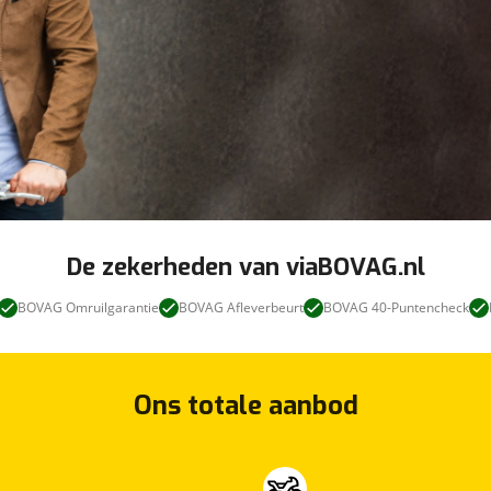
De zekerheden van viaBOVAG.nl
BOVAG Omruilgarantie
BOVAG Afleverbeurt
BOVAG 40-Puntencheck
Ons totale aanbod