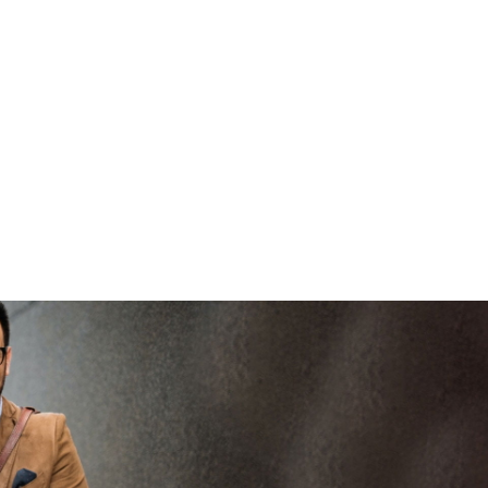
brengen
V
veilig en
vertrouwd
viaBOVAG -
persoo
veilig en
goed
brenge
vertrouwd