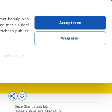
Over viaBOVAG.nl
er meer over in onze
 met behulp van
Accepteren
en met als doel
zicht in publiek
.
Weigeren
 nauwkeurig kan
3.199,-
 eigenschappen
rkeuren in het
trekken in de
lijke ervaring.
Deze Giant staat bij:
ytische cookies
Jansen 2wielers Magazijn