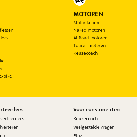
N
MOTOREN
Motor kopen
fietsen
Naked motoren
lecs
AllRoad motoren
Tourer motoren
Keuzecoach
ke
ts
e-bike
h
rteerders
Voor consumenten
dverteerders
Keuzecoach
adverteren
Veelgestelde vragen
en
Blog