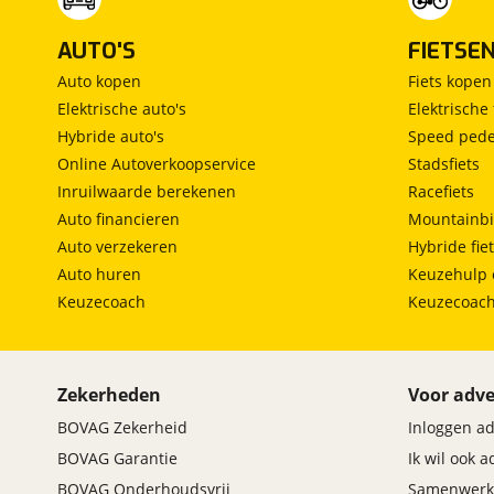
AUTO'S
FIETSE
Auto kopen
Fiets kopen
Elektrische auto's
Elektrische 
Hybride auto's
Speed pede
Online Autoverkoopservice
Stadsfiets
Inruilwaarde berekenen
Racefiets
Auto financieren
Mountainbi
Auto verzekeren
Hybride fie
Auto huren
Keuzehulp 
Keuzecoach
Keuzecoac
Zekerheden
Voor adve
BOVAG Zekerheid
Inloggen a
BOVAG Garantie
Ik wil ook 
BOVAG Onderhoudsvrij
Samenwerk