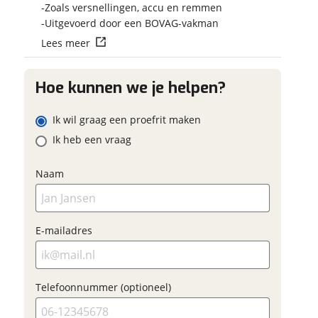
Vraag mijn reser
Zoals versnellingen, accu en remmen
 contactgegevens
w vraag
aan
Uitgevoerd door een BOVAG-vakman
Lees meer
viaBOVAG.nl verwerk
viaBOVAG -
persoonsgegevens om je a
veilig en
Hoe kunnen we je helpen?
goed mogelijk bij de aan
adres
brengen. Lees hier meer o
vertrouwd
privacyverklaring
Ik wil graag een proefrit maken
m
Ik heb een vraag
onnummer (optioneel)
Naam
ladres
raag mijn proefrit
E-mailadres
aan
oonnummer (optioneel)
viaBOVAG.nl verwerkt je
Telefoonnummer (optioneel)
nsgegevens om je aanvraag zo
mogelijk bij de aanbieder te