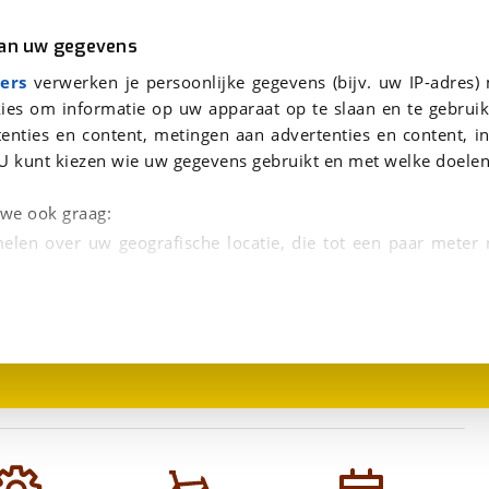
r
Kampeer
van uw gegevens
viaBOVAG.nl verwerkt je persoonsgegevens om je aanvraag zo goed mogelijk bij de aanbieder te brengen. Lees hi
ers
verwerken je persoonlijke gegevens (bijv. uw IP-adres)
ies om informatie op uw apparaat op te slaan en te gebruik
enties en content, metingen aan advertenties en content, in
U kunt kiezen wie uw gegevens gebruikt en met welke doelen
n we ook graag:
elen over uw geografische locatie, die tot een paar meter
1
/
1
entificeren door het actief te scannen op specifieke
 persoonlijke gegevens worden verwerkt en stel uw voo
unt uw toestemming op elk moment wijzigen of in
kbare technieken zorgen we voor een betere en meer persoon
en ervoor dat de website goed werkt. Ook gebruiken we anal