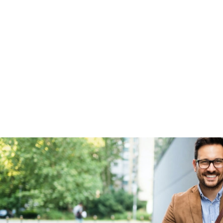
Garanties
BOVAG Garantie
Fabrieksgarantie van
toepassing
Fabrieksgarantie
Ja