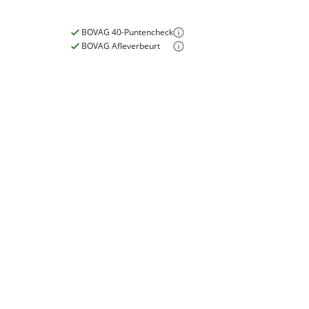
Inbegrepen
BOVAG 40-Puntencheck
Meerprijs
:
BOVAG Afleverbeurt
€ 0,-
Wat is een nieuwe accu?
E-bike
Elektrisch?
Ja, E-bike
Capaciteit accu
500 Wh
Accupositie
Frame
Accu uitneembaar
Ja
Motormerk
Giant
Type aandrijving
Trapas