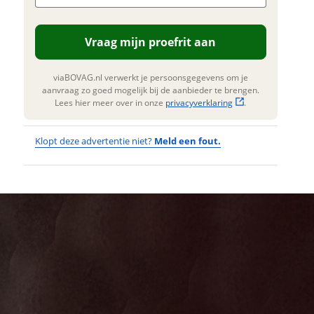
. Lees hier meer over in onze
erstuur mijn vraag
privacyverklaring
.
Vraag mijn proefrit aan
viaBOVAG.nl verwerkt je
nsgegevens om je aanvraag zo
 mogelijk bij de aanbieder te
viaBOVAG.nl verwerkt je persoonsgegevens om je
n. Lees hier meer over in onze
aanvraag zo goed mogelijk bij de aanbieder te brengen.
privacyverklaring
.
Lees hier meer over in onze
privacyverklaring
.
Klopt deze advertentie niet?
Meld een fout.
Wat
Wat is jou
opgevallen?
vervelend
dat je een
Wat klopt er
fout hebt
niet?
ontdekt.
GIANT
Kan je ons nog
DailyTour E+