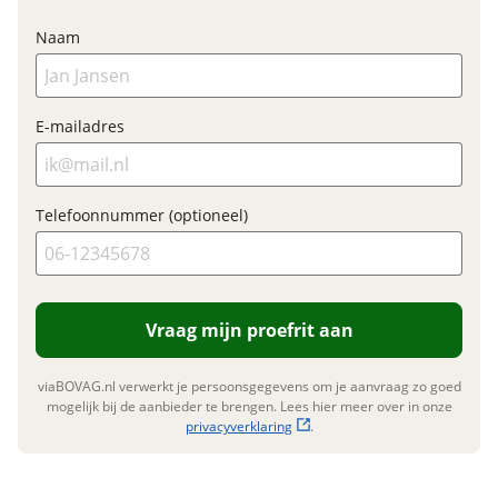
Elektrisch?
Ja, E-bike
Naam
Accupositie
Frame
Motormerk
Bosch
E-mailadres
Financieel
Nieuwe accu
Telefoonnummer (optioneel)
Prijs
€ 4.799,-
Inbegrepen
BTW/marge
BTW
Bijtellingspercentage
7 %
Meerprijs
:
Nieuwprijs
€ 4.799,-
€ 0,-
Vraag mijn proefrit aan
Wat is een nieuwe accu?
viaBOVAG.nl verwerkt je persoonsgegevens om je aanvraag zo goed
mogelijk bij de aanbieder te brengen. Lees hier meer over in onze
Garanties
privacyverklaring
.
BOVAG Garantie
Fabrieksgarantie van
toepassing