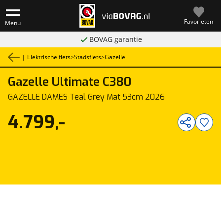
Favorieten
Menu
BOVAG garantie
|
Elektrische fiets
>
Stadsfiets
>
Gazelle
Gazelle
Ultimate C380
1
/
1
GAZELLE DAMES Teal Grey Mat 53cm 2026
4.799,-