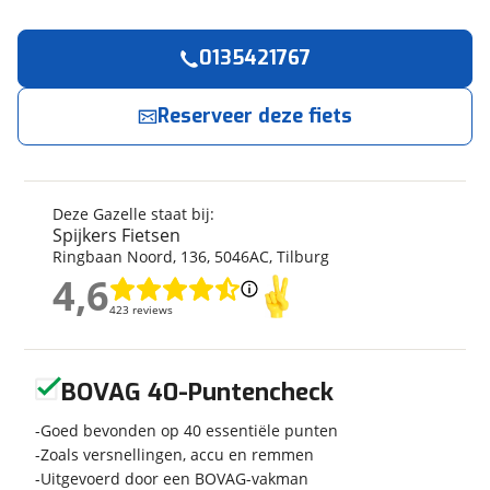
0135421767
Reserveer
nu!
Algemeen
Merk
Gazelle
Reserveer deze fiets
Spijkers Fietsen
neemt snel contact met je op.
Model
Ultimate C380
Modeljaar
2026
Jouw contactgegevens
Soort fiets
Stadsfiets
Deze Gazelle staat bij:
Naam
Frametype
Dames
Spijkers Fietsen
Ringbaan Noord
,
136
,
5046AC
,
Tilburg
Framehoogte
53 cm
4,6
Wielmaat
28 inch
4,6
E-mailadres
423 reviews
423 reviews
Nieuw of occasion
Nieuw
Geen reviews gevonden
BOVAG 40-Puntencheck
Telefoonnummer (optioneel)
Techniek
Goed bevonden op 40 essentiële punten
Zoals versnellingen, accu en remmen
Transmissie
Naaf
Uitgevoerd door een BOVAG-vakman
Aantal versnellingen
Geen versnellingen