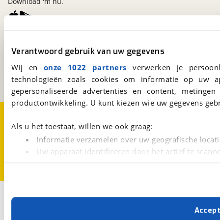
Download 'm nu.
viaBOVAG.nl
Verantwoord gebruik van uw gegevens
Kosterijland
15
3981 AJ
Bunnik
Wij en
onze 1022 partners
verwerken je persoonl
Een initiatief van
technologieën zoals cookies om informatie op uw a
BOVAG
gepersonaliseerde advertenties en content, metingen
productontwikkeling. U kunt kiezen wie uw gegevens gebr
Over viaBOVAG.nl
Disclaimer- en Privacyverklaring
Cookievoorkeuren
Vacatures
Als u het toestaat, willen we ook graag:
Informatie verzamelen over uw geografische locati
Uw apparaat identificeren door het actief te scann
Lees meer over hoe uw persoonlijke gegevens worden ve
U kunt uw toestemming op elk moment wijzigen of intrekk
Met cookies en vergelijkbare technieken zorgen we voor 
Accep
cookies zorgen ervoor dat de website goed werkt. Ook g