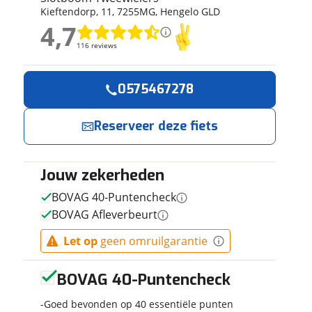
Kieftendorp
,
11
,
7255MG
,
Hengelo GLD
ruiken daarvoor
4,7
eme basis. Meer
4,7
lleen functionele
116 reviews
116 reviews
passen via de
Geen reviews gevonden
0575467278
Reserveer
Jouw contactgeg
nu!
Reserveer deze fiets
Naam
Ik heb
interesse in
Jouw zekerheden
E-mailadres
GAZELLE
BOVAG 40-Puntencheck
Orange C7+
BOVAG Afleverbeurt
Heren
Mallard Blue
Slotboom
Let op
geen omruilgarantie
Telefoonnummer (opti
Glans 57cm
Tweewielers
2026
neemt snel
BOVAG 40-Puntencheck
contact met je
op.
Goed bevonden op 40 essentiële punten