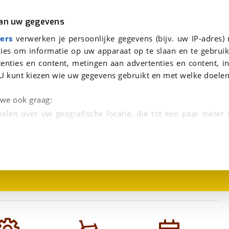
r
Kampeer
van uw gegevens
lans 57cm 2026
viaBOVAG.nl verwerkt je persoonsgegevens om je aanvraag zo goed mogelijk bij de aanbieder te brengen. Lees hi
ers
verwerken je persoonlijke gegevens (bijv. uw IP-adres)
ies om informatie op uw apparaat op te slaan en te gebruik
enties en content, metingen aan advertenties en content, in
U kunt kiezen wie uw gegevens gebruikt en met welke doelen
n we ook graag:
elen over uw geografische locatie, die tot een paar meter
1
/
2
entificeren door het actief te scannen op specifieke
 persoonlijke gegevens worden verwerkt en stel uw voo
unt uw toestemming op elk moment wijzigen of in
kbare technieken zorgen we voor een betere en meer persoon
en ervoor dat de website goed werkt. Ook gebruiken we anal