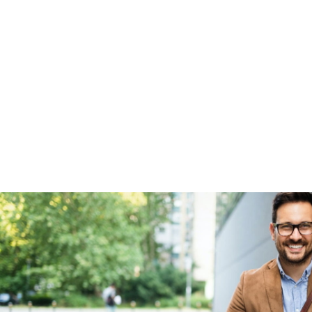
Garanties
BOVAG Garantie
Fabrieksgarantie van
toepassing
Fabrieksgarantie
Ja