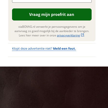
n. Lees hier meer over in onze
erstuur mijn vraag
privacyverklaring
.
Vraag mijn proefrit aan
viaBOVAG.nl verwerkt je
nsgegevens om je aanvraag zo
 mogelijk bij de aanbieder te
viaBOVAG.nl verwerkt je persoonsgegevens om je
n. Lees hier meer over in onze
aanvraag zo goed mogelijk bij de aanbieder te brengen.
privacyverklaring
.
Lees hier meer over in onze
privacyverklaring
.
Klopt deze advertentie niet?
Meld een fout.
Wat
Wat is jou
opgevallen?
vervelend
dat je een
Wat klopt er
fout hebt
niet?
ontdekt.
GAZELLE
Kan je ons nog
Orange C7+