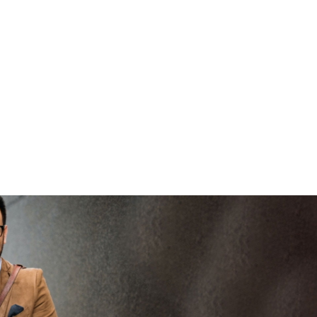
brenge
V
vertrouwd
viaBOVAG -
persoo
veilig en
goed
brenge
vertrouwd