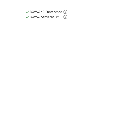
BOVAG 40-Puntencheck
BOVAG Afleverbeurt
E-bike
Elektrisch?
Niet elektrisch