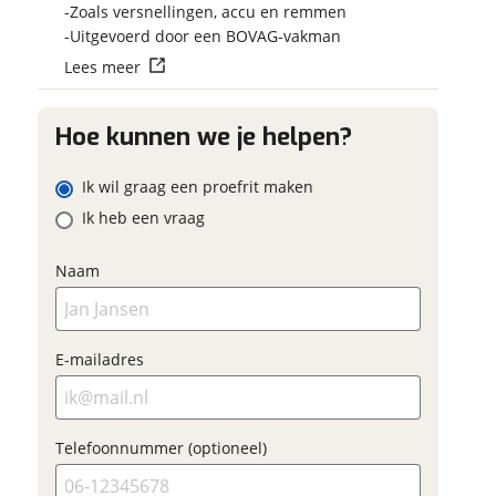
Vraag mijn reser
Zoals versnellingen, accu en remmen
 contactgegevens
w vraag
aan
Uitgevoerd door een BOVAG-vakman
Lees meer
viaBOVAG.nl verwerk
viaBOVAG -
persoonsgegevens om je a
veilig en
Hoe kunnen we je helpen?
goed mogelijk bij de aan
ladres
brengen. Lees hier meer o
vertrouwd
privacyverklaring
Ik wil graag een proefrit maken
m
Ik heb een vraag
oonnummer (optioneel)
Naam
ladres
raag mijn proefrit
E-mailadres
aan
oonnummer (optioneel)
viaBOVAG.nl verwerkt je
Telefoonnummer (optioneel)
nsgegevens om je aanvraag zo
mogelijk bij de aanbieder te