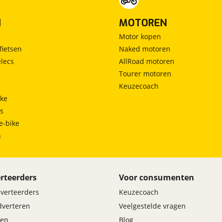
N
MOTOREN
Motor kopen
fietsen
Naked motoren
lecs
AllRoad motoren
Tourer motoren
Keuzecoach
ke
ts
e-bike
h
rteerders
Voor consumenten
dverteerders
Keuzecoach
adverteren
Veelgestelde vragen
en
Blog