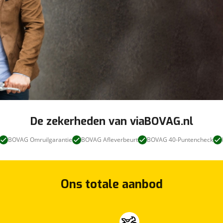
De zekerheden van viaBOVAG.nl
BOVAG Omruilgarantie
BOVAG Afleverbeurt
BOVAG 40-Puntencheck
Ons totale aanbod