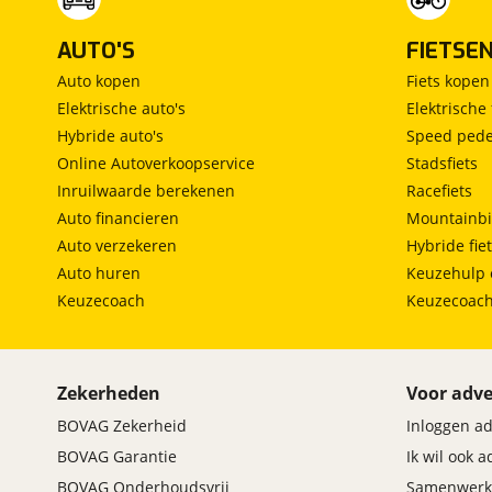
AUTO'S
FIETSE
Auto kopen
Fiets kopen
Elektrische auto's
Elektrische 
Hybride auto's
Speed pede
Online Autoverkoopservice
Stadsfiets
Inruilwaarde berekenen
Racefiets
Auto financieren
Mountainbi
Auto verzekeren
Hybride fie
Auto huren
Keuzehulp 
Keuzecoach
Keuzecoac
Zekerheden
Voor adve
BOVAG Zekerheid
Inloggen a
BOVAG Garantie
Ik wil ook 
BOVAG Onderhoudsvrij
Samenwerk