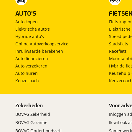
AUTO'S
FIETSE
Auto kopen
Fiets kopen
Elektrische auto's
Elektrische 
Hybride auto's
Speed pede
Online Autoverkoopservice
Stadsfiets
Inruilwaarde berekenen
Racefiets
Auto financieren
Mountainbi
Auto verzekeren
Hybride fie
Auto huren
Keuzehulp 
Keuzecoach
Keuzecoac
Zekerheden
Voor adve
BOVAG Zekerheid
Inloggen a
BOVAG Garantie
Ik wil ook 
BOVAG Onderhoudsvrij
Samenwerk