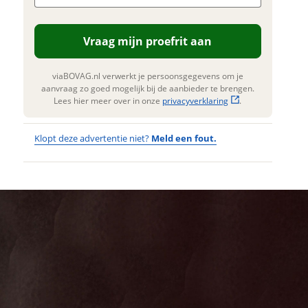
n. Lees hier meer over in onze
erstuur mijn vraag
privacyverklaring
.
Vraag mijn proefrit aan
viaBOVAG.nl verwerkt je
nsgegevens om je aanvraag zo
 mogelijk bij de aanbieder te
viaBOVAG.nl verwerkt je persoonsgegevens om je
n. Lees hier meer over in onze
aanvraag zo goed mogelijk bij de aanbieder te brengen.
privacyverklaring
.
Lees hier meer over in onze
privacyverklaring
.
Klopt deze advertentie niet?
Meld een fout.
Wat
Wat is jou
opgevallen?
vervelend
dat je een
Wat klopt er
fout hebt
niet?
ontdekt.
GAZELLE
Kan je ons nog
Cabby C380