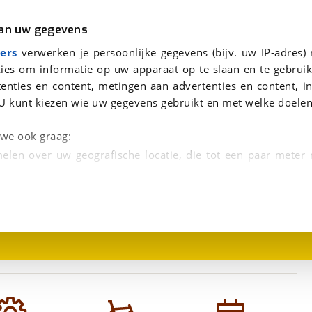
r
Kampeer
van uw gegevens
viaBOVAG.nl verwerkt je persoonsgegevens om je aanvraag zo goed mogelijk bij de aanbieder te brengen. Lees hi
ers
verwerken je persoonlijke gegevens (bijv. uw IP-adres)
ies om informatie op uw apparaat op te slaan en te gebruik
enties en content, metingen aan advertenties en content, in
U kunt kiezen wie uw gegevens gebruikt en met welke doelen
n we ook graag:
elen over uw geografische locatie, die tot een paar meter
1
/
1
entificeren door het actief te scannen op specifieke
 persoonlijke gegevens worden verwerkt en stel uw voo
unt uw toestemming op elk moment wijzigen of in
kbare technieken zorgen we voor een betere en meer persoon
en ervoor dat de website goed werkt. Ook gebruiken we anal