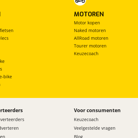
N
MOTOREN
Motor kopen
fietsen
Naked motoren
lecs
AllRoad motoren
Tourer motoren
Keuzecoach
ke
ts
e-bike
h
rteerders
Voor consumenten
dverteerders
Keuzecoach
adverteren
Veelgestelde vragen
en
Blog