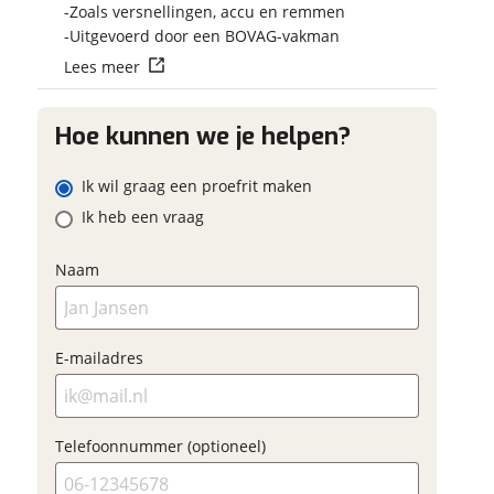
Vraag mijn reser
Zoals versnellingen, accu en remmen
 contactgegevens
w vraag
aan
Uitgevoerd door een BOVAG-vakman
Lees meer
viaBOVAG.nl verwerk
viaBOVAG -
persoonsgegevens om je a
veilig en
Hoe kunnen we je helpen?
goed mogelijk bij de aan
ladres
brengen. Lees hier meer o
vertrouwd
privacyverklaring
Ik wil graag een proefrit maken
m
Ik heb een vraag
oonnummer (optioneel)
Naam
ladres
raag mijn proefrit
E-mailadres
aan
oonnummer (optioneel)
viaBOVAG.nl verwerkt je
Telefoonnummer (optioneel)
nsgegevens om je aanvraag zo
mogelijk bij de aanbieder te