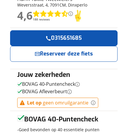
Weversstraat
,
4
,
7091CM
,
Dinxperlo
ruiken daarvoor
4,6
eme basis. Meer
4,6
lleen functionele
188 reviews
188 reviews
passen via de
Geen reviews gevonden
0315651685
Reserveer
Jouw contactgeg
nu!
Reserveer deze fiets
Naam
Ik heb
interesse in
Jouw zekerheden
E-mailadres
GAZELLE
BOVAG 40-Puntencheck
Cabby C380
BOVAG Afleverbeurt
DAMES Black
Mat 55cm
Harm Takke
Let op
geen omruilgarantie
Telefoonnummer (opti
2025
Tweewielers
neemt snel
BOVAG 40-Puntencheck
contact met je
op.
Goed bevonden op 40 essentiële punten