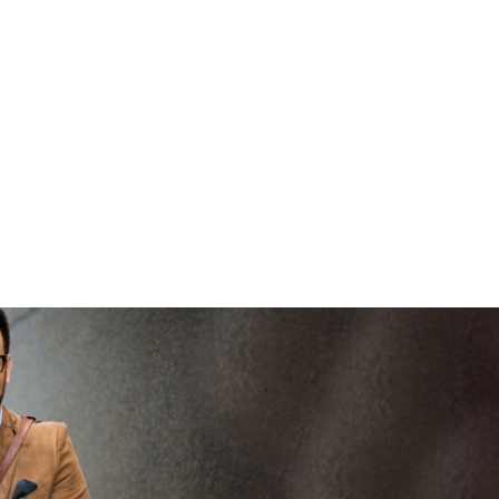
brenge
V
vertrouwd
viaBOVAG -
persoo
veilig en
goed
brenge
vertrouwd