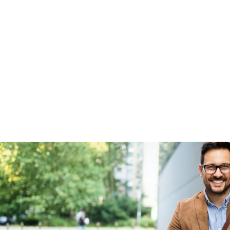
Garanties
BOVAG Garantie
Fabrieksgarantie van
toepassing
Fabrieksgarantie
Ja