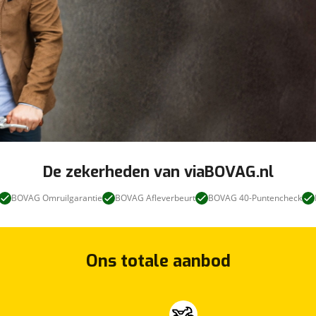
De zekerheden van viaBOVAG.nl
BOVAG Omruilgarantie
BOVAG Afleverbeurt
BOVAG 40-Puntencheck
Ons totale aanbod