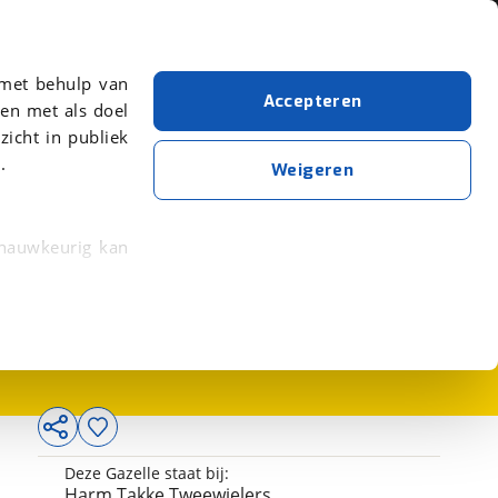
Over viaBOVAG.nl
er meer over in onze
 met behulp van
Accepteren
en met als doel
zicht in publiek
.
Weigeren
 nauwkeurig kan
5.699,-
 eigenschappen
rkeuren in het
trekken in de
lijke ervaring.
Deze Gazelle staat bij:
ytische cookies
Harm Takke Tweewielers