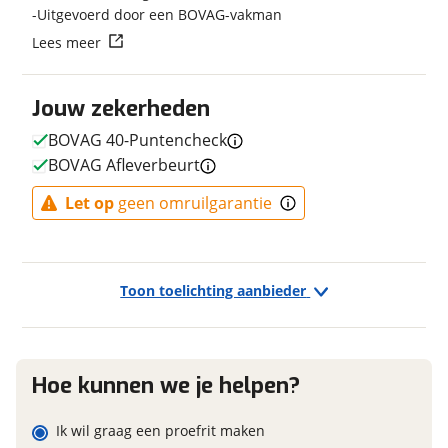
Uitgevoerd door een BOVAG-vakman
Fabriekskleur
Black
Vraag mijn reservering aan
Lees meer
viaBOVAG.nl verwerkt je persoonsgegevens om je aanvraag zo
Jouw zekerheden
goed mogelijk bij de aanbieder te brengen. Lees hier meer
E-bike
over in onze
privacyverklaring
.
BOVAG 40-Puntencheck
Elektrisch?
Ja, E-bike
BOVAG Afleverbeurt
Let op
geen omruilgarantie
Financieel
Prijs
€ 5.699,-
Toon toelichting aanbieder
BTW/marge
BTW
Bijtellingspercentage
7 %
Nieuwprijs
€ 5.699,-
Hoe kunnen we je helpen?
Ik wil graag een proefrit maken