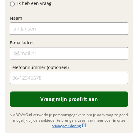
Ik heb een vraag
Garanties
BOVAG Garantie
Fabrieksgarantie van
Naam
toepassing
Fabrieksgarantie
Ja
E-mailadres
Telefoonnummer (optioneel)
Vraag mijn proefrit aan
viaBOVAG.nl verwerkt je persoonsgegevens om je aanvraag zo goed
mogelijk bij de aanbieder te brengen. Lees hier meer over in onze
privacyverklaring
.