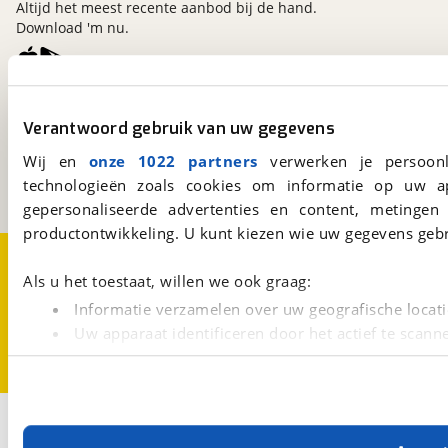
Altijd het meest recente aanbod bij de hand.
Download 'm nu.
viaBOVAG.nl
Verantwoord gebruik van uw gegevens
Kosterijland
15
3981 AJ
Bunnik
Wij en
onze 1022 partners
verwerken je persoonl
Een initiatief van
technologieën zoals cookies om informatie op uw a
BOVAG
gepersonaliseerde advertenties en content, metingen
productontwikkeling. U kunt kiezen wie uw gegevens gebr
Over viaBOVAG.nl
Disclaimer- en Privacyverklaring
Cookievoorkeuren
Vacatures
Als u het toestaat, willen we ook graag:
Informatie verzamelen over uw geografische locati
Uw apparaat identificeren door het actief te scann
Lees meer over hoe uw persoonlijke gegevens worden ve
U kunt uw toestemming op elk moment wijzigen of intrekk
Met cookies en vergelijkbare technieken zorgen we voor 