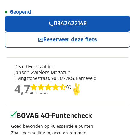
Geopend
Reserveer
nu!
Algemeen
0342422148
Merk
Flyer
Jansen 2wielers Magazijn
neemt snel contact
met je op.
Model
Upstreet 7.43 (Incl. 750Wh)
Reserveer deze fiets
Modeljaar
2023
Jouw contactgegevens
Soort fiets
Stadsfiets
Frametype
Dames
Deze Flyer staat bij:
Naam
Wielmaat
28 inch
Jansen 2wielers Magazijn
Livingstonestraat
,
9
b
,
3772KG
,
Barneveld
Nieuw of occasion
Nieuw
4,7
4,7
E-mailadres
400 reviews
400 reviews
Techniek
Geen reviews gevonden
BOVAG 40-Puntencheck
Telefoonnummer (optioneel)
Transmissie
Naaf
Goed bevonden op 40 essentiële punten
Aantal versnellingen
5
Zoals versnellingen, accu en remmen
Kleur
Zwart