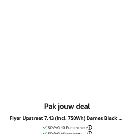
Pak jouw deal
Flyer Upstreet 7.43 (Incl. 750Wh) Dames Black XL
2023
BOVAG 40-Puntencheck
BOVAG Afleverbeurt