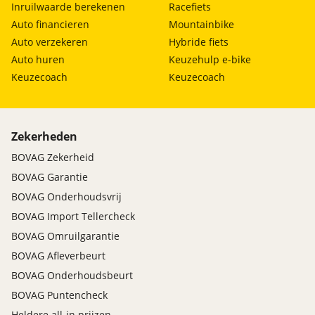
Inruilwaarde berekenen
Racefiets
Auto financieren
Mountainbike
Auto verzekeren
Hybride fiets
Auto huren
Keuzehulp e-bike
Keuzecoach
Keuzecoach
Zekerheden
BOVAG Zekerheid
BOVAG Garantie
BOVAG Onderhoudsvrij
BOVAG Import Tellercheck
BOVAG Omruilgarantie
BOVAG Afleverbeurt
BOVAG Onderhoudsbeurt
BOVAG Puntencheck
Heldere all-in prijzen