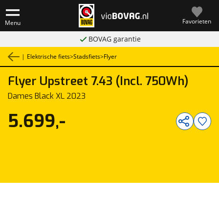
Favorieten
Menu
BOVAG garantie
|
Elektrische fiets
>
Stadsfiets
>
Flyer
Flyer
Upstreet 7.43 (Incl. 750Wh)
1
/
1
Dames Black XL 2023
5.699,-