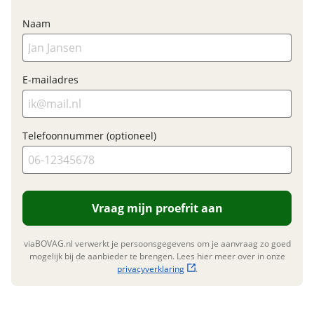
Garanties
Naam
BOVAG Garantie
Fabrieksgarantie van
toepassing
Fabrieksgarantie
Ja
E-mailadres
Telefoonnummer (optioneel)
Vraag mijn proefrit aan
viaBOVAG.nl verwerkt je persoonsgegevens om je aanvraag zo goed
mogelijk bij de aanbieder te brengen. Lees hier meer over in onze
privacyverklaring
.