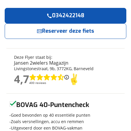
0342422148
Reserveer
nu!
Algemeen
Merk
Flyer
Reserveer deze fiets
Jansen 2wielers Magazijn
neemt snel contact
met je op.
Model
Upstreet 5 7.23
Modeljaar
2022
Jouw contactgegevens
Soort fiets
Stadsfiets
Deze Flyer staat bij:
Frametype
Heren
Jansen 2wielers Magazijn
Naam
Livingstonestraat
,
9
b
,
3772KG
,
Barneveld
Wielmaat
28 inch
4,7
Nieuw of occasion
Nieuw
4,7
400 reviews
400 reviews
E-mailadres
Geen reviews gevonden
BOVAG 40-Puntencheck
Techniek
Telefoonnummer (optioneel)
Transmissie
Goed bevonden op 40 essentiële punten
Naaf
Zoals versnellingen, accu en remmen
Aantal versnellingen
5
Uitgevoerd door een BOVAG-vakman
Kleur
Grijs