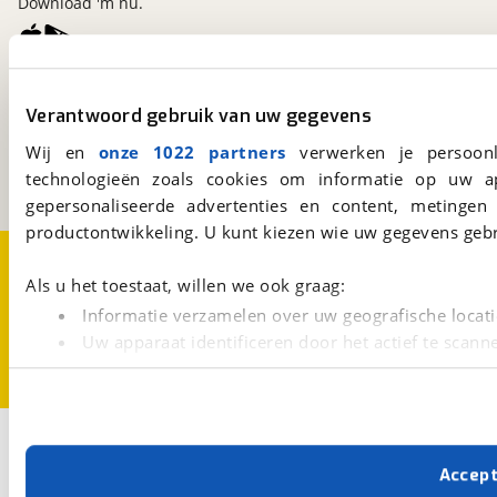
Download 'm nu.
viaBOVAG.nl
Verantwoord gebruik van uw gegevens
Kosterijland
15
3981 AJ
Bunnik
Wij en
onze 1022 partners
verwerken je persoonl
Een initiatief van
technologieën zoals cookies om informatie op uw a
BOVAG
gepersonaliseerde advertenties en content, metingen
productontwikkeling. U kunt kiezen wie uw gegevens gebr
Over viaBOVAG.nl
Disclaimer- en Privacyverklaring
Cookievoorkeuren
Vacatures
Als u het toestaat, willen we ook graag:
Informatie verzamelen over uw geografische locati
Uw apparaat identificeren door het actief te scann
Lees meer over hoe uw persoonlijke gegevens worden ve
U kunt uw toestemming op elk moment wijzigen of intrekk
Met cookies en vergelijkbare technieken zorgen we voor 
Accep
cookies zorgen ervoor dat de website goed werkt. Ook g