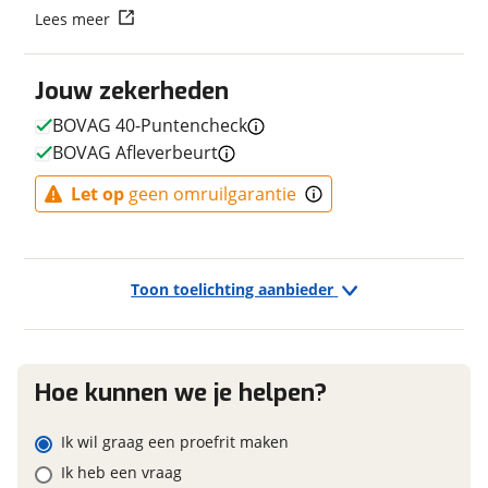
Lees meer
Fabriekskleur
Antrachite
Vraag mijn reservering aan
Jouw zekerheden
viaBOVAG.nl verwerkt je persoonsgegevens om je aanvraag zo
goed mogelijk bij de aanbieder te brengen. Lees hier meer
BOVAG 40-Puntencheck
E-bike
over in onze
privacyverklaring
.
BOVAG Afleverbeurt
Elektrisch?
Ja, E-bike
Let op
geen omruilgarantie
Financieel
Toon toelichting aanbieder
Prijs
€ 5.049,-
BTW/marge
BTW
Bijtellingspercentage
7 %
Hoe kunnen we je helpen?
Nieuwprijs
€ 5.049,-
Ik wil graag een proefrit maken
Ik heb een vraag