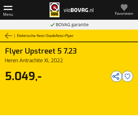
Favorieten
Menu
BOVAG garantie
|
Elektrische fiets
>
Stadsfiets
>
Flyer
Flyer
Upstreet 5 7.23
1
/
1
Heren Antrachite XL 2022
5.049,-