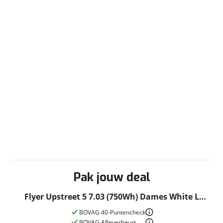
Pak jouw deal
Flyer Upstreet 5 7.03 (750Wh) Dames White L
2024
BOVAG 40-Puntencheck
BOVAG Afleverbeurt