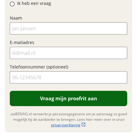
Ik heb een vraag
Prijs
€ 3.999,-
BTW/marge
BTW
Naam
Bijtellingspercentage
7 %
Nieuwprijs
€ 4.999,-
E-mailadres
Garanties
Telefoonnummer (optioneel)
BOVAG Garantie
Fabrieksgarantie van
toepassing
Fabrieksgarantie
Ja
Vraag mijn proefrit aan
viaBOVAG.nl verwerkt je persoonsgegevens om je aanvraag zo goed
mogelijk bij de aanbieder te brengen. Lees hier meer over in onze
privacyverklaring
.