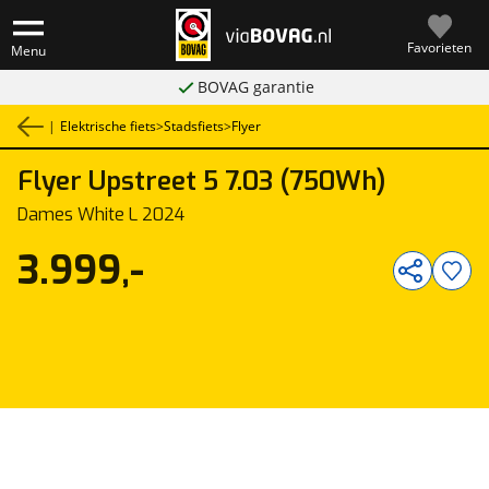
Favorieten
Menu
BOVAG garantie
|
Elektrische fiets
>
Stadsfiets
>
Flyer
Flyer
Upstreet 5 7.03 (750Wh)
1
/
1
Dames White L 2024
3.999,-