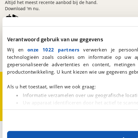
Altijd het meest recente aanbod bij de hand.
Download 'm nu.
viaBOVAG.nl
Verantwoord gebruik van uw gegevens
Kosterijland
15
3981 AJ
Bunnik
Wij en
onze 1022 partners
verwerken je persoonl
Een initiatief van
technologieën zoals cookies om informatie op uw a
BOVAG
gepersonaliseerde advertenties en content, metingen
productontwikkeling. U kunt kiezen wie uw gegevens gebr
Over viaBOVAG.nl
Disclaimer- en Privacyverklaring
Cookievoorkeuren
Vacatures
Als u het toestaat, willen we ook graag:
Informatie verzamelen over uw geografische locati
Uw apparaat identificeren door het actief te scann
Lees meer over hoe uw persoonlijke gegevens worden ve
U kunt uw toestemming op elk moment wijzigen of intrekk
Met cookies en vergelijkbare technieken zorgen we voor 