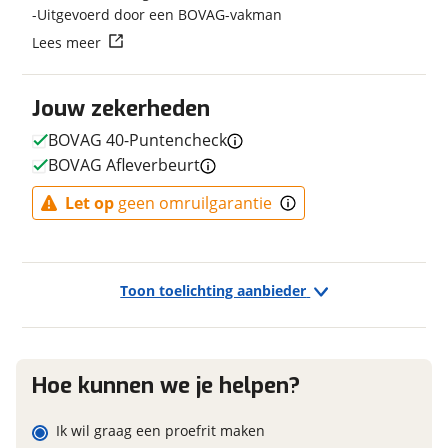
Uitgevoerd door een BOVAG-vakman
Kleur
Wit
Vraag mijn reservering aan
Lees meer
Fabriekskleur
White
Type remsysteem voor
Schijfrem
viaBOVAG.nl verwerkt je persoonsgegevens om je aanvraag zo
Jouw zekerheden
goed mogelijk bij de aanbieder te brengen. Lees hier meer
Merk remsysteem voor
SHIMANO
over in onze
privacyverklaring
.
Type primair remsysteem
Schijfrem
BOVAG 40-Puntencheck
achter
BOVAG Afleverbeurt
Merk primair remsysteem
SHIMANO
achter
Let op
geen omruilgarantie
Toon toelichting aanbieder
E-bike
Elektrisch?
Ja, E-bike
Hoe kunnen we je helpen?
Financieel
Ik wil graag een proefrit maken