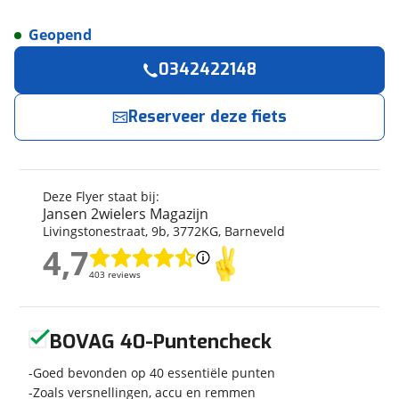
Geopend
Reserveer
nu!
Algemeen
0342422148
Merk
Flyer
Jansen 2wielers Magazijn
neemt snel contact
met je op.
Model
Upstreet 5 7.03 (750Wh)
Reserveer deze fiets
Modeljaar
2024
Jouw contactgegevens
Soort fiets
Stadsfiets
Frametype
Dames
Deze Flyer staat bij:
Naam
Wielmaat
28 inch
Jansen 2wielers Magazijn
Livingstonestraat
,
9
b
,
3772KG
,
Barneveld
Nieuw of occasion
Nieuw
4,7
4,7
E-mailadres
403 reviews
403 reviews
Techniek
Geen reviews gevonden
BOVAG 40-Puntencheck
Telefoonnummer (optioneel)
Transmissie
Naaf
Goed bevonden op 40 essentiële punten
Aantal versnellingen
8
Zoals versnellingen, accu en remmen
Framemateriaal
Aluminium