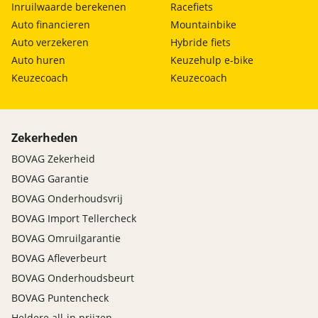
Inruilwaarde berekenen
Racefiets
Auto financieren
Mountainbike
Auto verzekeren
Hybride fiets
Auto huren
Keuzehulp e-bike
Keuzecoach
Keuzecoach
Zekerheden
BOVAG Zekerheid
BOVAG Garantie
BOVAG Onderhoudsvrij
BOVAG Import Tellercheck
BOVAG Omruilgarantie
BOVAG Afleverbeurt
BOVAG Onderhoudsbeurt
BOVAG Puntencheck
Heldere all-in prijzen