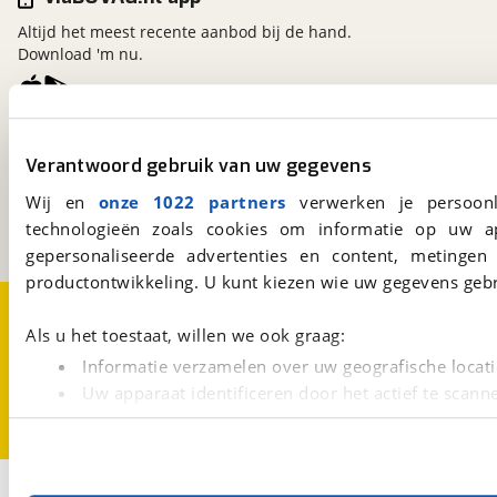
Altijd het meest recente aanbod bij de hand.
Download 'm nu.
viaBOVAG.nl
Verantwoord gebruik van uw gegevens
Kosterijland
15
3981 AJ
Bunnik
Wij en
onze 1022 partners
verwerken je persoonl
Een initiatief van
technologieën zoals cookies om informatie op uw a
BOVAG
gepersonaliseerde advertenties en content, metingen
productontwikkeling. U kunt kiezen wie uw gegevens gebr
Over viaBOVAG.nl
Disclaimer- en Privacyverklaring
Cookievoorkeuren
Vacatures
Als u het toestaat, willen we ook graag:
Informatie verzamelen over uw geografische locati
Uw apparaat identificeren door het actief te scann
Lees meer over hoe uw persoonlijke gegevens worden ve
U kunt uw toestemming op elk moment wijzigen of intrekk