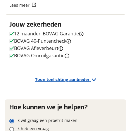
Lees meer
Aantal versnellingen
8
Vraag mijn reservering aan
Kleur
Grijs
Jouw zekerheden
Fabriekskleur
Grijs
viaBOVAG.nl verwerkt je persoonsgegevens om je aanvraag zo
goed mogelijk bij de aanbieder te brengen. Lees hier meer
12 maanden BOVAG Garantie
over in onze
privacyverklaring
.
BOVAG 40-Puntencheck
BOVAG Afleverbeurt
E-bike
BOVAG Omruilgarantie
Elektrisch?
Ja, E-bike
Toon toelichting aanbieder
Financieel
Prijs
€ 2.195,-
Hoe kunnen we je helpen?
BTW/marge
Marge
Ik wil graag een proefrit maken
Ik heb een vraag