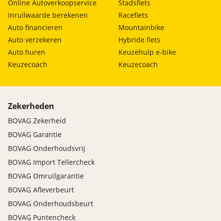
Online Autoverkoopservice
Stadsfiets
Inruilwaarde berekenen
Racefiets
Auto financieren
Mountainbike
Auto verzekeren
Hybride fiets
Auto huren
Keuzehulp e-bike
Keuzecoach
Keuzecoach
Zekerheden
BOVAG Zekerheid
BOVAG Garantie
BOVAG Onderhoudsvrij
BOVAG Import Tellercheck
BOVAG Omruilgarantie
BOVAG Afleverbeurt
BOVAG Onderhoudsbeurt
BOVAG Puntencheck