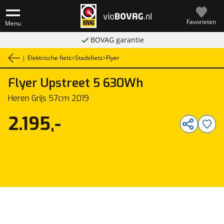
Favorieten
Menu
BOVAG garantie
|
Elektrische fiets
>
Stadsfiets
>
Flyer
Flyer
Upstreet 5 630Wh
1
/
7
Heren Grijs 57cm 2019
2.195,-