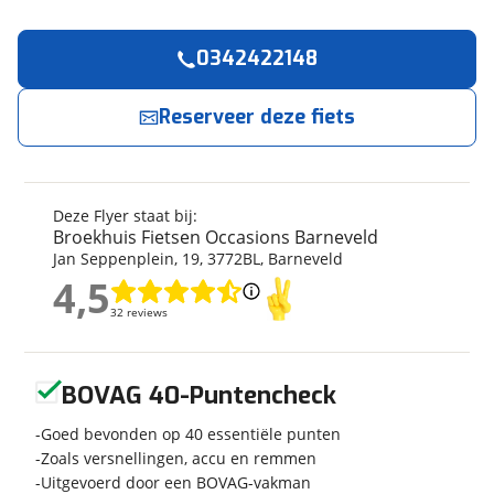
0342422148
Reserveer
nu!
Algemeen
Merk
Flyer
Broekhuis Fietsen Occasions Barneveld
Reserveer deze fiets
neemt snel contact met je op.
Model
Upstreet 5 630Wh
Kilometerstand
4.377 km
Jouw contactgegevens
Modeljaar
2019
Deze Flyer staat bij:
Soort fiets
Stadsfiets
Broekhuis Fietsen Occasions Barneveld
Naam
Jan Seppenplein
,
19
,
3772BL
,
Barneveld
Frametype
Heren
4,5
Framehoogte
57 cm
4,5
32 reviews
32 reviews
Wielmaat
28 inch
E-mailadres
Nieuw of occasion
Occasion
Geen reviews gevonden
BOVAG 40-Puntencheck
Telefoonnummer (optioneel)
Goed bevonden op 40 essentiële punten
Techniek
Zoals versnellingen, accu en remmen
Uitgevoerd door een BOVAG-vakman
Transmissie
Naaf