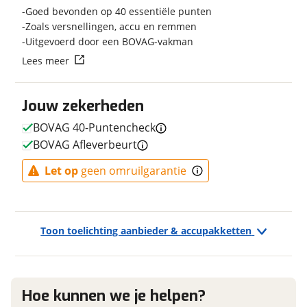
Techniek
Goed bevonden op 40 essentiële punten
Transmissie
Naaf
Zoals versnellingen, accu en remmen
Uitgevoerd door een BOVAG-vakman
Aandrijving
Trapas
Vraag mijn reservering aan
Lees meer
Framemateriaal
Aluminium
Gewicht
31 kg
viaBOVAG.nl verwerkt je persoonsgegevens om je aanvraag zo
Kleur
Blauw
Jouw zekerheden
goed mogelijk bij de aanbieder te brengen. Lees hier meer
over in onze
privacyverklaring
.
Fabriekskleur
Mitternachtsblau
BOVAG 40-Puntencheck
Type remsysteem voor
Schijfrem
BOVAG Afleverbeurt
Merk remsysteem voor
MAGURA
Let op
geen omruilgarantie
Model remsysteem voor
Hydraulische schijfrem
met vier zuigers, Magura
Gustav Elite voor ABS //
Magura Gusta
Toon toelichting aanbieder & accupakketten
Type primair remsysteem
Schijfrem
achter
Merk primair remsysteem
MAGURA
achter
Hoe kunnen we je helpen?
Model primair remsysteem
Hydraulische schijfrem