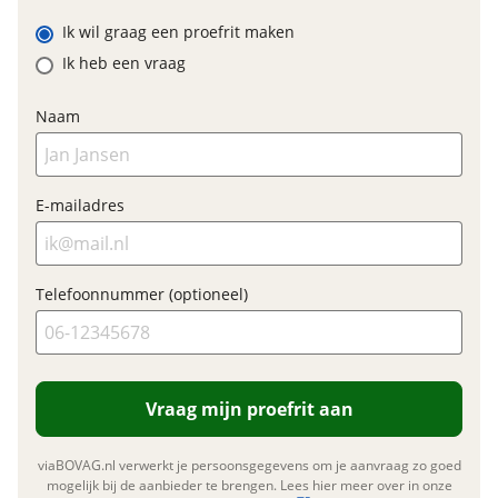
achter
met vier zuigers, Magura
Gustav Elite voor ABS //
Ik wil graag een proefrit maken
Magura Gusta
Ik heb een vraag
Naam
E-bike
Elektrisch?
Ja, E-bike
E-mailadres
Motormerk
Bosch
Type aandrijving
Trapas
Telefoonnummer (optioneel)
Financieel
Prijs
€ 6.899,-
Vraag mijn proefrit aan
BTW/marge
BTW
Bijtellingspercentage
7 %
viaBOVAG.nl verwerkt je persoonsgegevens om je aanvraag zo goed
Nieuwprijs
€ 6.899,-
mogelijk bij de aanbieder te brengen. Lees hier meer over in onze