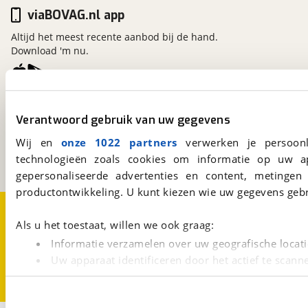
viaBOVAG.nl app
Altijd het meest recente aanbod bij de hand.
Download 'm nu.
viaBOVAG.nl
Nieuwe accu
Verantwoord gebruik van uw gegevens
Kosterijland
15
3981 AJ
Bunnik
Inbegrepen
Wij en
onze 1022 partners
verwerken je persoonl
Een initiatief van
technologieën zoals cookies om informatie op uw a
BOVAG
Meerprijs
:
gepersonaliseerde advertenties en content, metingen
€ 0,-
productontwikkeling. U kunt kiezen wie uw gegevens gebr
Over viaBOVAG.nl
Disclaimer- en Privacyverklaring
Wat is een nieuwe accu?
Cookievoorkeuren
Vacatures
Als u het toestaat, willen we ook graag:
Informatie verzamelen over uw geografische locati
Uw apparaat identificeren door het actief te scann
Lees meer over hoe uw persoonlijke gegevens worden ve
U kunt uw toestemming op elk moment wijzigen of intrekk