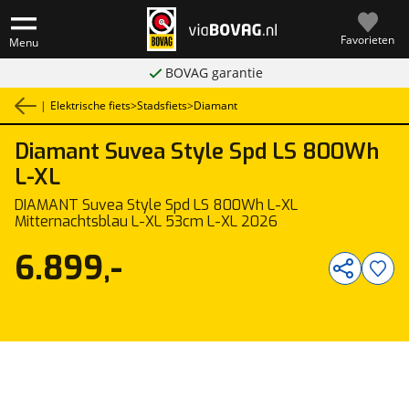
Favorieten
Menu
BOVAG garantie
|
Elektrische fiets
>
Stadsfiets
>
Diamant
Diamant
Suvea Style Spd LS 800Wh
1
/
1
L-XL
DIAMANT Suvea Style Spd LS 800Wh L-XL
Mitternachtsblau L-XL 53cm L-XL 2026
6.899,-