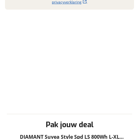
privacyverklaring
.
Garanties
BOVAG Garantie
Fabrieksgarantie van
toepassing
Fabrieksgarantie
Ja
Pak jouw deal
DIAMANT Suvea Style Spd LS 800Wh L-XL