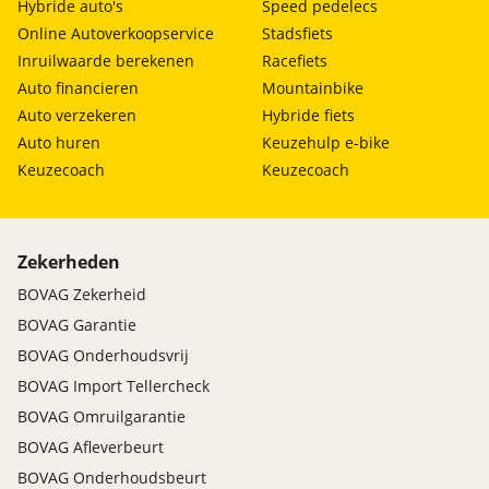
Hybride auto's
Speed pedelecs
Online Autoverkoopservice
Stadsfiets
Inruilwaarde berekenen
Racefiets
Auto financieren
Mountainbike
Auto verzekeren
Hybride fiets
Auto huren
Keuzehulp e-bike
Keuzecoach
Keuzecoach
Zekerheden
BOVAG Zekerheid
BOVAG Garantie
BOVAG Onderhoudsvrij
BOVAG Import Tellercheck
BOVAG Omruilgarantie
BOVAG Afleverbeurt
BOVAG Onderhoudsbeurt