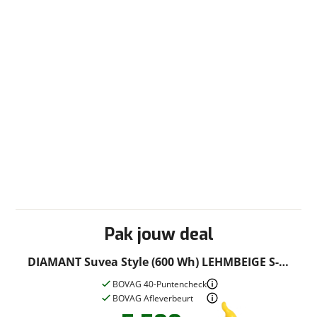
Garanties
BOVAG Garantie
Fabrieksgarantie van
toepassing
Fabrieksgarantie
Ja
Pak jouw deal
DIAMANT Suvea Style (600 Wh) LEHMBEIGE S-M
43cm S-M 2026
BOVAG 40-Puntencheck
BOVAG Afleverbeurt