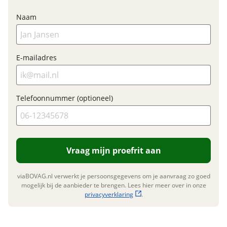
schijfrem met 4 zui
Naam
E-bike
E-mailadres
Elektrisch?
Ja, E-bike
Accupositie
Frame
Motormerk
Bosch
Telefoonnummer (optioneel)
Type aandrijving
Trapas
Vraag mijn proefrit aan
Financieel
Prijs
€ 5.599,-
viaBOVAG.nl verwerkt je persoonsgegevens om je aanvraag zo goed
mogelijk bij de aanbieder te brengen. Lees hier meer over in onze
BTW/marge
BTW
privacyverklaring
.
Bijtellingspercentage
7 %
Nieuwprijs
€ 5.599,-