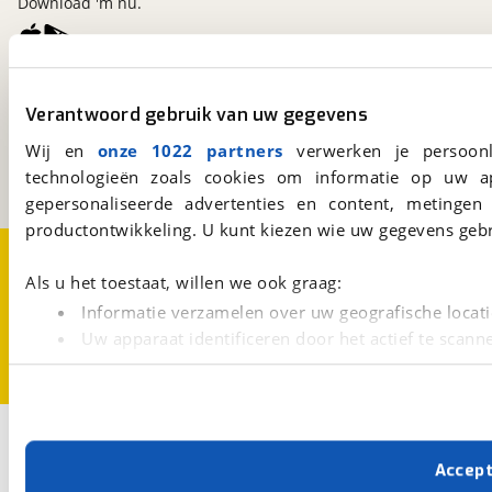
Download 'm nu.
viaBOVAG.nl
Verantwoord gebruik van uw gegevens
Kosterijland
15
3981 AJ
Bunnik
Wij en
onze 1022 partners
verwerken je persoonl
Nieuwe accu
Een initiatief van
technologieën zoals cookies om informatie op uw a
BOVAG
Inbegrepen
gepersonaliseerde advertenties en content, metingen
productontwikkeling. U kunt kiezen wie uw gegevens gebr
Meerprijs
:
Over viaBOVAG.nl
Disclaimer- en Privacyverklaring
€ 0,-
Cookievoorkeuren
Vacatures
Als u het toestaat, willen we ook graag:
Wat is een nieuwe accu?
Informatie verzamelen over uw geografische locati
Uw apparaat identificeren door het actief te scann
Lees meer over hoe uw persoonlijke gegevens worden ve
U kunt uw toestemming op elk moment wijzigen of intrekk
Met cookies en vergelijkbare technieken zorgen we voor 
Accep
cookies zorgen ervoor dat de website goed werkt. Ook g