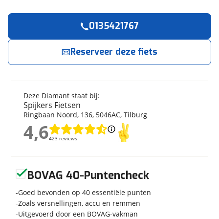
0135421767
Reserveer
nu!
Algemeen
Merk
Diamant
Reserveer deze fiets
Spijkers Fietsen
neemt snel contact met je op.
Model
Suvea Style (600 Wh)
Modeljaar
2026
Jouw contactgegevens
Soort fiets
Stadsfiets
Deze Diamant staat bij:
Naam
Frametype
Unisex
Spijkers Fietsen
Ringbaan Noord
,
136
,
5046AC
,
Tilburg
Framehoogte
43 cm
4,6
Wielmaat
27 inch
4,6
E-mailadres
423 reviews
423 reviews
Nieuw of occasion
Nieuw
Geen reviews gevonden
BOVAG 40-Puntencheck
Telefoonnummer (optioneel)
Techniek
Goed bevonden op 40 essentiële punten
Zoals versnellingen, accu en remmen
Transmissie
Naaf
Uitgevoerd door een BOVAG-vakman
Aantal versnellingen
Geen versnellingen