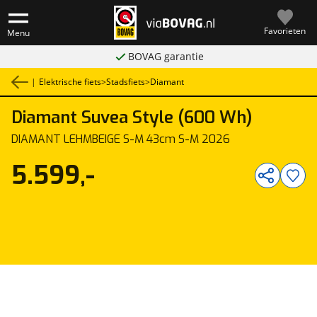
Favorieten
Menu
BOVAG garantie
|
Elektrische fiets
>
Stadsfiets
>
Diamant
Diamant
Suvea Style (600 Wh)
1
/
2
DIAMANT LEHMBEIGE S-M 43cm S-M 2026
5.599,-