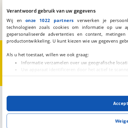
viaBOVAG.nl
Verantwoord gebruik van uw gegevens
Kosterijland
15
3981 AJ
Bunnik
Wij en
onze 1022 partners
verwerken je persoonl
Een initiatief van
technologieën zoals cookies om informatie op uw a
BOVAG
gepersonaliseerde advertenties en content, metingen
productontwikkeling. U kunt kiezen wie uw gegevens gebr
Over viaBOVAG.nl
Disclaimer- en Privacyverklaring
Cookievoorkeuren
Vacatures
Als u het toestaat, willen we ook graag:
Informatie verzamelen over uw geografische locati
Uw apparaat identificeren door het actief te scann
Lees meer over hoe uw persoonlijke gegevens worden ve
U kunt uw toestemming op elk moment wijzigen of intrekk
Met cookies en vergelijkbare technieken zorgen we voor 
Accep
cookies zorgen ervoor dat de website goed werkt. Ook g
verbeteren. We tonen je graag relevante advertenties e
buiten onze website volgt – uiteraard op anonie
Weig
privacyverklaring
. Als je weigert, plaatsen we alleen f