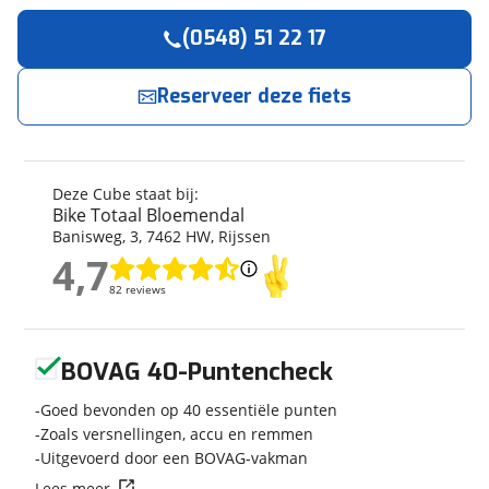
(0548) 51 22 17
Reserveer
nu!
Algemeen
Merk
Cube
Reserveer deze fiets
Bike Totaal Bloemendal
neemt snel contact met
je op.
Model
Nuroad C62 EX Maat M
1x12V
Bouwjaar
2026
Jouw contactgegevens
Deze Cube staat bij:
Modeljaar
2026
Bike Totaal Bloemendal
Naam
Soort fiets
Overig
Banisweg
,
3
,
7462 HW
,
Rijssen
Frametype
Heren
4,7
4,7
Framehoogte
54 cm
82 reviews
82 reviews
E-mailadres
Nieuw of occasion
Nieuw
Geen reviews gevonden
BOVAG 40-Puntencheck
Telefoonnummer (optioneel)
Goed bevonden op 40 essentiële punten
Techniek
Zoals versnellingen, accu en remmen
Uitgevoerd door een BOVAG-vakman
Transmissie
Derailleur
Lees meer