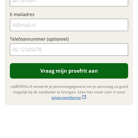
E-mailadres
Garanties
BOVAG Garantie
Fabrieksgarantie van
Telefoonnummer (optioneel)
toepassing
Fabrieksgarantie
Ja
Dealergarantie
Ja
Vraag mijn proefrit aan
viaBOVAG.nl verwerkt je persoonsgegevens om je aanvraag zo goed
mogelijk bij de aanbieder te brengen. Lees hier meer over in onze
privacyverklaring
.