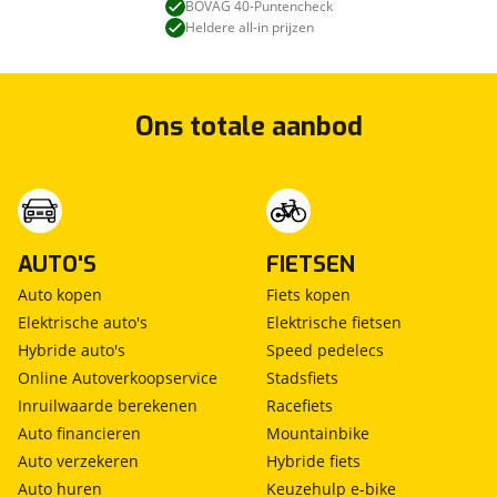
BOVAG 40-Puntencheck
Kan je ons nog meer vertellen? (optioneel)
viaBOVAG.nl verwerkt je persoonsgegevens
Heldere all-in prijzen
om je aanvraag zo goed mogelijk bij de
aanbieder te brengen. Lees hier meer over in
onze
privacyverklaring
.
Verstuur mijn vraag
Ons totale aanbod
viaBOVAG.nl verwerkt je persoonsgegevens
om je aanvraag zo goed mogelijk bij de
aanbieder te brengen. Lees hier meer over in
Stuur mijn bevinding door
onze
privacyverklaring
.
AUTO'S
FIETSEN
Auto kopen
Fiets kopen
Elektrische auto's
Elektrische fietsen
Hybride auto's
Speed pedelecs
Online Autoverkoopservice
Stadsfiets
Inruilwaarde berekenen
Racefiets
Auto financieren
Mountainbike
Auto verzekeren
Hybride fiets
Auto huren
Keuzehulp e-bike