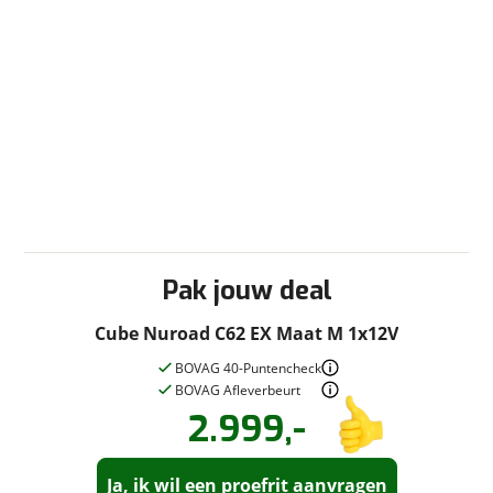
Pak jouw deal
Cube Nuroad C62 EX Maat M 1x12V
BOVAG 40-Puntencheck
BOVAG Afleverbeurt
2.999,-
Vraag een
Stel een
vraag
proefrit
!
aan!
Ja, ik wil een proefrit aanvragen
Bike Totaal Bloemendal
neemt