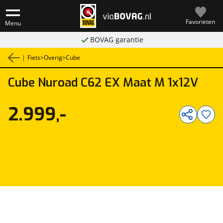
Favorieten
Menu
BOVAG garantie
|
Fiets
>
Overig
>
Cube
Cube
Nuroad C62 EX Maat M 1x12V
1
/
2
2.999,-