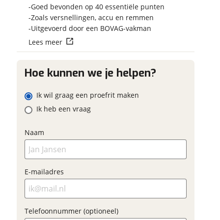
Vraag mijn
Jouw contactgegevens
Jouw vraag
Goed bevonden op 40 essentiële punten
Zoals versnellingen, accu en remmen
Vraag
Naam
Uitgevoerd door een BOVAG-vakman
viaBOVAG.n
Lees meer
persoonsgegeven
viaBOVAG - veilig en
goed mogelijk b
E-mailadres
brengen. Lees hi
vertrouwd
Hoe kunnen we je helpen?
privacyv
Naam
Ik wil graag een proefrit maken
Telefoonnummer (optioneel)
Ik heb een vraag
Naam
E-mailadres
Vraag mijn proefrit
aan
E-mailadres
Telefoonnummer (optioneel)
viaBOVAG.nl verwerkt je
persoonsgegevens om je aanvraag zo
Telefoonnummer (optioneel)
goed mogelijk bij de aanbieder te