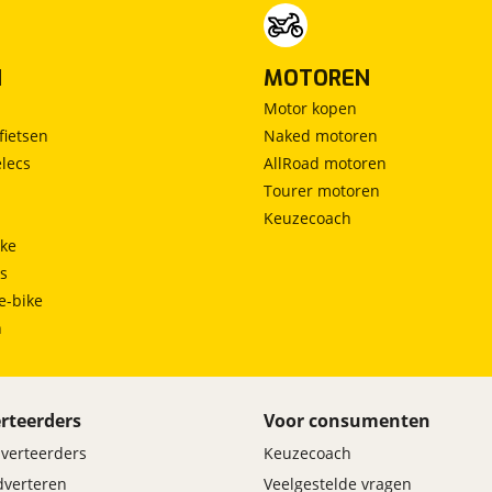
N
MOTOREN
Motor kopen
fietsen
Naked motoren
lecs
AllRoad motoren
Tourer motoren
Keuzecoach
ke
ts
e-bike
h
rteerders
Voor consumenten
dverteerders
Keuzecoach
adverteren
Veelgestelde vragen