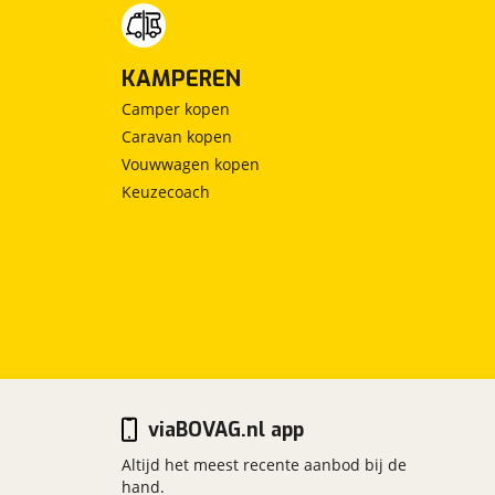
KAMPEREN
Camper kopen
Caravan kopen
Vouwwagen kopen
Keuzecoach
viaBOVAG.nl app
Altijd het meest recente aanbod bij de
hand.