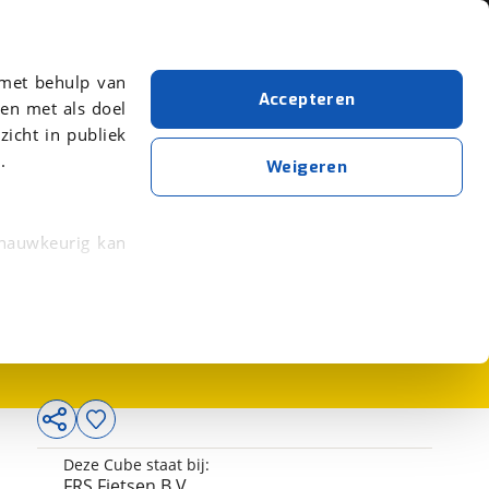
Over viaBOVAG.nl
er meer over in onze
 met behulp van
Accepteren
en met als doel
zicht in publiek
.
Weigeren
 nauwkeurig kan
3.199,-
 eigenschappen
rkeuren in het
trekken in de
lijke ervaring.
Deze Cube staat bij:
ytische cookies
FRS Fietsen B.V.