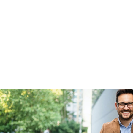
Garanties
BOVAG Garantie
Fabrieksgarantie van
toepassing
Fabrieksgarantie
Ja