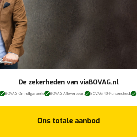
De zekerheden van viaBOVAG.nl
BOVAG Omruilgarantie
BOVAG Afleverbeurt
BOVAG 40-Puntencheck
Ons totale aanbod