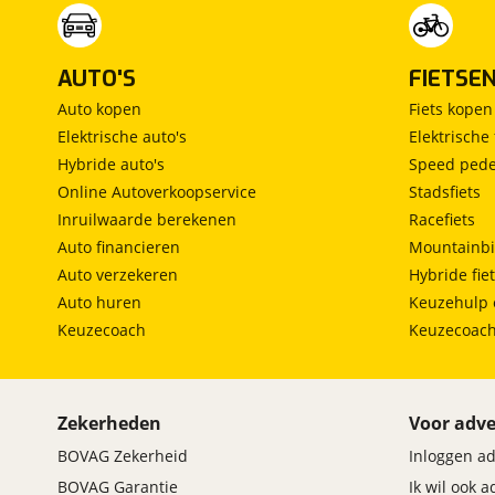
AUTO'S
FIETSE
Auto kopen
Fiets kopen
Elektrische auto's
Elektrische 
Hybride auto's
Speed pede
Online Autoverkoopservice
Stadsfiets
Inruilwaarde berekenen
Racefiets
Auto financieren
Mountainbi
Auto verzekeren
Hybride fie
Auto huren
Keuzehulp 
Keuzecoach
Keuzecoac
Zekerheden
Voor adve
BOVAG Zekerheid
Inloggen a
BOVAG Garantie
Ik wil ook 