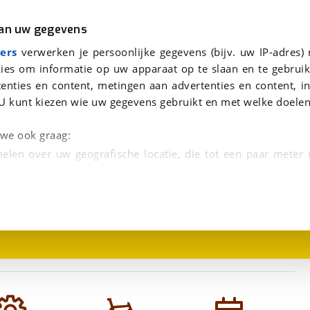
r
Kampeer
van uw gegevens
aag te beantwoorden.
viaBOVAG.nl verwerkt je persoonsgegevens om je aanvraag zo goed mogelijk bij de aanbieder te brengen. Lees hi
CUBE KATHMANDU HYBRID ONE 625 SWAMPGREY/BLACK 2023 LAGEINSTAP Swampgrey/black 58cm EE L 2023
ers
verwerken je persoonlijke gegevens (bijv. uw IP-adres)
ies om informatie op uw apparaat op te slaan en te gebruik
enties en content, metingen aan advertenties en content, in
5 SWAMPGREY/BLACK 2023
U kunt kiezen wie uw gegevens gebruikt en met welke doelen
n we ook graag:
elen over uw geografische locatie, die tot een paar meter
1
/
2
entificeren door het actief te scannen op specifieke
 persoonlijke gegevens worden verwerkt en stel uw voo
unt uw toestemming op elk moment wijzigen of in
kbare technieken zorgen we voor een betere en meer persoon
en ervoor dat de website goed werkt. Ook gebruiken we anal