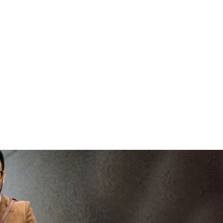
vertrouwd
viaBOVAG - veilig en
vertrouwd