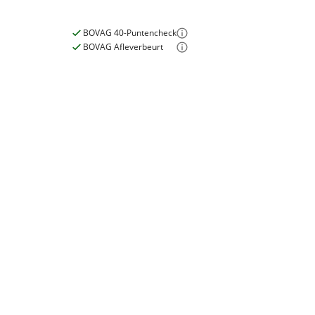
Wielmaat
28 inch
BOVAG 40-Puntencheck
Nieuw of occasion
Nieuw
BOVAG Afleverbeurt
Nieuwe accu
E-bike
Inbegrepen
Elektrisch?
Ja, E-bike
Meerprijs
:
Motormerk
Bosch
€ 0,-
Type aandrijving
Trapas
Wat is een nieuwe accu?