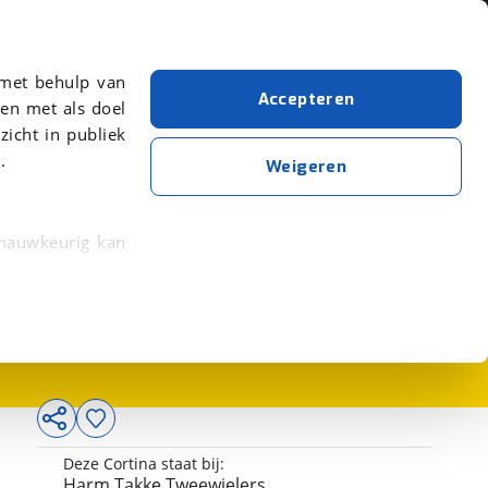
Over viaBOVAG.nl
er meer over in onze
 met behulp van
Accepteren
en met als doel
zicht in publiek
.
Weigeren
 nauwkeurig kan
275,-
 eigenschappen
rkeuren in het
trekken in de
lijke ervaring.
Deze Cortina staat bij:
ytische cookies
Harm Takke Tweewielers