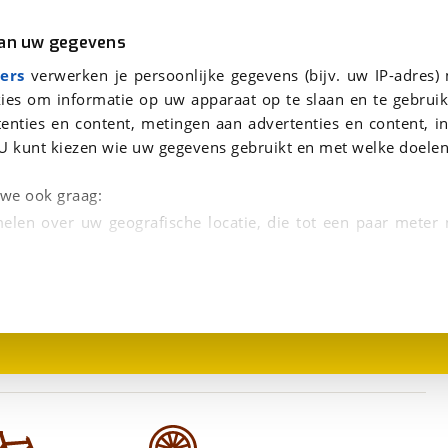
r
Kampeer
van uw gegevens
viaBOVAG.nl verwerkt je persoonsgegevens om je aanvraag zo goed mogelijk bij de aanbieder te brengen. Lees hi
ers
verwerken je persoonlijke gegevens (bijv. uw IP-adres)
ies om informatie op uw apparaat op te slaan en te gebruik
enties en content, metingen aan advertenties en content, in
U kunt kiezen wie uw gegevens gebruikt en met welke doelen
n we ook graag:
elen over uw geografische locatie, die tot een paar meter
1
/
1
entificeren door het actief te scannen op specifieke
 persoonlijke gegevens worden verwerkt en stel uw voo
unt uw toestemming op elk moment wijzigen of in
kbare technieken zorgen we voor een betere en meer persoon
en ervoor dat de website goed werkt. Ook gebruiken we anal