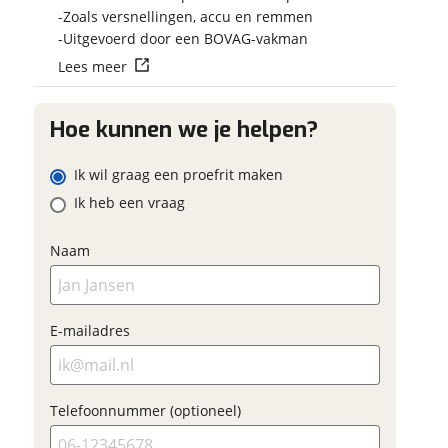
Vraag mijn reser
 contactgegevens
w vraag
Zoals versnellingen, accu en remmen
aan
Uitgevoerd door een BOVAG-vakman
Lees meer
viaBOVAG.nl verwerk
viaBOVAG -
persoonsgegevens om je a
veilig en
goed mogelijk bij de aan
Hoe kunnen we je helpen?
ladres
brengen. Lees hier meer o
vertrouwd
privacyverklaring
Ik wil graag een proefrit maken
m
Ik heb een vraag
oonnummer (optioneel)
Naam
ladres
raag mijn proefrit
E-mailadres
aan
oonnummer (optioneel)
viaBOVAG.nl verwerkt je
Telefoonnummer (optioneel)
nsgegevens om je aanvraag zo
mogelijk bij de aanbieder te