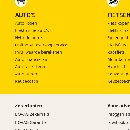
AUTO'S
FIETSE
Auto kopen
Fiets kopen
Elektrische auto's
Elektrische 
Hybride auto's
Speed pede
Online Autoverkoopservice
Stadsfiets
Inruilwaarde berekenen
Racefiets
Auto financieren
Mountainbi
Auto verzekeren
Hybride fie
Auto huren
Keuzehulp 
Keuzecoach
Keuzecoac
Zekerheden
Voor adve
BOVAG Zekerheid
Inloggen a
BOVAG Garantie
Ik wil ook 