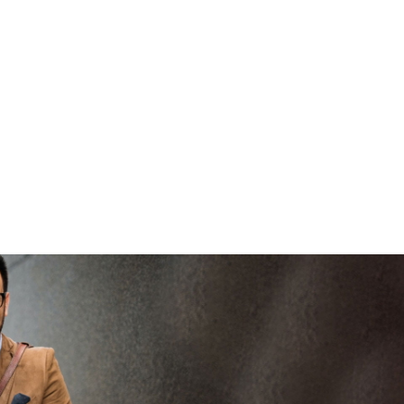
brenge
V
vertrouwd
viaBOVAG -
persoo
veilig en
goed
brenge
vertrouwd