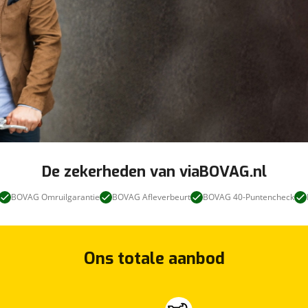
De zekerheden van viaBOVAG.nl
BOVAG Omruilgarantie
BOVAG Afleverbeurt
BOVAG 40-Puntencheck
Ons totale aanbod