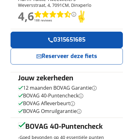
Weversstraat
,
4
,
7091CM
,
Dinxperlo
ruiken daarvoor
4,6
eme basis. Meer
4,6
lleen functionele
188 reviews
188 reviews
passen via de
Geen reviews gevonden
0315651685
Reserveer
Jouw contactgeg
nu!
Reserveer deze fiets
Naam
Ik heb
interesse in
Jouw zekerheden
E-mailadres
Cortina U4
12 maanden BOVAG Garantie
Transport
BOVAG 40-Puntencheck
Jongens
BOVAG Afleverbeurt
Blauw 46cm
Harm Takke
Telefoonnummer (opti
BOVAG Omruilgarantie
Tweewielers
neemt snel
contact met je
BOVAG 40-Puntencheck
op.
Goed bevonden op 40 essentiële punten