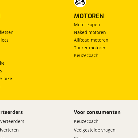
N
MOTOREN
Motor kopen
fietsen
Naked motoren
lecs
AllRoad motoren
Tourer motoren
Keuzecoach
ke
ts
e-bike
h
rteerders
Voor consumenten
dverteerders
Keuzecoach
adverteren
Veelgestelde vragen