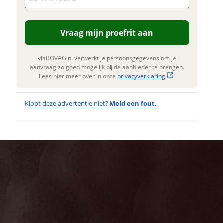
n. Lees hier meer over in onze
erstuur mijn vraag
privacyverklaring
.
viaBOVAG.nl verwerkt je
Vraag mijn proefrit aan
nsgegevens om je aanvraag zo
 mogelijk bij de aanbieder te
n. Lees hier meer over in onze
viaBOVAG.nl verwerkt je persoonsgegevens om je
privacyverklaring
.
aanvraag zo goed mogelijk bij de aanbieder te brengen.
Lees hier meer over in onze
privacyverklaring
.
Klopt deze advertentie niet?
Meld een fout.
Wat
Wat is jou
opgevallen?
vervelend
dat je een
Wat klopt er
fout hebt
niet?
ontdekt.
Cortina U4
Kan je ons nog
Transport