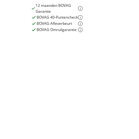
12 maanden BOVAG
Garantie
BOVAG 40-Puntencheck
BOVAG Afleverbeurt
E-bike
BOVAG Omruilgarantie
Elektrisch?
Niet elektrisch
Garanties
BOVAG Garantie
12 maanden