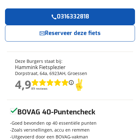
0316332818
Reserveer
nu!
Algemeen
Merk
Burgers
Reserveer deze fiets
Hammink Fietsplezier
neemt snel contact met
je op.
Model
Breeze 3V RB
Modeljaar
2026
Jouw contactgegevens
Soort fiets
Stadsfiets
Deze Burgers staat bij:
Frametype
Dames
Hammink Fietsplezier
Naam
Dorpstraat
,
64
a
,
6923AH
,
Groessen
Framehoogte
50 cm
4,9
Wielmaat
28 inch
4,9
89 reviews
89 reviews
Nieuw of occasion
Nieuw
E-mailadres
Geen reviews gevonden
BOVAG 40-Puntencheck
Telefoonnummer (optioneel)
Techniek
Goed bevonden op 40 essentiële punten
Zoals versnellingen, accu en remmen
Transmissie
Naaf
Uitgevoerd door een BOVAG-vakman
Aantal versnellingen
3