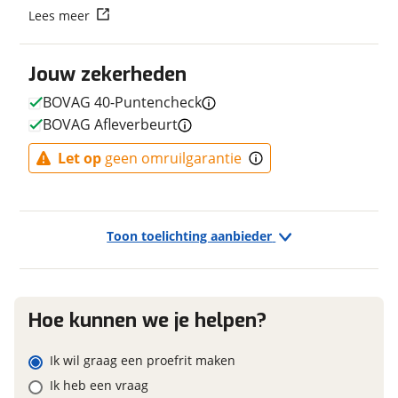
Lees meer
Fabriekskleur
Mat zwart
Vraag mijn reservering aan
Jouw zekerheden
viaBOVAG.nl verwerkt je persoonsgegevens om je aanvraag zo
goed mogelijk bij de aanbieder te brengen. Lees hier meer
BOVAG 40-Puntencheck
E-bike
over in onze
privacyverklaring
.
BOVAG Afleverbeurt
Elektrisch?
Niet elektrisch
Let op
geen omruilgarantie
Financieel
Toon toelichting aanbieder
Prijs
€ 779,-
BTW/marge
BTW
Hoe kunnen we je helpen?
Ik wil graag een proefrit maken
Garanties
Ik heb een vraag
BOVAG Garantie
Fabrieksgarantie van