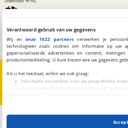
Download 'm nu.
viaBOVAG.nl
Verantwoord gebruik van uw gegevens
Kosterijland
15
3981 AJ
Bunnik
Wij en
onze 1022 partners
verwerken je persoonl
Een initiatief van
technologieën zoals cookies om informatie op uw a
BOVAG
gepersonaliseerde advertenties en content, metingen
productontwikkeling. U kunt kiezen wie uw gegevens gebr
Over viaBOVAG.nl
Disclaimer- en Privacyverklaring
Cookievoorkeuren
Vacatures
Als u het toestaat, willen we ook graag:
Informatie verzamelen over uw geografische locati
Uw apparaat identificeren door het actief te scann
Lees meer over hoe uw persoonlijke gegevens worden ve
U kunt uw toestemming op elk moment wijzigen of intrekk
Met cookies en vergelijkbare technieken zorgen we voor 
Accep
cookies zorgen ervoor dat de website goed werkt. Ook g