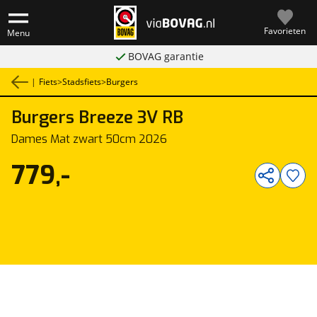
Favorieten
Menu
BOVAG garantie
|
Fiets
>
Stadsfiets
>
Burgers
Burgers
Breeze 3V RB
1
/
1
Dames Mat zwart 50cm 2026
779,-