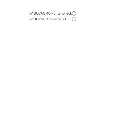
Nieuw of occasion
Nieuw
BOVAG 40-Puntencheck
BOVAG Afleverbeurt
E-bike
Elektrisch?
Niet elektrisch
Garanties