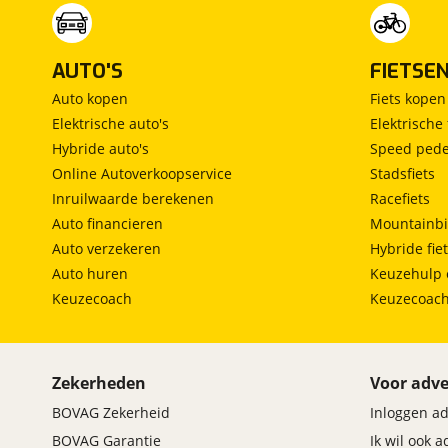
AUTO'S
FIETSE
Auto kopen
Fiets kopen
Elektrische auto's
Elektrische 
Hybride auto's
Speed pede
Online Autoverkoopservice
Stadsfiets
Inruilwaarde berekenen
Racefiets
Auto financieren
Mountainbi
Auto verzekeren
Hybride fie
Auto huren
Keuzehulp 
Keuzecoach
Keuzecoac
Zekerheden
Voor adve
BOVAG Zekerheid
Inloggen a
BOVAG Garantie
Ik wil ook 