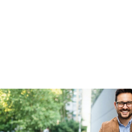
BOVAG Garantie
Fabrieksgarantie van
toepassing
Fabrieksgarantie
Ja