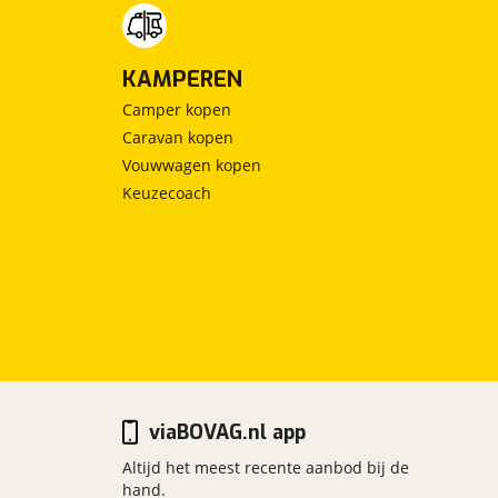
KAMPEREN
Camper kopen
Caravan kopen
Vouwwagen kopen
Keuzecoach
viaBOVAG.nl app
Altijd het meest recente aanbod bij de
hand.