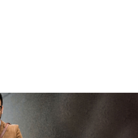
brenge
V
vertrouwd
viaBOVAG -
persoo
veilig en
goed
brenge
vertrouwd