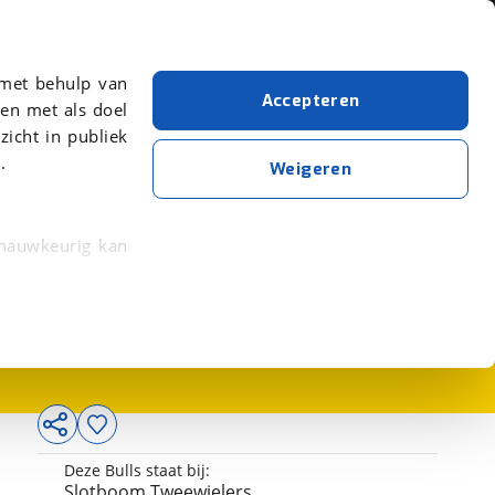
Over viaBOVAG.nl
er meer over in onze
 met behulp van
Accepteren
en met als doel
zicht in publiek
.
Weigeren
 nauwkeurig kan
699,-
 eigenschappen
rkeuren in het
trekken in de
lijke ervaring.
Deze Bulls staat bij:
ytische cookies
Slotboom Tweewielers