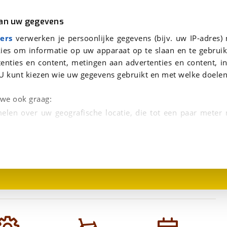
r
Kampeer
van uw gegevens
viaBOVAG.nl verwerkt je persoonsgegevens om je aanvraag zo goed mogelijk bij de aanbieder te brengen. Lees hi
BULLS Sharptail Street 1 27,5 21-spd Jongens Dark Petrol Matt 27,5 Inch 46cm 2026
ers
verwerken je persoonlijke gegevens (bijv. uw IP-adres)
ies om informatie op uw apparaat op te slaan en te gebruik
enties en content, metingen aan advertenties en content, in
U kunt kiezen wie uw gegevens gebruikt en met welke doelen
n we ook graag:
elen over uw geografische locatie, die tot een paar meter
1
/
1
entificeren door het actief te scannen op specifieke
 persoonlijke gegevens worden verwerkt en stel uw voo
unt uw toestemming op elk moment wijzigen of in
kbare technieken zorgen we voor een betere en meer persoon
en ervoor dat de website goed werkt. Ook gebruiken we anal