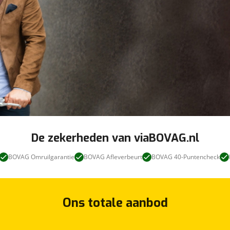
De zekerheden van viaBOVAG.nl
BOVAG Omruilgarantie
BOVAG Afleverbeurt
BOVAG 40-Puntencheck
Ons totale aanbod