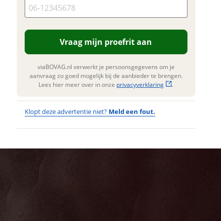
n. Lees hier meer over in onze
erstuur mijn vraag
privacyverklaring
.
viaBOVAG.nl verwerkt je
nsgegevens om je aanvraag zo
Vraag mijn proefrit aan
 mogelijk bij de aanbieder te
n. Lees hier meer over in onze
privacyverklaring
.
viaBOVAG.nl verwerkt je persoonsgegevens om je
aanvraag zo goed mogelijk bij de aanbieder te brengen.
Lees hier meer over in onze
privacyverklaring
.
Klopt deze advertentie niet?
Meld een fout.
Wat
Wat is jou
opgevallen?
vervelend
dat je een
Wat klopt er
fout hebt
niet?
ontdekt.
BULLS