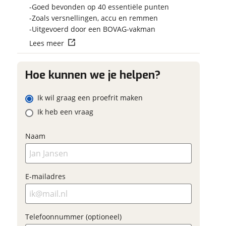
Vraag mijn reser
 contactgegevens
w vraag
Goed bevonden op 40 essentiële punten
aan
Zoals versnellingen, accu en remmen
Uitgevoerd door een BOVAG-vakman
viaBOVAG.nl verwerk
Lees meer
viaBOVAG -
persoonsgegevens om je a
veilig en
goed mogelijk bij de aan
ladres
brengen. Lees hier meer o
vertrouwd
Hoe kunnen we je helpen?
privacyverklaring
m
Ik wil graag een proefrit maken
oonnummer (optioneel)
Ik heb een vraag
Naam
ladres
raag mijn proefrit
aan
E-mailadres
oonnummer (optioneel)
viaBOVAG.nl verwerkt je
nsgegevens om je aanvraag zo
Telefoonnummer (optioneel)
mogelijk bij de aanbieder te