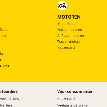
N
MOTOREN
Motor kopen
fietsen
Naked motoren
lecs
AllRoad motoren
Tourer motoren
Keuzecoach
ke
ts
e-bike
h
rteerders
Voor consumenten
dverteerders
Keuzecoach
adverteren
Veelgestelde vragen