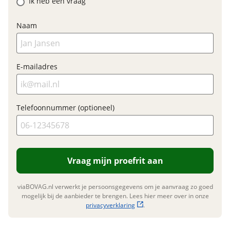
Ik heb een vraag
BTW/marge
BTW
Naam
Garanties
E-mailadres
BOVAG Garantie
12 maanden
Telefoonnummer (optioneel)
Vraag mijn proefrit aan
viaBOVAG.nl verwerkt je persoonsgegevens om je aanvraag zo goed
mogelijk bij de aanbieder te brengen. Lees hier meer over in onze
privacyverklaring
.