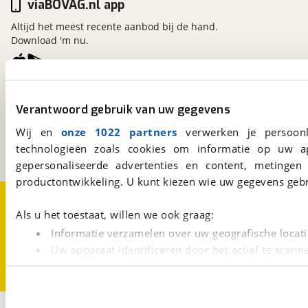
viaBOVAG.nl app
Altijd het meest recente aanbod bij de hand.
Download 'm nu.
viaBOVAG.nl
Verantwoord gebruik van uw gegevens
Kosterijland
15
3981 AJ
Bunnik
Wij en
onze 1022 partners
verwerken je persoonl
Een initiatief van
technologieën zoals cookies om informatie op uw a
BOVAG
gepersonaliseerde advertenties en content, metingen
productontwikkeling. U kunt kiezen wie uw gegevens gebr
Over viaBOVAG.nl
Disclaimer- en Privacyverklaring
Cookievoorkeuren
Vacatures
Als u het toestaat, willen we ook graag:
Informatie verzamelen over uw geografische locati
Uw apparaat identificeren door het actief te scann
Lees meer over hoe uw persoonlijke gegevens worden ve
U kunt uw toestemming op elk moment wijzigen of intrekk