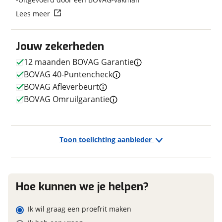
Transmissie
Derailleur
Lees meer
Aantal versnellingen
24
Vraag mijn reservering aan
Kleur
Zwart
Fabriekskleur
Amber Silk Black
Jouw zekerheden
viaBOVAG.nl verwerkt je persoonsgegevens om je aanvraag zo
Type primair remsysteem
Schijfrem
goed mogelijk bij de aanbieder te brengen. Lees hier meer
12 maanden BOVAG Garantie
achter
over in onze
privacyverklaring
.
BOVAG 40-Puntencheck
Model primair remsysteem
SRAM
BOVAG Afleverbeurt
achter
BOVAG Omruilgarantie
E-bike
Toon toelichting aanbieder
Elektrisch?
Niet elektrisch
Hoe kunnen we je helpen?
Financieel
Ik wil graag een proefrit maken
Prijs
€ 3.499,-