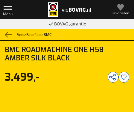
Favorieten
Menu
BOVAG garantie
|
Fiets
>
Racefiets
>
BMC
BMC
ROADMACHINE ONE H58
1
/
1
AMBER SILK BLACK
3.499,-