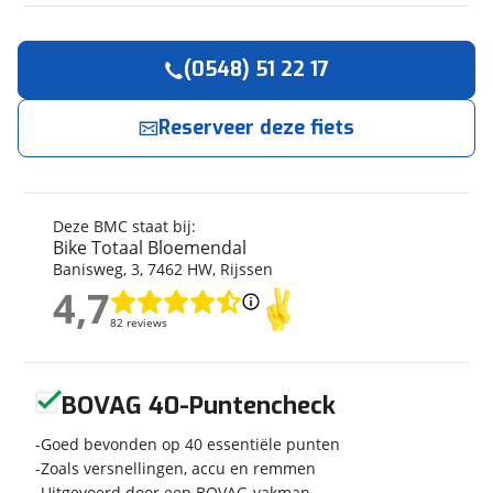
(0548) 51 22 17
Reserveer
nu!
Algemeen
Merk
BMC
Reserveer deze fiets
Bike Totaal Bloemendal
neemt snel contact met
je op.
Model
ROADMACHINE ONE H58
AMBER SILK BLACK
Bouwjaar
2022
Jouw contactgegevens
Deze BMC staat bij:
Modeljaar
2022
Bike Totaal Bloemendal
Naam
Soort fiets
Racefiets
Banisweg
,
3
,
7462 HW
,
Rijssen
Frametype
Heren
4,7
4,7
Framehoogte
58 cm
82 reviews
82 reviews
E-mailadres
Nieuw of occasion
Occasion
Geen reviews gevonden
BOVAG 40-Puntencheck
Telefoonnummer (optioneel)
Goed bevonden op 40 essentiële punten
Techniek
Zoals versnellingen, accu en remmen
Uitgevoerd door een BOVAG-vakman