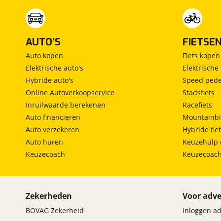
AUTO'S
FIETSE
Auto kopen
Fiets kopen
Elektrische auto's
Elektrische 
Hybride auto's
Speed pede
Online Autoverkoopservice
Stadsfiets
Inruilwaarde berekenen
Racefiets
Auto financieren
Mountainbi
Auto verzekeren
Hybride fie
Auto huren
Keuzehulp 
Keuzecoach
Keuzecoac
Zekerheden
Voor adve
BOVAG Zekerheid
Inloggen a