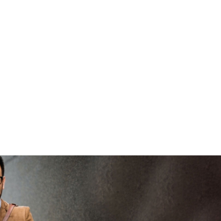
veilig en
b
vertrouwd