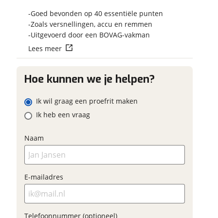
Vraag mijn res
Goed bevonden op 40 essentiële punten
aan
Zoals versnellingen, accu en remmen
-mailadres
Uitgevoerd door een BOVAG-vakman
viaBOVAG.nl verw
Lees meer
viaBOVAG -
Naam
persoonsgegevens om j
veilig en
goed mogelijk bij de a
elefoonnummer (optioneel)
brengen. Lees hier meer
vertrouwd
Hoe kunnen we je helpen?
privacyverklari
-mailadres
Ik wil graag een proefrit maken
Ik heb een vraag
Vraag mijn proefrit
aan
elefoonnummer (optioneel)
Naam
viaBOVAG.nl verwerkt je
ersoonsgegevens om je aanvraag zo
goed mogelijk bij de aanbieder te
E-mailadres
rengen. Lees hier meer over in onze
Verstuur mijn vraag
privacyverklaring
.
viaBOVAG.nl verwerkt je
Telefoonnummer (optioneel)
ersoonsgegevens om je aanvraag zo