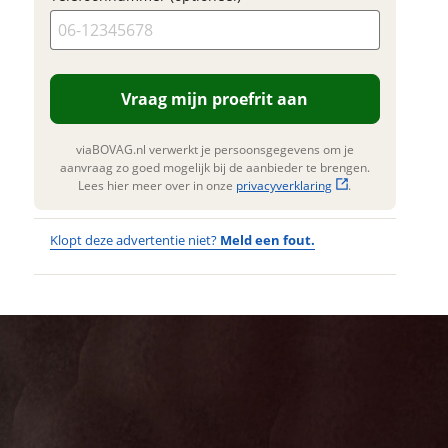
goed mogelijk bij de aanbieder te
rengen. Lees hier meer over in onze
privacyverklaring
.
Vraag mijn proefrit aan
viaBOVAG.nl verwerkt je persoonsgegevens om je
aanvraag zo goed mogelijk bij de aanbieder te brengen.
Lees hier meer over in onze
privacyverklaring
.
Klopt deze advertentie niet?
Meld een fout.
Wat
Wat is jou
opgevallen?
vervelend
dat je een
Wat klopt er
fout hebt
niet?
ontdekt.