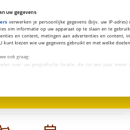
r
Kampeer
van uw gegevens
viaBOVAG.nl verwerkt je persoonsgegevens om je aanvraag zo goed mogelijk bij de aanbieder te brengen. Lees hi
Bianchi E-OMNIA CTYPE XT PERFORMANCE CX 625Wh Black Glossy 45cm S 2024
ers
verwerken je persoonlijke gegevens (bijv. uw IP-adres)
ies om informatie op uw apparaat op te slaan en te gebruik
enties en content, metingen aan advertenties en content, in
RMANCE CX 625Wh
U kunt kiezen wie uw gegevens gebruikt en met welke doelen
n we ook graag:
elen over uw geografische locatie, die tot een paar meter
1
/
1
entificeren door het actief te scannen op specifieke
 persoonlijke gegevens worden verwerkt en stel uw voo
unt uw toestemming op elk moment wijzigen of in
kbare technieken zorgen we voor een betere en meer persoon
en ervoor dat de website goed werkt. Ook gebruiken we anal