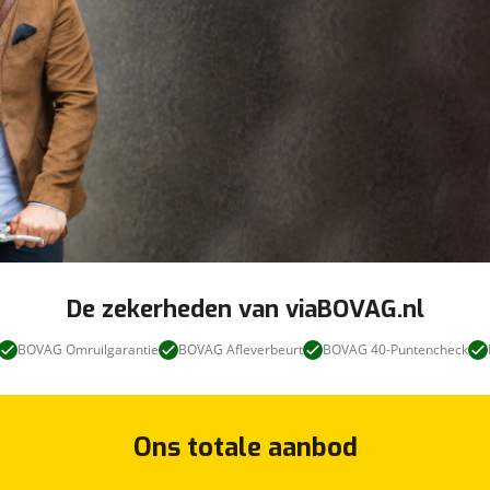
De zekerheden van viaBOVAG.nl
BOVAG Omruilgarantie
BOVAG Afleverbeurt
BOVAG 40-Puntencheck
Ons totale aanbod