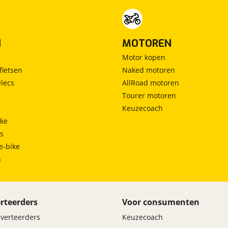
N
MOTOREN
Motor kopen
fietsen
Naked motoren
lecs
AllRoad motoren
Tourer motoren
Keuzecoach
ke
ts
e-bike
h
rteerders
Voor consumenten
dverteerders
Keuzecoach