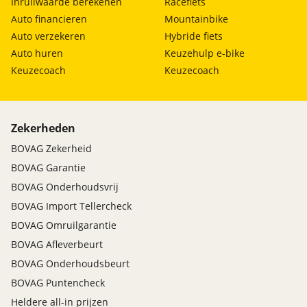
Inruilwaarde berekenen
Racefiets
Auto financieren
Mountainbike
Auto verzekeren
Hybride fiets
Auto huren
Keuzehulp e-bike
Keuzecoach
Keuzecoach
Zekerheden
BOVAG Zekerheid
BOVAG Garantie
BOVAG Onderhoudsvrij
BOVAG Import Tellercheck
BOVAG Omruilgarantie
BOVAG Afleverbeurt
BOVAG Onderhoudsbeurt
BOVAG Puntencheck
Heldere all-in prijzen