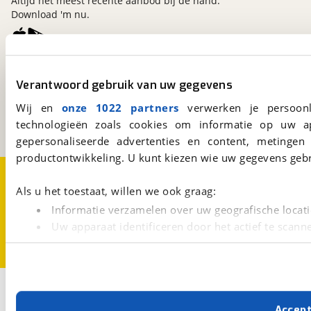
Altijd het meest recente aanbod bij de hand.
Download 'm nu.
viaBOVAG.nl
Verantwoord gebruik van uw gegevens
Kosterijland
15
3981 AJ
Bunnik
Wij en
onze 1022 partners
verwerken je persoonl
Een initiatief van
technologieën zoals cookies om informatie op uw a
BOVAG
gepersonaliseerde advertenties en content, metingen
productontwikkeling. U kunt kiezen wie uw gegevens gebr
Over viaBOVAG.nl
Disclaimer- en Privacyverklaring
Cookievoorkeuren
Vacatures
Als u het toestaat, willen we ook graag:
Informatie verzamelen over uw geografische locati
Uw apparaat identificeren door het actief te scann
Lees meer over hoe uw persoonlijke gegevens worden ve
U kunt uw toestemming op elk moment wijzigen of intrekk
Met cookies en vergelijkbare technieken zorgen we voor 
Accep