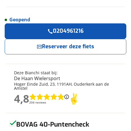
Geopend
Reserveer
nu!
Algemeen
0204961216
Merk
Bianchi
De Haan Wielersport
neemt snel contact met je
op.
Model
E-OMNIA CTYPE NEX 5
Reserveer deze fiets
BOSCH 625WH
Modeljaar
2022
Jouw contactgegevens
Soort fiets
Stadsfiets
Deze Bianchi staat bij:
Naam
Frametype
Unisex
De Haan Wielersport
Framehoogte
55 cm
Hoger Einde Zuid
,
23
,
1191AH
,
Ouderkerk aan de
Amstel
Nieuw of occasion
Nieuw
4,8
E-mailadres
4,8
204 reviews
204 reviews
Geen reviews gevonden
Techniek
Telefoonnummer (optioneel)
BOVAG 40-Puntencheck
Fabriekskleur
White