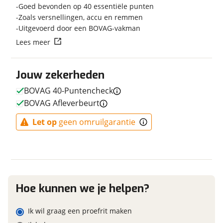
Goed bevonden op 40 essentiële punten
Zoals versnellingen, accu en remmen
Uitgevoerd door een BOVAG-vakman
Vraag mijn reservering aan
Lees meer
E-bike
viaBOVAG.nl verwerkt je persoonsgegevens om je aanvraag zo
Elektrisch?
Ja, E-bike
goed mogelijk bij de aanbieder te brengen. Lees hier meer
Jouw zekerheden
over in onze
privacyverklaring
.
BOVAG 40-Puntencheck
BOVAG Afleverbeurt
Financieel
Let op
geen omruilgarantie
Prijs
€ 4.599,-
BTW/marge
BTW
Hoe kunnen we je helpen?
Garanties
BOVAG Garantie
Fabrieksgarantie van
Ik wil graag een proefrit maken
toepassing