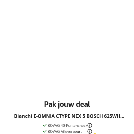
Pak jouw deal
Bianchi E-OMNIA CTYPE NEX 5 BOSCH 625WH
White 55cm Large 2022
BOVAG 40-Puntencheck
BOVAG Afleverbeurt