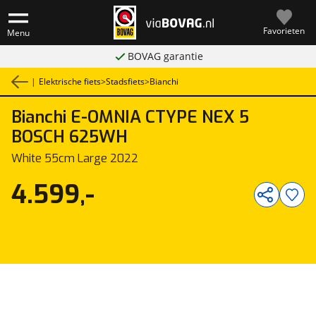
Favorieten
Menu
BOVAG garantie
|
Elektrische fiets
>
Stadsfiets
>
Bianchi
Bianchi
E-OMNIA CTYPE NEX 5
1
/
1
BOSCH 625WH
White 55cm Large 2022
4.599,-