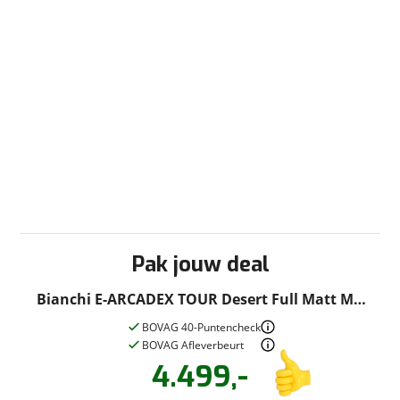
Pak jouw deal
Bianchi E-ARCADEX TOUR Desert Full Matt MD
2025
BOVAG 40-Puntencheck
BOVAG Afleverbeurt
4.499,-
Vraag een
Stel een
vraag
proefrit
!