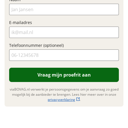
Prijs
€ 4.499,-
BTW/marge
BTW
Bijtellingspercentage
7 %
E-mailadres
Nieuwprijs
€ 5.299,-
Telefoonnummer (optioneel)
Garanties
BOVAG Garantie
Fabrieksgarantie van
toepassing
Vraag mijn proefrit aan
Fabrieksgarantie
Ja
viaBOVAG.nl verwerkt je persoonsgegevens om je aanvraag zo goed
mogelijk bij de aanbieder te brengen. Lees hier meer over in onze
privacyverklaring
.