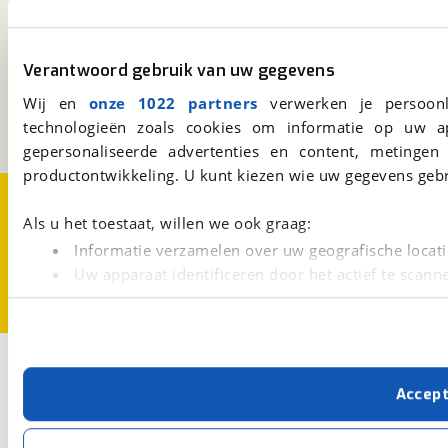
viaBOVAG.nl
Verantwoord gebruik van uw gegevens
Kosterijland
15
3981 AJ
Bunnik
Wij en
onze 1022 partners
verwerken je persoonl
Een initiatief van
technologieën zoals cookies om informatie op uw a
BOVAG
gepersonaliseerde advertenties en content, metingen
productontwikkeling. U kunt kiezen wie uw gegevens gebr
Over viaBOVAG.nl
Disclaimer- en Privacyverklaring
Cookievoorkeuren
Vacatures
Als u het toestaat, willen we ook graag:
Informatie verzamelen over uw geografische locati
Uw apparaat identificeren door het actief te scann
Lees meer over hoe uw persoonlijke gegevens worden ve
U kunt uw toestemming op elk moment wijzigen of intrekk
Met cookies en vergelijkbare technieken zorgen we voor 
Accep
cookies zorgen ervoor dat de website goed werkt. Ook g
verbeteren. We tonen je graag relevante advertenties e
buiten onze website volgt – uiteraard op anonie