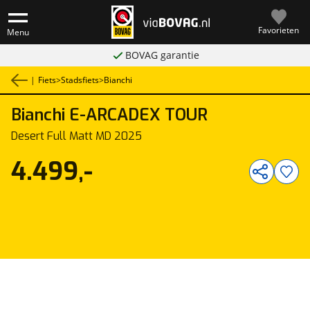
Favorieten
Menu
BOVAG garantie
|
Fiets
>
Stadsfiets
>
Bianchi
Bianchi
E-ARCADEX TOUR
1
/
1
Desert Full Matt MD 2025
4.499,-