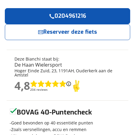
0204961216
Reserveer
nu!
Algemeen
Merk
Bianchi
Reserveer deze fiets
De Haan Wielersport
neemt snel contact met je
op.
Model
E-ARCADEX TOUR
Modeljaar
2025
Jouw contactgegevens
Soort fiets
Stadsfiets
Deze Bianchi staat bij:
Frametype
Unisex
De Haan Wielersport
Naam
Hoger Einde Zuid
,
23
,
1191AH
,
Ouderkerk aan de
Wielmaat
28 inch
Amstel
Nieuw of occasion
Nieuw
4,8
4,8
204 reviews
E-mailadres
204 reviews
Geen reviews gevonden
Techniek
BOVAG 40-Puntencheck
Telefoonnummer (optioneel)
Transmissie
Derailleur
Goed bevonden op 40 essentiële punten
Aantal versnellingen
24
Zoals versnellingen, accu en remmen
Framemateriaal
Carbon