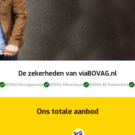
De zekerheden van viaBOVAG.nl
BOVAG Omruilgarantie
BOVAG Afleverbeurt
BOVAG 40-Puntencheck
Ons totale aanbod