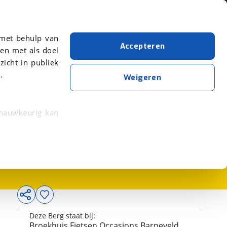
Over viaBOVAG.nl
er meer over in onze
 met behulp van
Accepteren
en met als doel
zicht in publiek
.
Weigeren
 nauwkeurig kan
329,-
 eigenschappen
rkeuren in het
trekken in de
lijke ervaring.
Deze Berg staat bij:
ytische cookies
Broekhuis Fietsen Occasions Barneveld