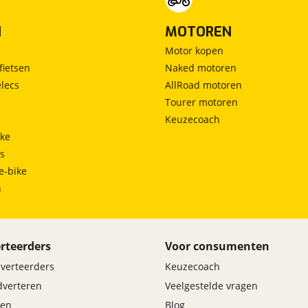
N
MOTOREN
Motor kopen
fietsen
Naked motoren
lecs
AllRoad motoren
Tourer motoren
Keuzecoach
ke
ts
e-bike
h
rteerders
Voor consumenten
dverteerders
Keuzecoach
adverteren
Veelgestelde vragen
en
Blog