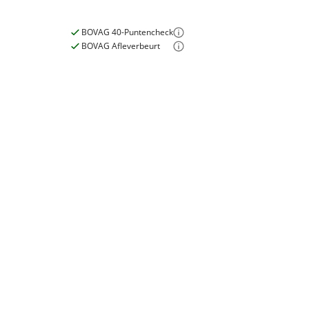
BOVAG 40-Puntencheck
E-bike
BOVAG Afleverbeurt
Elektrisch?
Niet elektrisch
Garanties
BOVAG Garantie
Fabrieksgarantie van
toepassing
Fabrieksgarantie
Ja