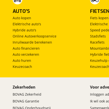
AUTO'S
FIETSE
Auto kopen
Fiets kopen
Elektrische auto's
Elektrische 
Hybride auto's
Speed pede
Online Autoverkoopservice
Stadsfiets
Inruilwaarde berekenen
Racefiets
Auto financieren
Mountainbi
Auto verzekeren
Hybride fie
Auto huren
Keuzehulp 
Keuzecoach
Keuzecoac
Zekerheden
Voor adve
BOVAG Zekerheid
Inloggen a
BOVAG Garantie
Ik wil ook 
BOVAG Onderhoudsvrij
Samenwerk