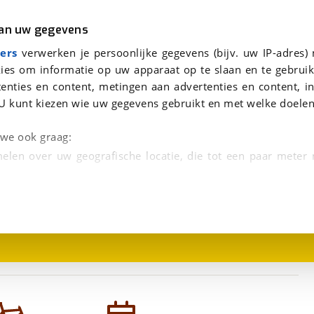
r
Kampeer
van uw gegevens
eantwoorden.
viaBOVAG.nl verwerkt je persoonsgegevens om je aanvraag zo goed mogelijk bij de aanbieder te brengen. Lees hi
ers
verwerken je persoonlijke gegevens (bijv. uw IP-adres)
ies om informatie op uw apparaat op te slaan en te gebruik
enties en content, metingen aan advertenties en content, in
U kunt kiezen wie uw gegevens gebruikt en met welke doelen
n we ook graag:
elen over uw geografische locatie, die tot een paar meter
1
/
1
entificeren door het actief te scannen op specifieke
 persoonlijke gegevens worden verwerkt en stel uw voo
unt uw toestemming op elk moment wijzigen of in
kbare technieken zorgen we voor een betere en meer persoon
en ervoor dat de website goed werkt. Ook gebruiken we anal