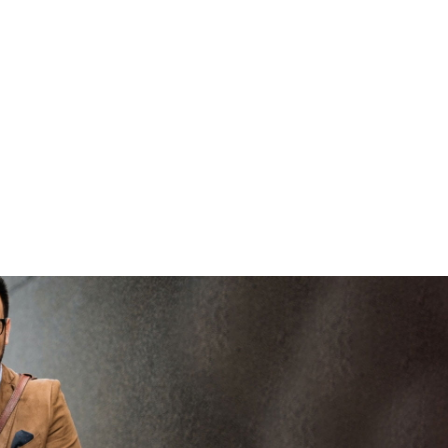
viaBOVAG -
brengen
V
veilig en
vertrouwd
viaBOVAG -
persoo
veilig en
goed
brenge
vertrouwd