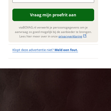
. Lees hier meer over in onze
erstuur mijn vraag
privacyverklaring
.
Vraag mijn proefrit aan
viaBOVAG.nl verwerkt je
nsgegevens om je aanvraag zo
 mogelijk bij de aanbieder te
viaBOVAG.nl verwerkt je persoonsgegevens om je
n. Lees hier meer over in onze
aanvraag zo goed mogelijk bij de aanbieder te brengen.
privacyverklaring
.
Lees hier meer over in onze
privacyverklaring
.
Klopt deze advertentie niet?
Meld een fout.
Wat
Wat is jou
opgevallen?
vervelend
dat je een
Wat klopt er
fout hebt
niet?
ontdekt.
Berg Dash
Kan je ons nog
14" Lavender