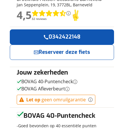
Jan Seppenplein
,
19
,
3772BL
,
Barneveld
ruiken daarvoor
4,5
eme basis. Meer
4,5
lleen functionele
32 reviews
32 reviews
passen via de
Geen reviews gevonden
0342422148
Reserveer
Jouw contactgeg
nu!
Reserveer deze fiets
Naam
Ik heb
interesse in
Jouw zekerheden
E-mailadres
Berg Dash
BOVAG 40-Puntencheck
14" Lavender
BOVAG Afleverbeurt
Purple 14
Inch 2026
Broekhuis
Let op
geen omruilgarantie
Telefoonnummer (opti
Fietsen
Occasions
Barneveld
BOVAG 40-Puntencheck
neemt snel
contact met je
Goed bevonden op 40 essentiële punten