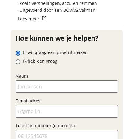
op.
Vraag mijn reser
Zoals versnellingen, accu en remmen
 contactgegevens
w vraag
aan
Uitgevoerd door een BOVAG-vakman
Lees meer
viaBOVAG.nl verwerk
viaBOVAG -
persoonsgegevens om je a
veilig en
Hoe kunnen we je helpen?
goed mogelijk bij de aan
adres
brengen. Lees hier meer o
vertrouwd
privacyverklaring
Ik wil graag een proefrit maken
m
Ik heb een vraag
onnummer (optioneel)
Naam
ladres
raag mijn proefrit
E-mailadres
aan
oonnummer (optioneel)
viaBOVAG.nl verwerkt je
Telefoonnummer (optioneel)
nsgegevens om je aanvraag zo
mogelijk bij de aanbieder te