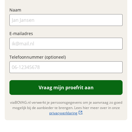
Elektrisch?
Niet elektrisch
Naam
Financieel
E-mailadres
Prijs
€ 569,-
BTW/marge
BTW
Telefoonnummer (optioneel)
Bijtellingspercentage
7 %
Nieuwprijs
€ 569,-
Vraag mijn proefrit aan
Garanties
viaBOVAG.nl verwerkt je persoonsgegevens om je aanvraag zo goed
BOVAG Garantie
Fabrieksgarantie van
mogelijk bij de aanbieder te brengen. Lees hier meer over in onze
toepassing
privacyverklaring
.
Fabrieksgarantie
Ja