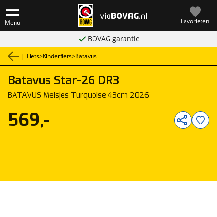
Favorieten
Menu
BOVAG garantie
|
Fiets
>
Kinderfiets
>
Batavus
Batavus
Star-26 DR3
1
/
2
BATAVUS Meisjes Turquoise 43cm 2026
569,-