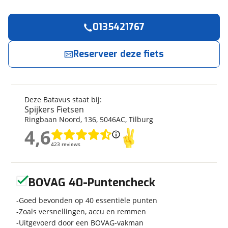
0135421767
Reserveer
nu!
Algemeen
Merk
Batavus
Reserveer deze fiets
Spijkers Fietsen
neemt snel contact met je op.
Model
Star-26 DR3
Modeljaar
2026
Jouw contactgegevens
Soort fiets
Kinderfiets
Deze Batavus staat bij:
Naam
Frametype
Meisjes
Spijkers Fietsen
Ringbaan Noord
,
136
,
5046AC
,
Tilburg
Framehoogte
43 cm
4,6
Wielmaat
26 inch
4,6
E-mailadres
423 reviews
423 reviews
Nieuw of occasion
Nieuw
Geen reviews gevonden
BOVAG 40-Puntencheck
Telefoonnummer (optioneel)
Techniek
Goed bevonden op 40 essentiële punten
Zoals versnellingen, accu en remmen
Transmissie
Naaf
Uitgevoerd door een BOVAG-vakman
Aantal versnellingen
3