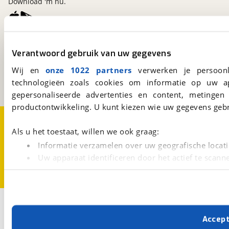
Download 'm nu.
viaBOVAG.nl
Verantwoord gebruik van uw gegevens
Kosterijland
15
3981 AJ
Bunnik
Wij en
onze 1022 partners
verwerken je persoonl
Een initiatief van
technologieën zoals cookies om informatie op uw a
BOVAG
gepersonaliseerde advertenties en content, metingen
productontwikkeling. U kunt kiezen wie uw gegevens gebr
Over viaBOVAG.nl
Disclaimer- en Privacyverklaring
Cookievoorkeuren
Vacatures
Als u het toestaat, willen we ook graag:
Informatie verzamelen over uw geografische locati
Uw apparaat identificeren door het actief te scann
Lees meer over hoe uw persoonlijke gegevens worden ve
U kunt uw toestemming op elk moment wijzigen of intrekk
Met cookies en vergelijkbare technieken zorgen we voor 
Accep
cookies zorgen ervoor dat de website goed werkt. Ook g