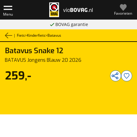
Favorieten
Menu
BOVAG garantie
|
Fiets
>
Kinderfiets
>
Batavus
Batavus
Snake 12
1
/
1
BATAVUS Jongens Blauw 20 2026
259,-