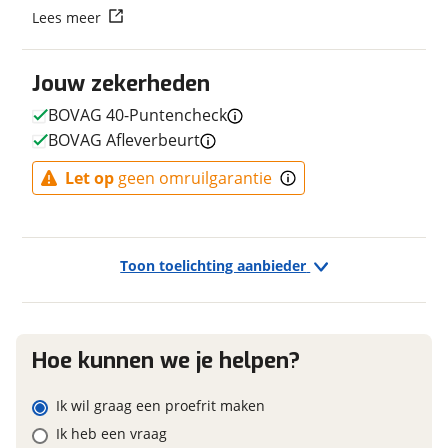
Lees meer
Kleur
Blauw
Vraag mijn reservering aan
Fabriekskleur
Blauw
Jouw zekerheden
Type remsysteem voor
VBrake
viaBOVAG.nl verwerkt je persoonsgegevens om je aanvraag zo
goed mogelijk bij de aanbieder te brengen. Lees hier meer
Merk remsysteem voor
SHIMANO
BOVAG 40-Puntencheck
over in onze
privacyverklaring
.
Model remsysteem voor
V-brake
BOVAG Afleverbeurt
Type primair remsysteem
Terugtraprem
Let op
geen omruilgarantie
achter
Merk primair remsysteem
SHIMANO
achter
Model primair remsysteem
Terugtraprem
Toon toelichting aanbieder
achter
Hoe kunnen we je helpen?
E-bike
Elektrisch?
Niet elektrisch
Ik wil graag een proefrit maken
Ik heb een vraag