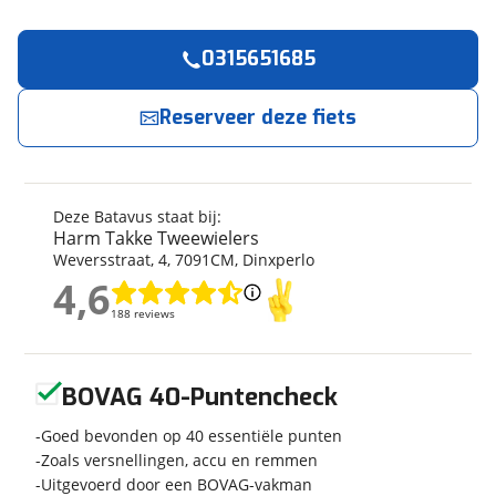
0315651685
Reserveer
nu!
Algemeen
Merk
Batavus
Reserveer deze fiets
Harm Takke Tweewielers
neemt snel contact
met je op.
Model
Snake 12
Modeljaar
2026
Jouw contactgegevens
Soort fiets
Kinderfiets
Deze Batavus staat bij:
Frametype
Jongens
Harm Takke Tweewielers
Naam
Weversstraat
,
4
,
7091CM
,
Dinxperlo
Wielmaat
12 inch
4,6
Nieuw of occasion
Nieuw
4,6
188 reviews
188 reviews
E-mailadres
Geen reviews gevonden
BOVAG 40-Puntencheck
Techniek
Telefoonnummer (optioneel)
Transmissie
Goed bevonden op 40 essentiële punten
Vast
Zoals versnellingen, accu en remmen
Aantal versnellingen
Geen versnellingen
Uitgevoerd door een BOVAG-vakman
Framemateriaal
Staal