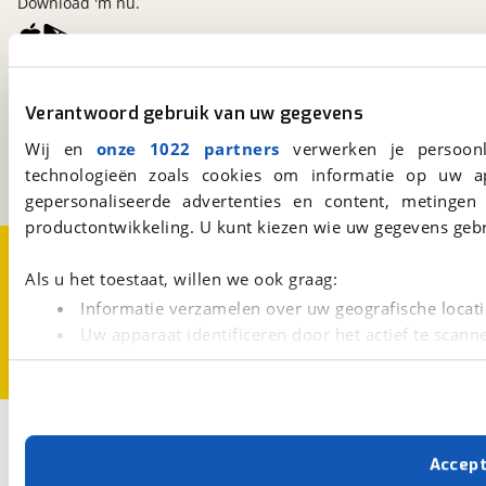
Download 'm nu.
viaBOVAG.nl
Verantwoord gebruik van uw gegevens
Kosterijland
15
3981 AJ
Bunnik
Wij en
onze 1022 partners
verwerken je persoonl
Een initiatief van
technologieën zoals cookies om informatie op uw a
BOVAG
gepersonaliseerde advertenties en content, metingen
productontwikkeling. U kunt kiezen wie uw gegevens gebr
Over viaBOVAG.nl
Disclaimer- en Privacyverklaring
Cookievoorkeuren
Vacatures
Als u het toestaat, willen we ook graag:
Informatie verzamelen over uw geografische locati
Uw apparaat identificeren door het actief te scann
Lees meer over hoe uw persoonlijke gegevens worden ve
U kunt uw toestemming op elk moment wijzigen of intrekk
Met cookies en vergelijkbare technieken zorgen we voor 
Accep
cookies zorgen ervoor dat de website goed werkt. Ook g