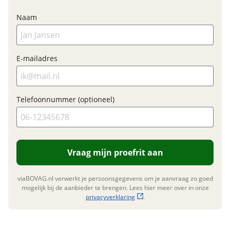
Naam
Financieel
Prijs
€ 259,-
BTW/marge
E-mailadres
BTW
Bijtellingspercentage
7 %
Nieuwprijs
€ 259,-
Telefoonnummer (optioneel)
Garanties
Vraag mijn proefrit aan
BOVAG Garantie
Fabrieksgarantie van
toepassing
Fabrieksgarantie
Ja
viaBOVAG.nl verwerkt je persoonsgegevens om je aanvraag zo goed
mogelijk bij de aanbieder te brengen. Lees hier meer over in onze
privacyverklaring
.