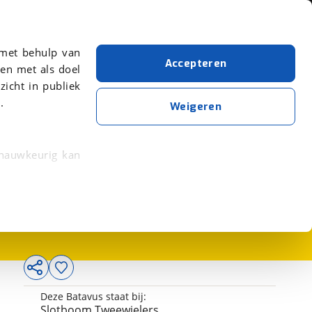
Over viaBOVAG.nl
er meer over in onze
 met behulp van
Accepteren
en met als doel
zicht in publiek
.
Weigeren
 nauwkeurig kan
3.724,-
 eigenschappen
rkeuren in het
trekken in de
lijke ervaring.
Deze Batavus staat bij:
ytische cookies
Slotboom Tweewielers