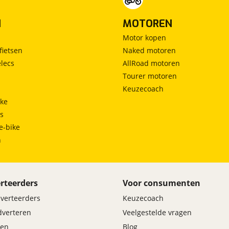
N
MOTOREN
Motor kopen
fietsen
Naked motoren
lecs
AllRoad motoren
Tourer motoren
Keuzecoach
ke
ts
e-bike
h
rteerders
Voor consumenten
dverteerders
Keuzecoach
adverteren
Veelgestelde vragen
en
Blog