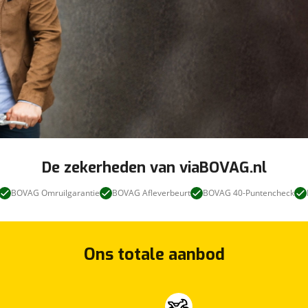
De zekerheden van viaBOVAG.nl
BOVAG Omruilgarantie
BOVAG Afleverbeurt
BOVAG 40-Puntencheck
Ons totale aanbod