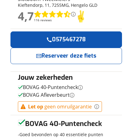
Kieftendorp
,
11
,
7255MG
,
Hengelo GLD
ruiken daarvoor
4,7
eme basis. Meer
4,7
lleen functionele
116 reviews
116 reviews
passen via de
Geen reviews gevonden
0575467278
Reserveer
Jouw contactgeg
nu!
Reserveer deze fiets
Naam
Ik heb
interesse in
Jouw zekerheden
E-mailadres
BATAVUS
BOVAG 40-Puntencheck
Finez PT
BOVAG Afleverbeurt
Exclusive
2026 Dames
Slotboom
Let op
geen omruilgarantie
Telefoonnummer (opti
Burgundy
Tweewielers
Red Matt
neemt snel
53cm 2026
BOVAG 40-Puntencheck
contact met je
op.
Goed bevonden op 40 essentiële punten