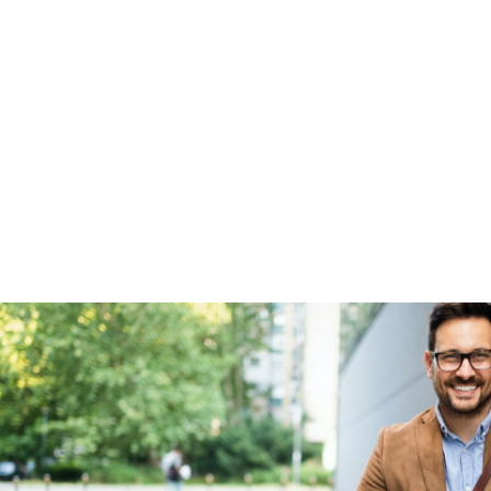
Garanties
BOVAG Garantie
Fabrieksgarantie van
toepassing
Fabrieksgarantie
Ja