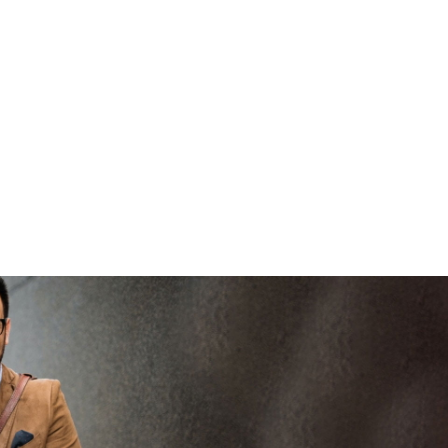
brenge
V
vertrouwd
viaBOVAG -
persoo
veilig en
goed
brenge
vertrouwd