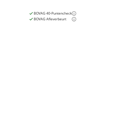
BOVAG 40-Puntencheck
BOVAG Afleverbeurt
Nieuwe accu
Inbegrepen
Meerprijs
:
€ 0,-
Wat is een nieuwe accu?
E-bike
Elektrisch?
Ja, E-bike