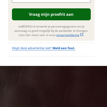
n. Lees hier meer over in onze
erstuur mijn vraag
privacyverklaring
.
Vraag mijn proefrit aan
viaBOVAG.nl verwerkt je
nsgegevens om je aanvraag zo
 mogelijk bij de aanbieder te
viaBOVAG.nl verwerkt je persoonsgegevens om je
n. Lees hier meer over in onze
aanvraag zo goed mogelijk bij de aanbieder te brengen.
privacyverklaring
.
Lees hier meer over in onze
privacyverklaring
.
Klopt deze advertentie niet?
Meld een fout.
Wat
Wat is jou
opgevallen?
vervelend
dat je een
Wat klopt er
fout hebt
niet?
ontdekt.
BATAVUS
Kan je ons nog
Finez PT