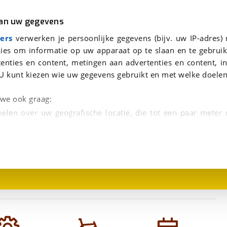
r
Kampeer
van uw gegevens
viaBOVAG.nl verwerkt je persoonsgegevens om je aanvraag zo goed mogelijk bij de aanbieder te brengen. Lees hi
ers
verwerken je persoonlijke gegevens (bijv. uw IP-adres)
ies om informatie op uw apparaat op te slaan en te gebruik
enties en content, metingen aan advertenties en content, in
U kunt kiezen wie uw gegevens gebruikt en met welke doelen
n we ook graag:
elen over uw geografische locatie, die tot een paar meter
1
/
1
entificeren door het actief te scannen op specifieke
 persoonlijke gegevens worden verwerkt en stel uw voo
unt uw toestemming op elk moment wijzigen of in
kbare technieken zorgen we voor een betere en meer persoon
en ervoor dat de website goed werkt. Ook gebruiken we anal