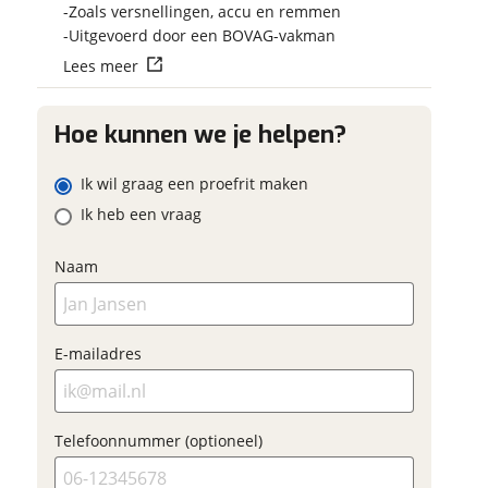
Vraag mijn reser
Zoals versnellingen, accu en remmen
 contactgegevens
w vraag
aan
Uitgevoerd door een BOVAG-vakman
Lees meer
viaBOVAG.nl verwerk
viaBOVAG -
persoonsgegevens om je a
veilig en
Hoe kunnen we je helpen?
goed mogelijk bij de aan
ladres
brengen. Lees hier meer o
vertrouwd
privacyverklaring
Ik wil graag een proefrit maken
m
Ik heb een vraag
oonnummer (optioneel)
Naam
ladres
raag mijn proefrit
E-mailadres
aan
oonnummer (optioneel)
viaBOVAG.nl verwerkt je
Telefoonnummer (optioneel)
nsgegevens om je aanvraag zo
mogelijk bij de aanbieder te