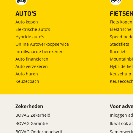
AUTO'S
FIETSE
Auto kopen
Fiets kopen
Elektrische auto's
Elektrische 
Hybride auto's
Speed pede
Online Autoverkoopservice
Stadsfiets
Inruilwaarde berekenen
Racefiets
Auto financieren
Mountainbi
Auto verzekeren
Hybride fie
Auto huren
Keuzehulp 
Keuzecoach
Keuzecoac
Zekerheden
Voor adve
BOVAG Zekerheid
Inloggen a
BOVAG Garantie
Ik wil ook 
BOVAG Onderhoudsvrij
Samenwerk